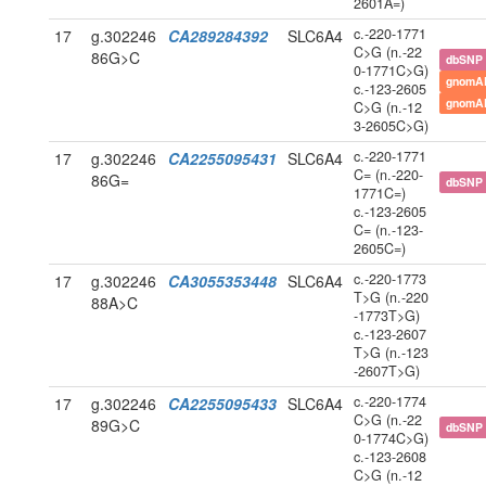
2601A=)
c.-220-1771
17
g.302246
CA289284392
SLC6A4
C>G (n.-22
86G>C
dbSNP
0-1771C>G)
gnomA
c.-123-2605
gnomA
C>G (n.-12
3-2605C>G)
c.-220-1771
17
g.302246
CA2255095431
SLC6A4
C= (n.-220-
86G=
dbSNP
1771C=)
c.-123-2605
C= (n.-123-
2605C=)
c.-220-1773
17
g.302246
CA3055353448
SLC6A4
T>G (n.-220
88A>C
-1773T>G)
c.-123-2607
T>G (n.-123
-2607T>G)
c.-220-1774
17
g.302246
CA2255095433
SLC6A4
C>G (n.-22
89G>C
dbSNP
0-1774C>G)
c.-123-2608
C>G (n.-12