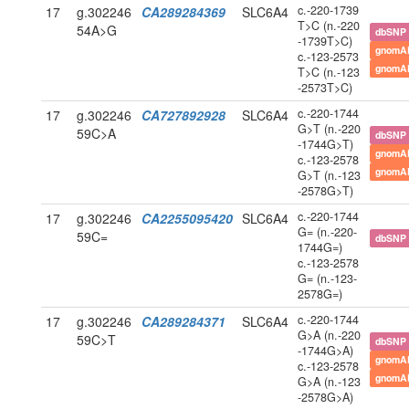
c.-220-1739
17
g.302246
CA289284369
SLC6A4
T>C (n.-220
54A>G
dbSNP
-1739T>C)
gnomA
c.-123-2573
gnomA
T>C (n.-123
-2573T>C)
c.-220-1744
17
g.302246
CA727892928
SLC6A4
G>T (n.-220
59C>A
dbSNP
-1744G>T)
gnomA
c.-123-2578
gnomA
G>T (n.-123
-2578G>T)
c.-220-1744
17
g.302246
CA2255095420
SLC6A4
G= (n.-220-
59C=
dbSNP
1744G=)
c.-123-2578
G= (n.-123-
2578G=)
c.-220-1744
17
g.302246
CA289284371
SLC6A4
G>A (n.-220
59C>T
dbSNP
-1744G>A)
gnomA
c.-123-2578
gnomA
G>A (n.-123
-2578G>A)