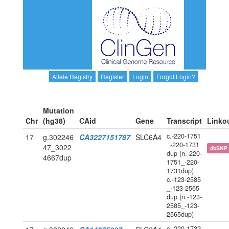
Allele Registry
Register
Login
Forgot Login?
Mutation
Chr
(hg38)
CAid
Gene
Transcript
Linko
c.-220-1751
17
g.302246
CA3227151787
SLC6A4
_-220-1731
47_3022
dbSNP
dup (n.-220-
4667dup
1751_-220-
1731dup)
c.-123-2585
_-123-2565
dup (n.-123-
2585_-123-
2565dup)
c.-220-1732