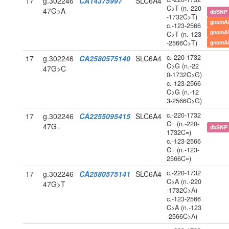
17
g.302246
CA14375997
SLC6A4
C>T (n.-220
47G>A
dbSNP
-1732C>T)
gnomA
c.-123-2566
gnomA
C>T (n.-123
-2566C>T)
gnomA
c.-220-1732
17
g.302246
CA2580575140
SLC6A4
C>G (n.-22
47G>C
0-1732C>G)
c.-123-2566
C>G (n.-12
3-2566C>G)
c.-220-1732
17
g.302246
CA2255095415
SLC6A4
C= (n.-220-
47G=
dbSNP
1732C=)
c.-123-2566
C= (n.-123-
2566C=)
c.-220-1732
17
g.302246
CA2580575141
SLC6A4
C>A (n.-220
47G>T
-1732C>A)
c.-123-2566
C>A (n.-123
-2566C>A)