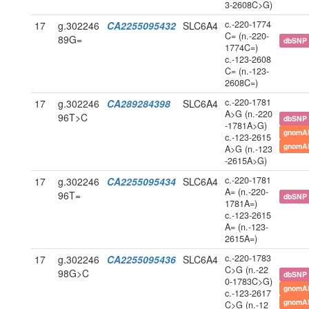
3-2608C>G)
c.-220-1774
17
g.302246
CA2255095432
SLC6A4
C= (n.-220-
89G=
dbSNP
1774C=)
c.-123-2608
C= (n.-123-
2608C=)
c.-220-1781
17
g.302246
CA289284398
SLC6A4
A>G (n.-220
96T>C
dbSNP
-1781A>G)
gnomA
c.-123-2615
gnomA
A>G (n.-123
-2615A>G)
c.-220-1781
17
g.302246
CA2255095434
SLC6A4
A= (n.-220-
96T=
dbSNP
1781A=)
c.-123-2615
A= (n.-123-
2615A=)
c.-220-1783
17
g.302246
CA2255095436
SLC6A4
C>G (n.-22
98G>C
dbSNP
0-1783C>G)
gnomA
c.-123-2617
gnomA
C>G (n.-12