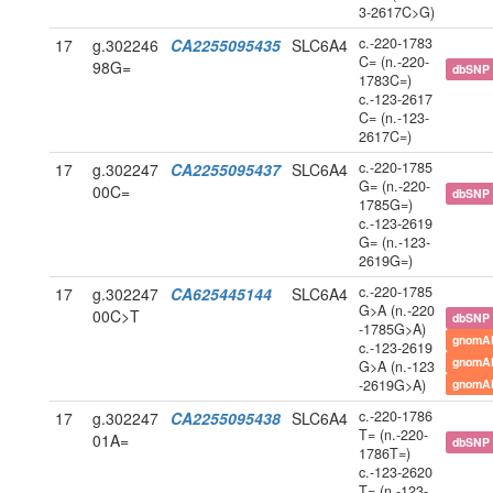
3-2617C>G)
c.-220-1783
17
g.302246
CA2255095435
SLC6A4
C= (n.-220-
98G=
dbSNP
1783C=)
c.-123-2617
C= (n.-123-
2617C=)
c.-220-1785
17
g.302247
CA2255095437
SLC6A4
G= (n.-220-
00C=
dbSNP
1785G=)
c.-123-2619
G= (n.-123-
2619G=)
c.-220-1785
17
g.302247
CA625445144
SLC6A4
G>A (n.-220
00C>T
dbSNP
-1785G>A)
gnomA
c.-123-2619
gnomA
G>A (n.-123
-2619G>A)
gnomA
c.-220-1786
17
g.302247
CA2255095438
SLC6A4
T= (n.-220-
01A=
dbSNP
1786T=)
c.-123-2620
T= (n.-123-