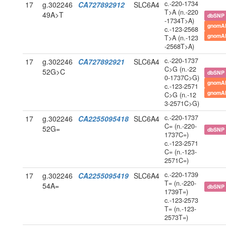
c.-220-1734
17
g.302246
CA727892912
SLC6A4
T>A (n.-220
49A>T
dbSNP
-1734T>A)
gnomA
c.-123-2568
gnomA
T>A (n.-123
-2568T>A)
c.-220-1737
17
g.302246
CA727892921
SLC6A4
C>G (n.-22
52G>C
dbSNP
0-1737C>G)
gnomA
c.-123-2571
gnomA
C>G (n.-12
3-2571C>G)
c.-220-1737
17
g.302246
CA2255095418
SLC6A4
C= (n.-220-
52G=
dbSNP
1737C=)
c.-123-2571
C= (n.-123-
2571C=)
c.-220-1739
17
g.302246
CA2255095419
SLC6A4
T= (n.-220-
54A=
dbSNP
1739T=)
c.-123-2573
T= (n.-123-
2573T=)