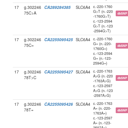
c.-220-1760
17
g.302246
CA289284385
SLC6A4
G>T (n.-220
75C>A
dbSNP
-1760G>T)
c.-123-2594
G>T (n.-123
-2594G>T)
c.-220-1760
17
g.302246
CA2255095425
SLC6A4
G= (n.-220-
75C=
dbSNP
1760G=)
c.-123-2594
G= (n.-123-
2594G=)
c.-220-1763
17
g.302246
CA2255095427
SLC6A4
A>G (n.-220
78T>C
dbSNP
-1763A>G)
c.-123-2597
A>G (n.-123
-2597A>G)
c.-220-1763
17
g.302246
CA2255095426
SLC6A4
A= (n.-220-
78T=
dbSNP
1763A=)
c.-123-2597
A= (n.-123-
2597A=)