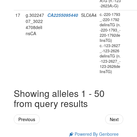
A>G (n.-123
-2623A>G)
c.-220-1793
17
g.302247
CA2255095440
SLC6A4
_-220-1792
07_3022
delinsTG (n.
4708deli
-220-1793_-
nsCA
220-1792de
linsTG)
c.-123-2627
_-123-2626
delinsTG (n.
-123-2627_-
123-2626de
linsTG)
Showing alleles 1 - 50
from query results
Previous
Next
Powered By Genboree