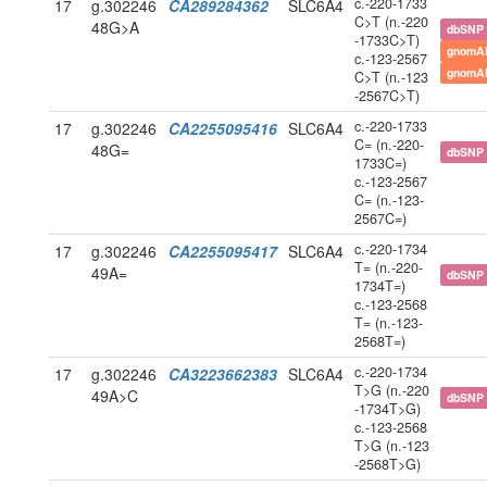
c.-220-1733
17
g.302246
CA289284362
SLC6A4
C>T (n.-220
48G>A
dbSNP
-1733C>T)
gnomA
c.-123-2567
gnomA
C>T (n.-123
-2567C>T)
c.-220-1733
17
g.302246
CA2255095416
SLC6A4
C= (n.-220-
48G=
dbSNP
1733C=)
c.-123-2567
C= (n.-123-
2567C=)
c.-220-1734
17
g.302246
CA2255095417
SLC6A4
T= (n.-220-
49A=
dbSNP
1734T=)
c.-123-2568
T= (n.-123-
2568T=)
c.-220-1734
17
g.302246
CA3223662383
SLC6A4
T>G (n.-220
49A>C
dbSNP
-1734T>G)
c.-123-2568
T>G (n.-123
-2568T>G)