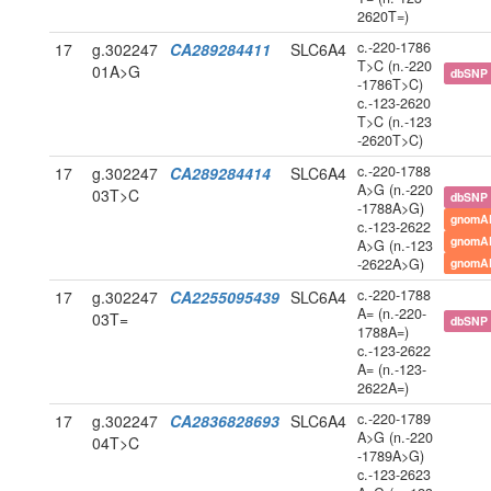
2620T=)
c.-220-1786
17
g.302247
CA289284411
SLC6A4
T>C (n.-220
01A>G
dbSNP
-1786T>C)
c.-123-2620
T>C (n.-123
-2620T>C)
c.-220-1788
17
g.302247
CA289284414
SLC6A4
A>G (n.-220
03T>C
dbSNP
-1788A>G)
gnomA
c.-123-2622
gnomA
A>G (n.-123
-2622A>G)
gnomA
c.-220-1788
17
g.302247
CA2255095439
SLC6A4
A= (n.-220-
03T=
dbSNP
1788A=)
c.-123-2622
A= (n.-123-
2622A=)
c.-220-1789
17
g.302247
CA2836828693
SLC6A4
A>G (n.-220
04T>C
-1789A>G)
c.-123-2623