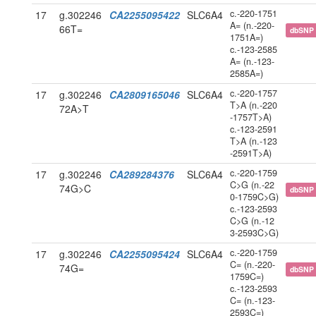
c.-220-1751
17
g.302246
CA2255095422
SLC6A4
A= (n.-220-
66T=
dbSNP
1751A=)
c.-123-2585
A= (n.-123-
2585A=)
c.-220-1757
17
g.302246
CA2809165046
SLC6A4
T>A (n.-220
72A>T
-1757T>A)
c.-123-2591
T>A (n.-123
-2591T>A)
c.-220-1759
17
g.302246
CA289284376
SLC6A4
C>G (n.-22
74G>C
dbSNP
0-1759C>G)
c.-123-2593
C>G (n.-12
3-2593C>G)
c.-220-1759
17
g.302246
CA2255095424
SLC6A4
C= (n.-220-
74G=
dbSNP
1759C=)
c.-123-2593
C= (n.-123-
2593C=)