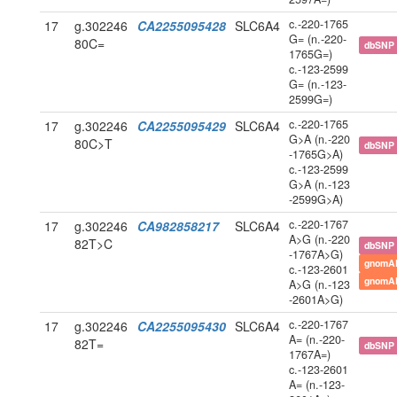
c.-220-1765
17
g.302246
CA2255095428
SLC6A4
G= (n.-220-
80C=
dbSNP
1765G=)
c.-123-2599
G= (n.-123-
2599G=)
c.-220-1765
17
g.302246
CA2255095429
SLC6A4
G>A (n.-220
80C>T
dbSNP
-1765G>A)
c.-123-2599
G>A (n.-123
-2599G>A)
c.-220-1767
17
g.302246
CA982858217
SLC6A4
A>G (n.-220
82T>C
dbSNP
-1767A>G)
gnomA
c.-123-2601
gnomA
A>G (n.-123
-2601A>G)
c.-220-1767
17
g.302246
CA2255095430
SLC6A4
A= (n.-220-
82T=
dbSNP
1767A=)
c.-123-2601
A= (n.-123-