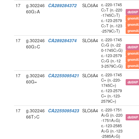
c.-220-1745
17
g.302246
CA289284372
SLC6A4
C>T (n.-220
60G>A
dbSNP
-1745C>T)
gnomA
c.-123-2579
gnomA
C>T (n.-123
-2579C>T)
gnomA
c.-220-1745
17
g.302246
CA289284374
SLC6A4
C>G (n.-22
60G>C
dbSNP
0-1745C>G)
gnomA
c.-123-2579
gnomA
C>G (n.-12
3-2579C>G)
gnomA
c.-220-1745
17
g.302246
CA2255095421
SLC6A4
C= (n.-220-
60G=
dbSNP
1745C=)
c.-123-2579
C= (n.-123-
2579C=)
c.-220-1751
17
g.302246
CA2255095423
SLC6A4
A>G (n.-220
66T>C
dbSNP
-1751A>G)
c.-123-2585
A>G (n.-123
-2585A>G)