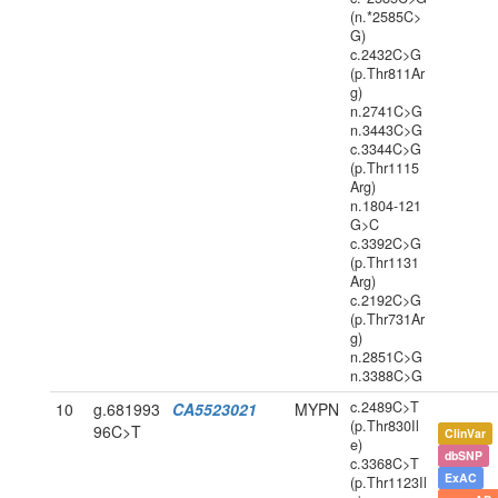
(n.*2585C>
G)
c.2432C>G
(p.Thr811Ar
g)
n.2741C>G
n.3443C>G
c.3344C>G
(p.Thr1115
Arg)
n.1804-121
G>C
c.3392C>G
(p.Thr1131
Arg)
c.2192C>G
(p.Thr731Ar
g)
n.2851C>G
n.3388C>G
c.2489C>T
10
g.681993
CA5523021
MYPN
(p.Thr830Il
96C>T
ClinVar
e)
dbSNP
c.3368C>T
ExAC
(p.Thr1123Il