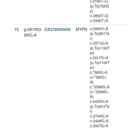
c.2194T>G
(p.Trp732Gl
y)
n.2853T>G
n.3390T>G
c.2492G>A
10
g.681993
CA376858958
MYPN
(p.Trp831Te
99G>A
r)
c.3371G>A
(p.Trp1124T
er)
c.3317G>A
(p.Trp1106T
er)
c.*580G>A
(n.*580G>
A)
c.*2588G>A
(n.*2588G>
A)
c.2435G>A
(p.Trp812Te
r)
n.2744G>A
n.3446G>A
c.3347G>A