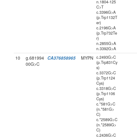
n.1804-125
C>T
c.3396G>A
(p.Trp1132T
er)
c.2196G>A
(p.Trp732Te
r)
n.2855G>A
n.3392G>A
c.2493G>C
10
g.681994
CA376858965
MYPN
(p.Trp831Cy
00G>C
s)
c.3372G>C
(p.Trp1124
Cys)
c.3318G>C
(p.Trp1106
Cys)
c.*581G>C
(n.*581G>
C)
c.*2589G>C
(n.*2589G>
C)
c.2436G>C