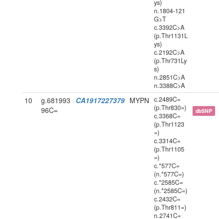
ys)
n.1804-121
G>T
c.3392C>A
(p.Thr1131L
ys)
c.2192C>A
(p.Thr731Ly
s)
n.2851C>A
n.3388C>A
c.2489C=
10
g.681993
CA1917227379
MYPN
(p.Thr830=)
96C=
dbSNP
c.3368C=
(p.Thr1123
=)
c.3314C=
(p.Thr1105
=)
c.*577C=
(n.*577C=)
c.*2585C=
(n.*2585C=)
c.2432C=
(p.Thr811=)
n.2741C=