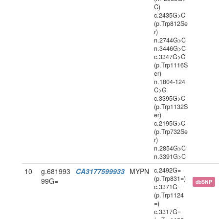
C)
c.2435G>C
(p.Trp812Se
r)
n.2744G>C
n.3446G>C
c.3347G>C
(p.Trp1116S
er)
n.1804-124
C>G
c.3395G>C
(p.Trp1132S
er)
c.2195G>C
(p.Trp732Se
r)
n.2854G>C
n.3391G>C
c.2492G=
10
g.681993
CA3177599933
MYPN
(p.Trp831=)
99G=
dbSNP
c.3371G=
(p.Trp1124
=)
c.3317G=