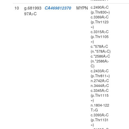
c.2490A>C
10
g.681993
CA469812370
MYPN
(p.Thr830=)
97A>C
c.3369A>C
(p.Thr1123
=)
c.3315A>C
(p.Thr1105
=)
c.*578A>C
(n.*578A>C)
c.*2586A>C
(n.*2586A>
C)
c.2433A>C
(p.Thr811=)
n.2742A>C
n.3444A>C
c.3345A>C
(p.Thr1115
=)
n.1804-122
T>G
c.3393A>C
(p.Thr1131
=)