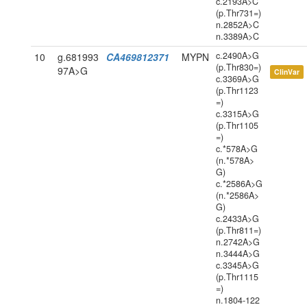
c.2193A>C
(p.Thr731=)
n.2852A>C
n.3389A>C
c.2490A>G
10
g.681993
CA469812371
MYPN
(p.Thr830=)
97A>G
ClinVar
c.3369A>G
(p.Thr1123
=)
c.3315A>G
(p.Thr1105
=)
c.*578A>G
(n.*578A>
G)
c.*2586A>G
(n.*2586A>
G)
c.2433A>G
(p.Thr811=)
n.2742A>G
n.3444A>G
c.3345A>G
(p.Thr1115
=)
n.1804-122