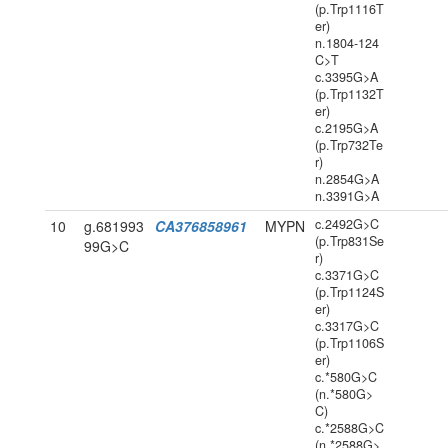
(p.Trp1116T
er)
n.1804-124
C>T
c.3395G>A
(p.Trp1132T
er)
c.2195G>A
(p.Trp732Te
r)
n.2854G>A
n.3391G>A
c.2492G>C
10
g.681993
CA376858961
MYPN
(p.Trp831Se
99G>C
r)
c.3371G>C
(p.Trp1124S
er)
c.3317G>C
(p.Trp1106S
er)
c.*580G>C
(n.*580G>
C)
c.*2588G>C
(n.*2588G>