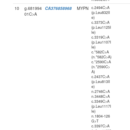
c.2494C>A
10
g.681994
CA376858968
MYPN
(p.Leu832Il
01C>A
e)
c.3373C>A
(p.Leu1125I
le)
c.3319C>A
(p.Leu1107I
le)
c.*582C>A
(n.*582C>A)
c.*2590C>A
(n.*2590C>
A)
c.2437C>A
(p.Leu813Il
e)
n.2746C>A
n.3448C>A
c.3349C>A
(p.Leu1117I
le)
n.1804-126
G>T
c.3397C>A