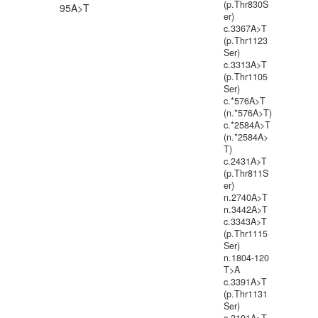
(p.Thr830S
95A>T
er)
c.3367A>T
(p.Thr1123
Ser)
c.3313A>T
(p.Thr1105
Ser)
c.*576A>T
(n.*576A>T)
c.*2584A>T
(n.*2584A>
T)
c.2431A>T
(p.Thr811S
er)
n.2740A>T
n.3442A>T
c.3343A>T
(p.Thr1115
Ser)
n.1804-120
T>A
c.3391A>T
(p.Thr1131
Ser)