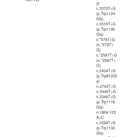
y)
c.3370T>G
(p.Trp1124
Gly)
c.3316T>G
(p.Trp1106
Gly)
c.*579T>G
(n.*579T>
G)
c.*2587T>G
(n.*2587T>
G)
c.2434T>G
(p.Trp812Gl
y)
n.2743T>G
n.3445T>G
c.3346T>G
(p.Trp1116
Gly)
n.1804-123
A>C
c.3394T>G
(p.Trp1132
Gly)