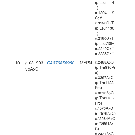
(p.Leu1114
=)
n.1804-119
C>A
c.3390G>T
(p.Leu1130
=)
c.2190G>T
(p.Leu730=)
n.2849G>T
n.3386G>T
c.2488A>C
10
g.681993
CA376858950
MYPN
(p.Thr830Pr
95A>C
o)
c.3367A>C
(p.Thr1123
Pro)
c.3313A>C
(p.Thr1105
Pro)
c.*576A>C
(n.*576A>C)
c.*2584A>C
(n.*2584A>
C)
c.2431A>C