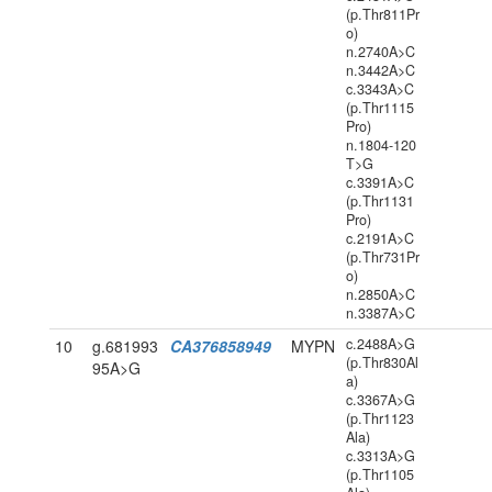
(p.Thr811Pr
o)
n.2740A>C
n.3442A>C
c.3343A>C
(p.Thr1115
Pro)
n.1804-120
T>G
c.3391A>C
(p.Thr1131
Pro)
c.2191A>C
(p.Thr731Pr
o)
n.2850A>C
n.3387A>C
c.2488A>G
10
g.681993
CA376858949
MYPN
(p.Thr830Al
95A>G
a)
c.3367A>G
(p.Thr1123
Ala)
c.3313A>G
(p.Thr1105