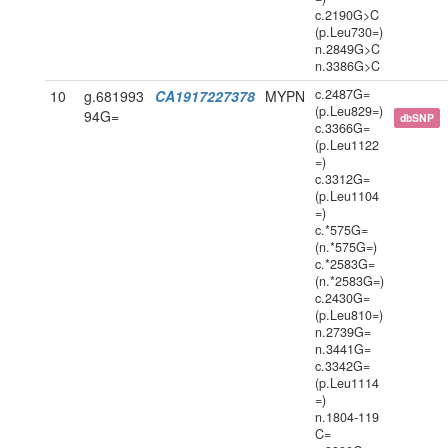
c.2190G>C
(p.Leu730=)
n.2849G>C
n.3386G>C
c.2487G=
10
g.681993
CA1917227378
MYPN
(p.Leu829=)
94G=
dbSNP
c.3366G=
(p.Leu1122
=)
c.3312G=
(p.Leu1104
=)
c.*575G=
(n.*575G=)
c.*2583G=
(n.*2583G=)
c.2430G=
(p.Leu810=)
n.2739G=
n.3441G=
c.3342G=
(p.Leu1114
=)
n.1804-119
C=