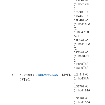
c.2434T>A
(p.Trp812Ar
g)
n.2743T>A
n.3445T>A
c.3346T>A
(p.Trp1116A
rg)
n.1804-123
A>T
c.3394T>A
(p.Trp1132A
rg)
c.2194T>A
(p.Trp732Ar
g)
n.2853T>A
n.3390T>A
c.2491T>C
10
g.681993
CA376858955
MYPN
(p.Trp831Ar
98T>C
g)
c.3370T>C
(p.Trp1124A
rg)
c.3316T>C
(p.Trp1106A