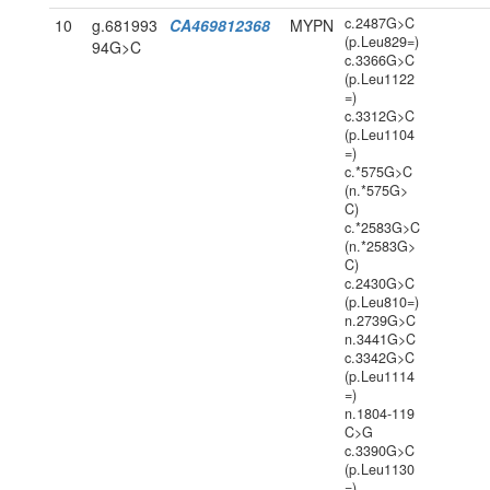
c.2487G>C
10
g.681993
CA469812368
MYPN
(p.Leu829=)
94G>C
c.3366G>C
(p.Leu1122
=)
c.3312G>C
(p.Leu1104
=)
c.*575G>C
(n.*575G>
C)
c.*2583G>C
(n.*2583G>
C)
c.2430G>C
(p.Leu810=)
n.2739G>C
n.3441G>C
c.3342G>C
(p.Leu1114
=)
n.1804-119
C>G
c.3390G>C
(p.Leu1130
=)