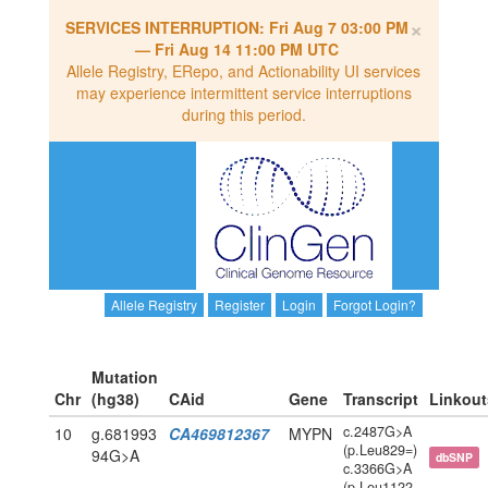
×
SERVICES INTERRUPTION:
Fri Aug 7 03:00 PM
—
Fri Aug 14 11:00 PM UTC
Allele Registry, ERepo, and Actionability UI services
may experience intermittent service interruptions
during this period.
Allele Registry
Register
Login
Forgot Login?
Mutation
Chr
(hg38)
CAid
Gene
Transcript
Linkout
c.2487G>A
10
g.681993
CA469812367
MYPN
(p.Leu829=)
94G>A
dbSNP
c.3366G>A
(p.Leu1122