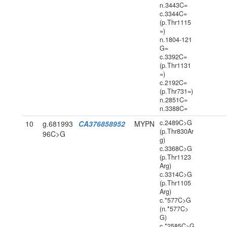
n.3443C=
c.3344C=
(p.Thr1115
=)
n.1804-121
G=
c.3392C=
(p.Thr1131
=)
c.2192C=
(p.Thr731=)
n.2851C=
n.3388C=
c.2489C>G
10
g.681993
CA376858952
MYPN
(p.Thr830Ar
96C>G
g)
c.3368C>G
(p.Thr1123
Arg)
c.3314C>G
(p.Thr1105
Arg)
c.*577C>G
(n.*577C>
G)
c.*2585C>G