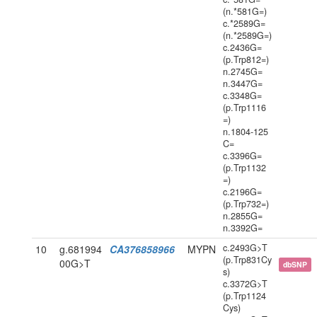
(n.*581G=)
c.*2589G=
(n.*2589G=)
c.2436G=
(p.Trp812=)
n.2745G=
n.3447G=
c.3348G=
(p.Trp1116
=)
n.1804-125
C=
c.3396G=
(p.Trp1132
=)
c.2196G=
(p.Trp732=)
n.2855G=
n.3392G=
c.2493G>T
10
g.681994
CA376858966
MYPN
(p.Trp831Cy
00G>T
dbSNP
s)
c.3372G>T
(p.Trp1124
Cys)