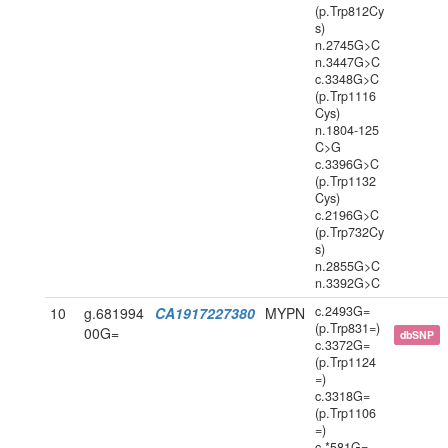
(p.Trp812Cy
s)
n.2745G>C
n.3447G>C
c.3348G>C
(p.Trp1116
Cys)
n.1804-125
C>G
c.3396G>C
(p.Trp1132
Cys)
c.2196G>C
(p.Trp732Cy
s)
n.2855G>C
n.3392G>C
c.2493G=
10
g.681994
CA1917227380
MYPN
(p.Trp831=)
00G=
dbSNP
c.3372G=
(p.Trp1124
=)
c.3318G=
(p.Trp1106
=)
c.*581G=