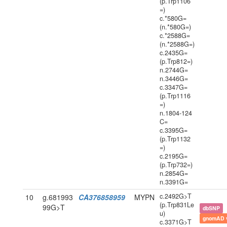
(p.Trp1106
=)
c.*580G=
(n.*580G=)
c.*2588G=
(n.*2588G=)
c.2435G=
(p.Trp812=)
n.2744G=
n.3446G=
c.3347G=
(p.Trp1116
=)
n.1804-124
C=
c.3395G=
(p.Trp1132
=)
c.2195G=
(p.Trp732=)
n.2854G=
n.3391G=
c.2492G>T
10
g.681993
CA376858959
MYPN
(p.Trp831Le
99G>T
dbSNP
u)
gnomAD 
c.3371G>T