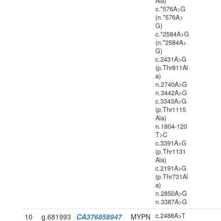
Ala)
c.*576A>G
(n.*576A>
G)
c.*2584A>G
(n.*2584A>
G)
c.2431A>G
(p.Thr811Al
a)
n.2740A>G
n.3442A>G
c.3343A>G
(p.Thr1115
Ala)
n.1804-120
T>C
c.3391A>G
(p.Thr1131
Ala)
c.2191A>G
(p.Thr731Al
a)
n.2850A>G
n.3387A>G
c.2488A>T
10
g.681993
CA376858947
MYPN