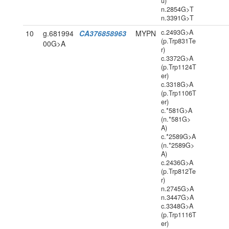
u)
n.2854G>T
n.3391G>T
c.2493G>A
10
g.681994
CA376858963
MYPN
(p.Trp831Te
00G>A
r)
c.3372G>A
(p.Trp1124T
er)
c.3318G>A
(p.Trp1106T
er)
c.*581G>A
(n.*581G>
A)
c.*2589G>A
(n.*2589G>
A)
c.2436G>A
(p.Trp812Te
r)
n.2745G>A
n.3447G>A
c.3348G>A
(p.Trp1116T
er)