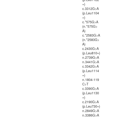
=)
c.3312G>A
(p.Leu1104
=)
c.*575G>A
(n.*575G>
A)
c.*2583G>A
(n.*2583G>
A)
c.2430G>A
(p.Leu810=)
n.2739G>A
n.3441G>A
c.3342G>A
(p.Leu1114
=)
n.1804-119
C>T
c.3390G>A
(p.Leu1130
=)
c.2190G>A
(p.Leu730=)
n.2849G>A
n.3386G>A