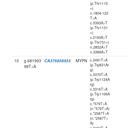
(p.Thr1115
=)
n.1804-122
T>A
c.3393A>T
(p.Thr1131
=)
c.2193A>T
(p.Thr731=)
n.2852A>T
n.3389A>T
c.2491T>A
10
g.681993
CA376858953
MYPN
(p.Trp831Ar
98T>A
g)
c.3370T>A
(p.Trp1124A
rg)
c.3316T>A
(p.Trp1106A
rg)
c.*579T>A
(n.*579T>A)
c.*2587T>A
(n.*2587T>
A)