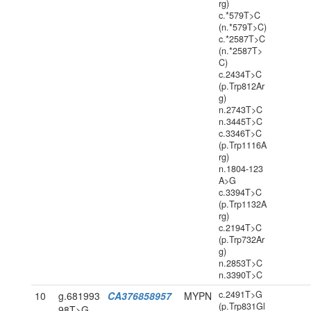
rg)
c.*579T>C
(n.*579T>C)
c.*2587T>C
(n.*2587T>
C)
c.2434T>C
(p.Trp812Ar
g)
n.2743T>C
n.3445T>C
c.3346T>C
(p.Trp1116A
rg)
n.1804-123
A>G
c.3394T>C
(p.Trp1132A
rg)
c.2194T>C
(p.Trp732Ar
g)
n.2853T>C
n.3390T>C
c.2491T>G
10
g.681993
CA376858957
MYPN
(p.Trp831Gl
98T>G