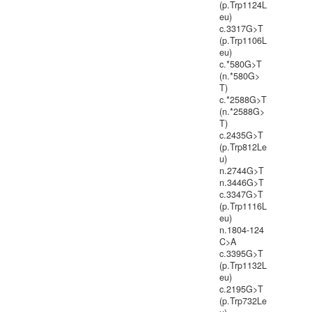
(p.Trp1124L
eu)
c.3317G>T
(p.Trp1106L
eu)
c.*580G>T
(n.*580G>
T)
c.*2588G>T
(n.*2588G>
T)
c.2435G>T
(p.Trp812Le
u)
n.2744G>T
n.3446G>T
c.3347G>T
(p.Trp1116L
eu)
n.1804-124
C>A
c.3395G>T
(p.Trp1132L
eu)
c.2195G>T
(p.Trp732Le