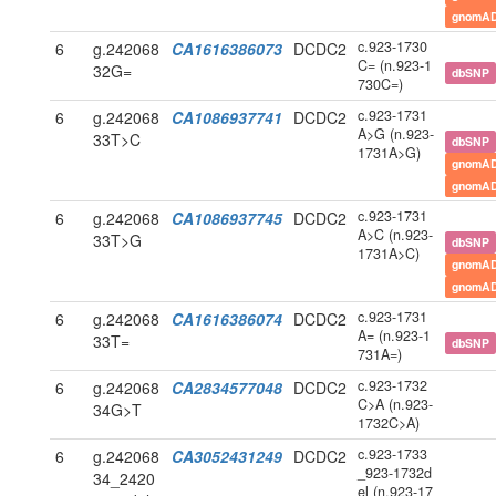
gnomAD
c.923-1730
6
g.242068
CA1616386073
DCDC2
C= (n.923-1
32G=
dbSNP
730C=)
c.923-1731
6
g.242068
CA1086937741
DCDC2
A>G (n.923-
33T>C
dbSNP
1731A>G)
gnomAD
gnomAD
c.923-1731
6
g.242068
CA1086937745
DCDC2
A>C (n.923-
33T>G
dbSNP
1731A>C)
gnomAD
gnomAD
c.923-1731
6
g.242068
CA1616386074
DCDC2
A= (n.923-1
33T=
dbSNP
731A=)
c.923-1732
6
g.242068
CA2834577048
DCDC2
C>A (n.923-
34G>T
1732C>A)
c.923-1733
6
g.242068
CA3052431249
DCDC2
_923-1732d
34_2420
el (n.923-17