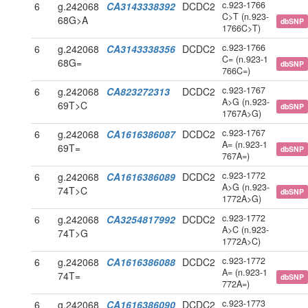
c.923-1766
6
g.242068
CA3143338392
DCDC2
C>T (n.923-
68G>A
dbSNP
1766C>T)
c.923-1766
6
g.242068
CA3143338356
DCDC2
C= (n.923-1
68G=
dbSNP
766C=)
c.923-1767
6
g.242068
CA823272313
DCDC2
A>G (n.923-
69T>C
dbSNP
1767A>G)
c.923-1767
6
g.242068
CA1616386087
DCDC2
A= (n.923-1
69T=
dbSNP
767A=)
c.923-1772
6
g.242068
CA1616386089
DCDC2
A>G (n.923-
74T>C
dbSNP
1772A>G)
c.923-1772
6
g.242068
CA3254817992
DCDC2
A>C (n.923-
74T>G
1772A>C)
c.923-1772
6
g.242068
CA1616386088
DCDC2
A= (n.923-1
74T=
dbSNP
772A=)
c.923-1773
6
g.242068
CA1616386090
DCDC2