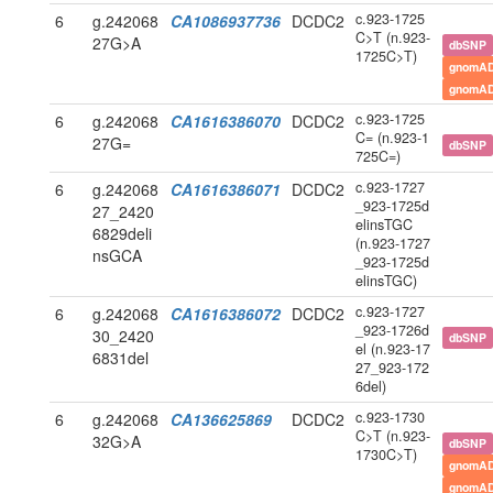
c.923-1725
6
g.242068
CA1086937736
DCDC2
C>T (n.923-
27G>A
dbSNP
1725C>T)
gnomAD
gnomAD
c.923-1725
6
g.242068
CA1616386070
DCDC2
C= (n.923-1
27G=
dbSNP
725C=)
c.923-1727
6
g.242068
CA1616386071
DCDC2
_923-1725d
27_2420
elinsTGC
6829deli
(n.923-1727
nsGCA
_923-1725d
elinsTGC)
c.923-1727
6
g.242068
CA1616386072
DCDC2
_923-1726d
30_2420
dbSNP
el (n.923-17
6831del
27_923-172
6del)
c.923-1730
6
g.242068
CA136625869
DCDC2
C>T (n.923-
32G>A
dbSNP
1730C>T)
gnomAD
gnomAD