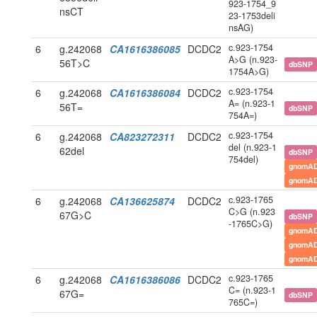
923-1754_9
nsCT
23-1753deli
nsAG)
c.923-1754
6
g.242068
CA1616386085
DCDC2
A>G (n.923-
56T>C
dbSNP
1754A>G)
c.923-1754
6
g.242068
CA1616386084
DCDC2
A= (n.923-1
56T=
dbSNP
754A=)
c.923-1754
6
g.242068
CA823272311
DCDC2
del (n.923-1
62del
dbSNP
754del)
gnomAD
gnomAD
c.923-1765
6
g.242068
CA136625874
DCDC2
C>G (n.923
67G>C
dbSNP
-1765C>G)
gnomAD
gnomAD
gnomAD
c.923-1765
6
g.242068
CA1616386086
DCDC2
C= (n.923-1
67G=
dbSNP
765C=)