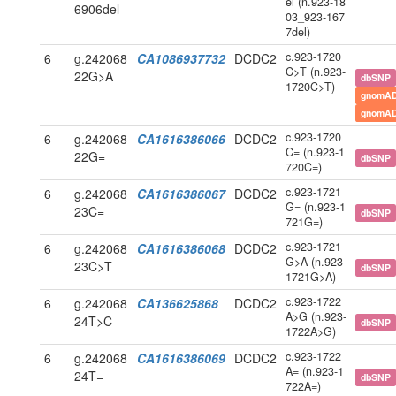
el (n.923-18
6906del
03_923-167
7del)
c.923-1720
6
g.242068
CA1086937732
DCDC2
C>T (n.923-
22G>A
dbSNP
1720C>T)
gnomAD
gnomAD
c.923-1720
6
g.242068
CA1616386066
DCDC2
C= (n.923-1
22G=
dbSNP
720C=)
c.923-1721
6
g.242068
CA1616386067
DCDC2
G= (n.923-1
23C=
dbSNP
721G=)
c.923-1721
6
g.242068
CA1616386068
DCDC2
G>A (n.923-
23C>T
dbSNP
1721G>A)
c.923-1722
6
g.242068
CA136625868
DCDC2
A>G (n.923-
24T>C
dbSNP
1722A>G)
c.923-1722
6
g.242068
CA1616386069
DCDC2
A= (n.923-1
24T=
dbSNP
722A=)