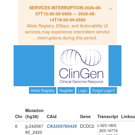
×
SERVICES INTERRUPTION:
2026-08-
07T10:00:00-0500
—
2026-08-
14T18:00:00-0500
Allele Registry, ERepo, and Actionability UI
services may experience intermittent service
interruptions during this period.
Allele Registry
Register
Login
Forgot Login?
Mutation
Chr
(hg38)
CAid
Gene
Transcript
Linkou
c.923-1803
6
g.242067
CA3259765435
DCDC2
_923-1677d
80_2420