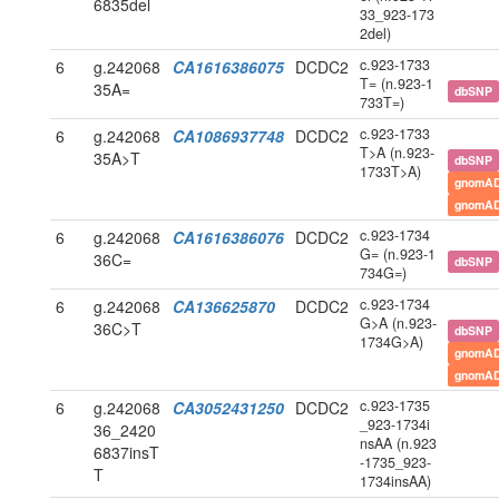
6835del
33_923-173
2del)
c.923-1733
6
g.242068
CA1616386075
DCDC2
T= (n.923-1
35A=
dbSNP
733T=)
c.923-1733
6
g.242068
CA1086937748
DCDC2
T>A (n.923-
35A>T
dbSNP
1733T>A)
gnomAD
gnomAD
c.923-1734
6
g.242068
CA1616386076
DCDC2
G= (n.923-1
36C=
dbSNP
734G=)
c.923-1734
6
g.242068
CA136625870
DCDC2
G>A (n.923-
36C>T
dbSNP
1734G>A)
gnomAD
gnomAD
c.923-1735
6
g.242068
CA3052431250
DCDC2
_923-1734i
36_2420
nsAA (n.923
6837insT
-1735_923-
T
1734insAA)