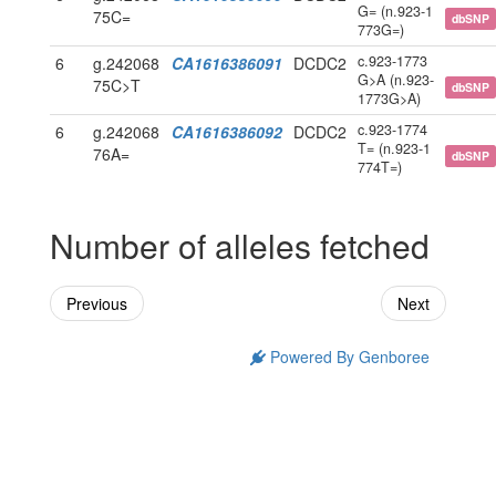
G= (n.923-1
75C=
dbSNP
773G=)
c.923-1773
6
g.242068
CA1616386091
DCDC2
G>A (n.923-
75C>T
dbSNP
1773G>A)
c.923-1774
6
g.242068
CA1616386092
DCDC2
T= (n.923-1
76A=
dbSNP
774T=)
Number of alleles fetched
Previous
Next
Powered By Genboree