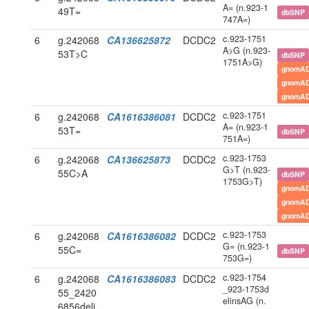
A= (n.923-1
49T=
dbSNP
747A=)
c.923-1751
6
g.242068
CA136625872
DCDC2
A>G (n.923-
53T>C
dbSNP
1751A>G)
gnomAD
gnomAD
gnomAD
c.923-1751
6
g.242068
CA1616386081
DCDC2
A= (n.923-1
53T=
dbSNP
751A=)
c.923-1753
6
g.242068
CA136625873
DCDC2
G>T (n.923-
55C>A
dbSNP
1753G>T)
gnomAD
gnomAD
gnomAD
c.923-1753
6
g.242068
CA1616386082
DCDC2
G= (n.923-1
55C=
dbSNP
753G=)
c.923-1754
6
g.242068
CA1616386083
DCDC2
_923-1753d
55_2420
elinsAG (n.
6856deli