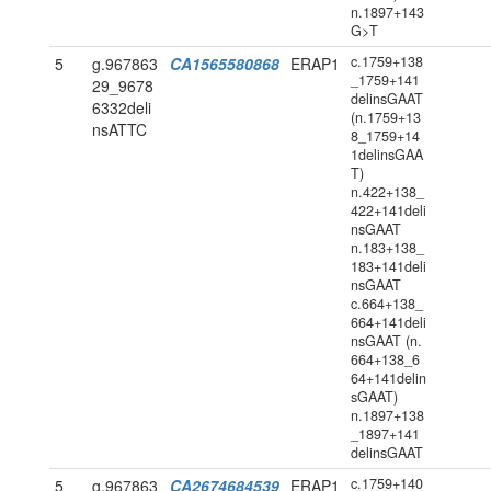
n.1897+143
G>T
c.1759+138
5
g.967863
CA1565580868
ERAP1
_1759+141
29_9678
delinsGAAT
6332deli
(n.1759+13
nsATTC
8_1759+14
1delinsGAA
T)
n.422+138_
422+141deli
nsGAAT
n.183+138_
183+141deli
nsGAAT
c.664+138_
664+141deli
nsGAAT (n.
664+138_6
64+141delin
sGAAT)
n.1897+138
_1897+141
delinsGAAT
c.1759+140
5
g.967863
CA2674684539
ERAP1