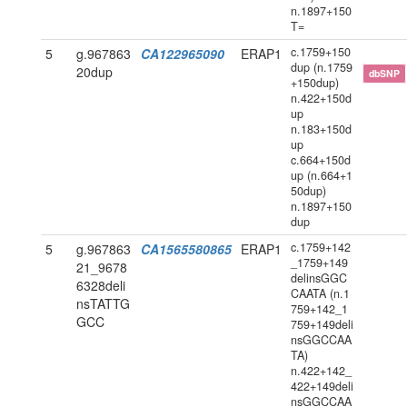
n.1897+150
T=
c.1759+150
5
g.967863
CA122965090
ERAP1
dup (n.1759
20dup
dbSNP
+150dup)
n.422+150d
up
n.183+150d
up
c.664+150d
up (n.664+1
50dup)
n.1897+150
dup
c.1759+142
5
g.967863
CA1565580865
ERAP1
_1759+149
21_9678
delinsGGC
6328deli
CAATA (n.1
nsTATTG
759+142_1
GCC
759+149deli
nsGGCCAA
TA)
n.422+142_
422+149deli
nsGGCCAA