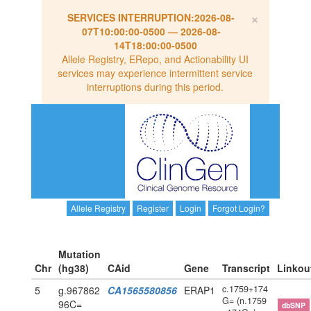
×
SERVICES INTERRUPTION:
2026-08-
07T10:00:00-0500
—
2026-08-
14T18:00:00-0500
Allele Registry, ERepo, and Actionability UI
services may experience intermittent service
interruptions during this period.
Allele Registry
Register
Login
Forgot Login?
Mutation
Chr
(hg38)
CAid
Gene
Transcript
Linkou
c.1759+174
5
g.967862
CA1565580856
ERAP1
G= (n.1759
96C=
dbSNP