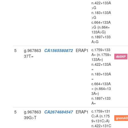
n.422+133A
>G
n.183+133A
>G
c.664+133A
>G (n.664+
133A>G)
n.1897+133
A>G
c.1759+133
5
g.967863
CA1565580872
ERAP1
A= (n.1759+
37T=
dbSNP
133A=)
n.422+133A
=
n.183+133A
=
c.664+133A
= (n.664+13
3A=)
n.1897+133
A=
c.1759+131
5
g.967863
CA2674684547
ERAP1
C>A (n.175
39G>T
gnomAD
9+131C>A)
n.422+131C