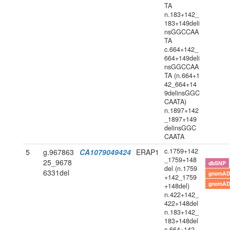
TA
n.183+142_
183+149deli
nsGGCCAA
TA
c.664+142_
664+149deli
nsGGCCAA
TA (n.664+1
42_664+14
9delinsGGC
CAATA)
n.1897+142
_1897+149
delinsGGC
CAATA
c.1759+142
5
g.967863
CA1079049424
ERAP1
_1759+148
25_9678
dbSNP
del (n.1759
6331del
gnomAD
+142_1759
gnomAD
+148del)
n.422+142_
422+148del
n.183+142_
183+148del
c.664+142_