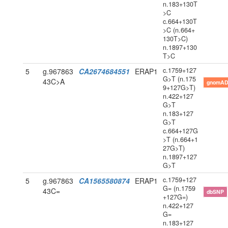
n.183+130T
>C
c.664+130T
>C (n.664+
130T>C)
n.1897+130
T>C
c.1759+127
5
g.967863
CA2674684551
ERAP1
G>T (n.175
43C>A
gnomAD
9+127G>T)
n.422+127
G>T
n.183+127
G>T
c.664+127G
>T (n.664+1
27G>T)
n.1897+127
G>T
c.1759+127
5
g.967863
CA1565580874
ERAP1
G= (n.1759
43C=
dbSNP
+127G=)
n.422+127
G=
n.183+127