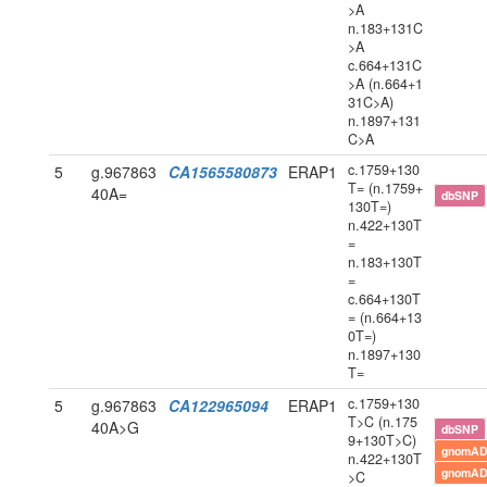
>A
n.183+131C
>A
c.664+131C
>A (n.664+1
31C>A)
n.1897+131
C>A
c.1759+130
5
g.967863
CA1565580873
ERAP1
T= (n.1759+
40A=
dbSNP
130T=)
n.422+130T
=
n.183+130T
=
c.664+130T
= (n.664+13
0T=)
n.1897+130
T=
c.1759+130
5
g.967863
CA122965094
ERAP1
T>C (n.175
40A>G
dbSNP
9+130T>C)
gnomAD
n.422+130T
gnomAD
>C