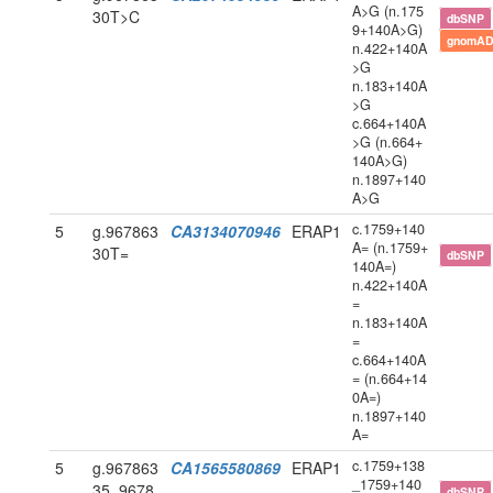
A>G (n.175
30T>C
dbSNP
9+140A>G)
gnomAD
n.422+140A
>G
n.183+140A
>G
c.664+140A
>G (n.664+
140A>G)
n.1897+140
A>G
c.1759+140
5
g.967863
CA3134070946
ERAP1
A= (n.1759+
30T=
dbSNP
140A=)
n.422+140A
=
n.183+140A
=
c.664+140A
= (n.664+14
0A=)
n.1897+140
A=
c.1759+138
5
g.967863
CA1565580869
ERAP1
_1759+140
35_9678
dbSNP