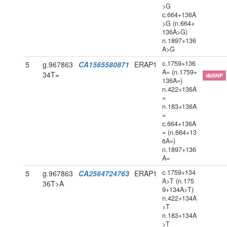
>G
c.664+136A
>G (n.664+
136A>G)
n.1897+136
A>G
c.1759+136
5
g.967863
CA1565580871
ERAP1
A= (n.1759+
34T=
dbSNP
136A=)
n.422+136A
=
n.183+136A
=
c.664+136A
= (n.664+13
6A=)
n.1897+136
A=
c.1759+134
5
g.967863
CA2564724763
ERAP1
A>T (n.175
36T>A
9+134A>T)
n.422+134A
>T
n.183+134A
>T