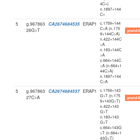
4C=)
n.1897+144
C=
c.1759+144
5
g.967863
CA2674684535
ERAP1
C>A (n.175
26G>T
gnomAD
9+144C>A)
n.422+144C
>A
n.183+144C
>A
c.664+144C
>A (n.664+1
44C>A)
n.1897+144
C>A
c.1759+143
5
g.967863
CA2674684537
ERAP1
G>T (n.175
27C>A
gnomAD
9+143G>T)
n.422+143
G>T
n.183+143
G>T
c.664+143G
>T (n.664+1
43G>T)