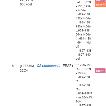
del (n.1759
6337del
gnomAD
+138_1759
+140del)
n.422+138_
422+140del
n.183+138_
183+140del
c.664+138_
664+140del
(n.664+138
_664+140d
el)
n.1897+138
_1897+140
del
c.1759+138
5
g.967863
CA1565580870
ERAP1
G= (n.1759
32C=
dbSNP
+138G=)
n.422+138
G=
n.183+138
G=
c.664+138G
= (n.664+13
8G=)
n.1897+138