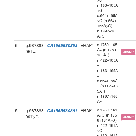
>G
n.183+165A
>G
c.664+165A
>G (n.664+
165A>G)
n.1897+165
A>G
c.1759+165
5
g.967863
CA1565580858
ERAP1
A= (n.1759+
05T=
dbSNP
165A=)
n.422+165A
=
n.183+165A
=
c.664+165A
= (n.664+16
5A=)
n.1897+165
A=
c.1759+161
5
g.967863
CA1565580861
ERAP1
A>G (n.175
09T>C
dbSNP
9+161A>G)
n.422+161A
>G
n.183+161A