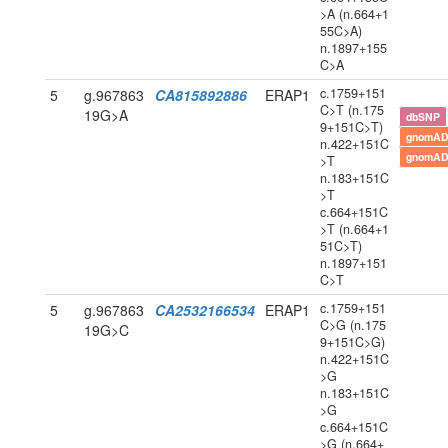
>A (n.664+1
55C>A)
n.1897+155
C>A
c.1759+151
5
g.967863
CA815892886
ERAP1
C>T (n.175
19G>A
dbSNP
9+151C>T)
gnomAD
n.422+151C
gnomAD
>T
n.183+151C
>T
c.664+151C
>T (n.664+1
51C>T)
n.1897+151
C>T
c.1759+151
5
g.967863
CA2532166534
ERAP1
C>G (n.175
19G>C
9+151C>G)
n.422+151C
>G
n.183+151C
>G
c.664+151C
>G (n.664+