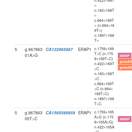
n.422+169T
=
n.183+169T
=
c.664+169T
= (n.664+16
9T=)
n.1897+169
T=
c.1759+169
5
g.967863
CA122965087
ERAP1
T>C (n.175
01A>G
dbSNP
9+169T>C)
gnomAD
n.422+169T
gnomAD
>C
n.183+169T
>C
c.664+169T
>C (n.664+
169T>C)
n.1897+169
T>C
c.1759+165
5
g.967863
CA1565580859
ERAP1
A>G (n.175
05T>C
dbSNP
9+165A>G)
n.422+165A