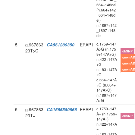
664+148del
(n.664+142
_664+148d
el)
n.1897+142
_1897+148
del
c.1759+147
5
g.967863
CA561289350
ERAP1
A>G (n.175
23T>C
dbSNP
9+147A>G)
gnomAD
n.422+147A
gnomAD
>G
n.183+147A
gnomAD
>G
c.664+147A
>G (n.664+
147A>G)
n.1897+147
A>G
c.1759+147
5
g.967863
CA1565580866
ERAP1
A= (n.1759+
23T=
dbSNP
147A=)
n.422+147A
=
n.183+147A