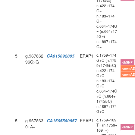
+174G=)
n.422+174
G=
n.183+174
G=
c.664+174G
= (n.664+17
4G=)
n.1897+174
G=
c.1759+174
5
g.967862
CA815892885
ERAP1
G>C (n.175
96C>G
dbSNP
9+174G>C)
gnomAD
n.422+174
gnomAD
G>C
n.183+174
G>C
c.664+174G
>C (n.664+
174G>C)
n.1897+174
G>C
c.1759+169
5
g.967863
CA1565580857
ERAP1
T= (n.1759+
01A=
dbSNP
169T=)