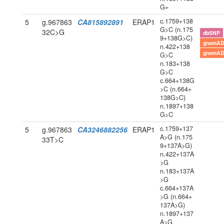
G=
c.1759+138
5
g.967863
CA815892891
ERAP1
G>C (n.175
32C>G
dbSNP
9+138G>C)
gnomAD
n.422+138
gnomAD
G>C
n.183+138
G>C
c.664+138G
>C (n.664+
138G>C)
n.1897+138
G>C
c.1759+137
5
g.967863
CA3246882256
ERAP1
A>G (n.175
33T>C
9+137A>G)
n.422+137A
>G
n.183+137A
>G
c.664+137A
>G (n.664+
137A>G)
n.1897+137
A>G