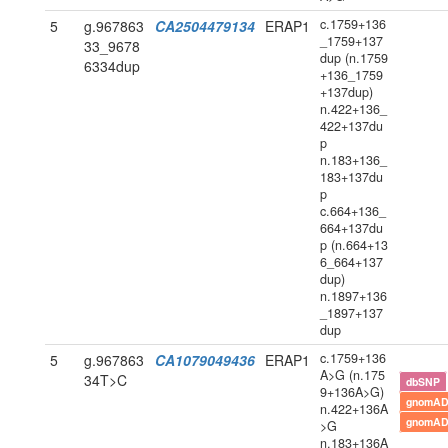
c.1759+136
5
g.967863
CA2504479134
ERAP1
_1759+137
33_9678
dup (n.1759
6334dup
+136_1759
+137dup)
n.422+136_
422+137du
p
n.183+136_
183+137du
p
c.664+136_
664+137du
p (n.664+13
6_664+137
dup)
n.1897+136
_1897+137
dup
c.1759+136
5
g.967863
CA1079049436
ERAP1
A>G (n.175
34T>C
dbSNP
9+136A>G)
gnomAD
n.422+136A
gnomAD
>G
n.183+136A