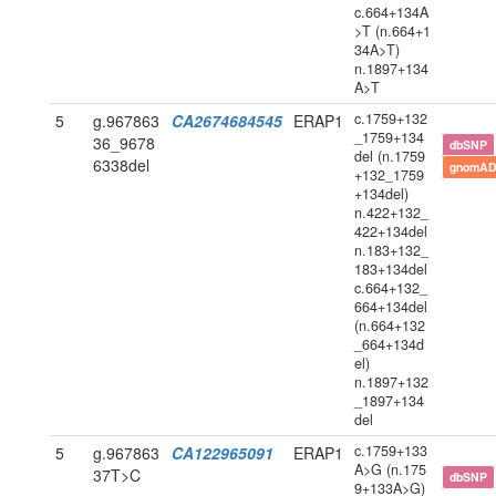
c.664+134A
>T (n.664+1
34A>T)
n.1897+134
A>T
c.1759+132
5
g.967863
CA2674684545
ERAP1
_1759+134
36_9678
dbSNP
del (n.1759
6338del
gnomAD
+132_1759
+134del)
n.422+132_
422+134del
n.183+132_
183+134del
c.664+132_
664+134del
(n.664+132
_664+134d
el)
n.1897+132
_1897+134
del
c.1759+133
5
g.967863
CA122965091
ERAP1
A>G (n.175
37T>C
dbSNP
9+133A>G)