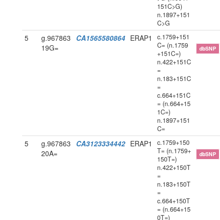
151C>G)
n.1897+151
C>G
c.1759+151
5
g.967863
CA1565580864
ERAP1
C= (n.1759
19G=
dbSNP
+151C=)
n.422+151C
=
n.183+151C
=
c.664+151C
= (n.664+15
1C=)
n.1897+151
C=
c.1759+150
5
g.967863
CA3123334442
ERAP1
T= (n.1759+
20A=
dbSNP
150T=)
n.422+150T
=
n.183+150T
=
c.664+150T
= (n.664+15
0T=)