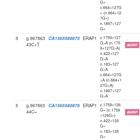
G=
c.664+127G
= (n.664+12
7G=)
n.1897+127
G=
c.1759+127
5
g.967863
CA1565580875
ERAP1
G>A (n.175
43C>T
dbSNP
9+127G>A)
n.422+127
G>A
n.183+127
G>A
c.664+127G
>A (n.664+1
27G>A)
n.1897+127
G>A
c.1759+126
5
g.967863
CA1565580876
ERAP1
G= (n.1759
44C=
dbSNP
+126G=)
n.422+126
G=
n.183+126
G=