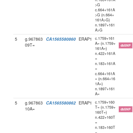
>G
c.664+161A
>G (n.664+
161A>G)
n.1897+161
A>G
c.1759+161
5
g.967863
CA1565580860
ERAP1
A= (n.1759+
09T=
dbSNP
161A=)
n.422+161A
=
n.183+161A
=
c.664+161A
= (n.664+16
1A=)
n.1897+161
A=
c.1759+160
5
g.967863
CA1565580862
ERAP1
T= (n.1759+
10A=
dbSNP
160T=)
n.422+160T
=
n.183+160T
=