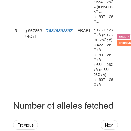
c.664+126G
= (n.664+12
6G=)
n.1897+126
G=
c.1759+126
5
g.967863
CA815892897
ERAP1
G>A (n.175
44C>T
dbSNP
9+126G>A)
gnomAD
n.422+126
G>A
n.183+126
G>A
c.664+126G
>A (n.664+1
26G>A)
n.1897+126
G>A
Number of alleles fetched
Previous
Next