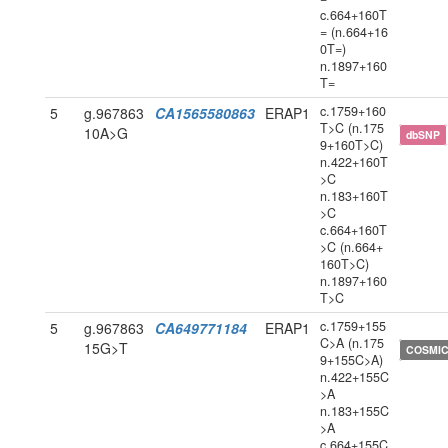
c.664+160T
= (n.664+16
0T=)
n.1897+160
T=
c.1759+160
5
g.967863
CA1565580863
ERAP1
T>C (n.175
10A>G
dbSNP
9+160T>C)
n.422+160T
>C
n.183+160T
>C
c.664+160T
>C (n.664+
160T>C)
n.1897+160
T>C
c.1759+155
5
g.967863
CA649771184
ERAP1
C>A (n.175
15G>T
COSMI
9+155C>A)
n.422+155C
>A
n.183+155C
>A
c.664+155C