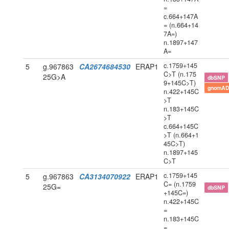
=
c.664+147A
= (n.664+14
7A=)
n.1897+147
A=
c.1759+145
5
g.967863
CA2674684530
ERAP1
C>T (n.175
25G>A
dbSNP
9+145C>T)
gnomAD
n.422+145C
>T
n.183+145C
>T
c.664+145C
>T (n.664+1
45C>T)
n.1897+145
C>T
c.1759+145
5
g.967863
CA3134070922
ERAP1
C= (n.1759
25G=
dbSNP
+145C=)
n.422+145C
=
n.183+145C
=