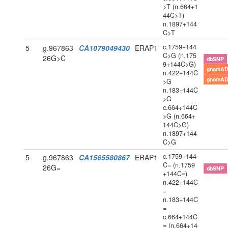
>T (n.664+1
44C>T)
n.1897+144
C>T
c.1759+144
5
g.967863
CA1079049430
ERAP1
C>G (n.175
26G>C
dbSNP
9+144C>G)
gnomAD
n.422+144C
gnomAD
>G
n.183+144C
>G
c.664+144C
>G (n.664+
144C>G)
n.1897+144
C>G
c.1759+144
5
g.967863
CA1565580867
ERAP1
C= (n.1759
26G=
dbSNP
+144C=)
n.422+144C
=
n.183+144C
=
c.664+144C
= (n.664+14