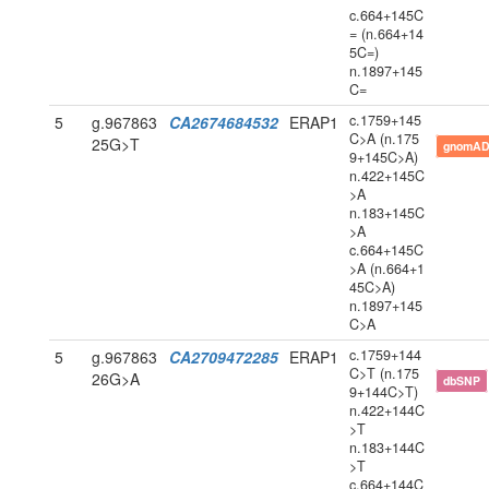
c.664+145C
= (n.664+14
5C=)
n.1897+145
C=
c.1759+145
5
g.967863
CA2674684532
ERAP1
C>A (n.175
25G>T
gnomAD
9+145C>A)
n.422+145C
>A
n.183+145C
>A
c.664+145C
>A (n.664+1
45C>A)
n.1897+145
C>A
c.1759+144
5
g.967863
CA2709472285
ERAP1
C>T (n.175
26G>A
dbSNP
9+144C>T)
n.422+144C
>T
n.183+144C
>T
c.664+144C