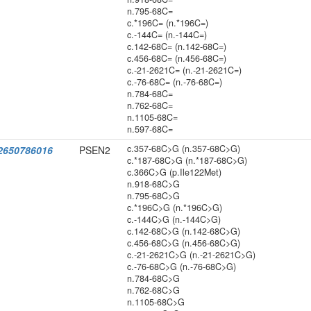
n.795-68C=
c.*196C= (n.*196C=)
c.-144C= (n.-144C=)
c.142-68C= (n.142-68C=)
c.456-68C= (n.456-68C=)
c.-21-2621C= (n.-21-2621C=)
c.-76-68C= (n.-76-68C=)
n.784-68C=
n.762-68C=
n.1105-68C=
n.597-68C=
c.357-68C>G (n.357-68C>G)
2650786016
PSEN2
c.*187-68C>G (n.*187-68C>G)
c.366C>G (p.Ile122Met)
n.918-68C>G
n.795-68C>G
c.*196C>G (n.*196C>G)
c.-144C>G (n.-144C>G)
c.142-68C>G (n.142-68C>G)
c.456-68C>G (n.456-68C>G)
c.-21-2621C>G (n.-21-2621C>G)
c.-76-68C>G (n.-76-68C>G)
n.784-68C>G
n.762-68C>G
n.1105-68C>G