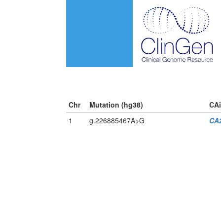
Chr
Mutation (hg38)
CA
1
g.226885467A>G
CA