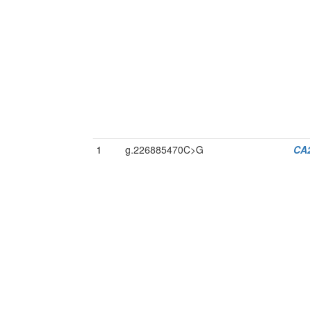
1
g.226885470C>G
CA