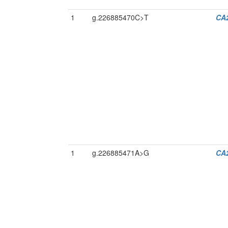
1
g.226885470C>T
CA
1
g.226885471A>G
CA