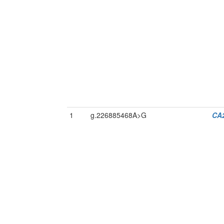
1
g.226885468A>G
CA