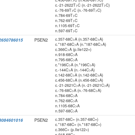
c.456-69T>C (n.456-69T>C)
c.-21-2622T>C (n.-21-2622T>C)
c.-76-69T>C (n.-76-69T>C)
n.784-69T>C
n.762-69T>C
n.1105-69T>C
n.597-69T>C
c.357-68C>A (n.357-68C>A)
2650786015
PSEN2
c.*187-68C>A (n.*187-68C>A)
c.366C>A (p.Ile122=)
n.918-68C>A
n.795-68C>A
c.*196C>A (n.*196C>A)
c.-144C>A (n.-144C>A)
c.142-68C>A (n.142-68C>A)
c.456-68C>A (n.456-68C>A)
c.-21-2621C>A (n.-21-2621C>A)
c.-76-68C>A (n.-76-68C>A)
n.784-68C>A
n.762-68C>A
n.1105-68C>A
n.597-68C>A
c.357-68C= (n.357-68C=)
3084601016
PSEN2
c.*187-68C= (n.*187-68C=)
c.366C= (p.Ile122=)
n.918-68C=