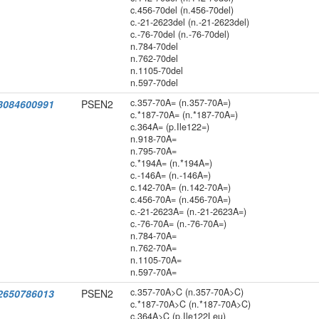
c.456-70del (n.456-70del)
c.-21-2623del (n.-21-2623del)
c.-76-70del (n.-76-70del)
n.784-70del
n.762-70del
n.1105-70del
n.597-70del
c.357-70A= (n.357-70A=)
3084600991
PSEN2
c.*187-70A= (n.*187-70A=)
c.364A= (p.Ile122=)
n.918-70A=
n.795-70A=
c.*194A= (n.*194A=)
c.-146A= (n.-146A=)
c.142-70A= (n.142-70A=)
c.456-70A= (n.456-70A=)
c.-21-2623A= (n.-21-2623A=)
c.-76-70A= (n.-76-70A=)
n.784-70A=
n.762-70A=
n.1105-70A=
n.597-70A=
c.357-70A>C (n.357-70A>C)
2650786013
PSEN2
c.*187-70A>C (n.*187-70A>C)
c.364A>C (p.Ile122Leu)