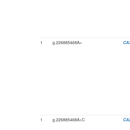
1
g.226885468A=
CA
1
g.226885468A>C
CA