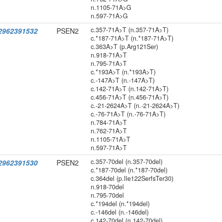
n.1105-71A>G
n.597-71A>G
c.357-71A>T (n.357-71A>T)
2962391532
PSEN2
c.*187-71A>T (n.*187-71A>T)
c.363A>T (p.Arg121Ser)
n.918-71A>T
n.795-71A>T
c.*193A>T (n.*193A>T)
c.-147A>T (n.-147A>T)
c.142-71A>T (n.142-71A>T)
c.456-71A>T (n.456-71A>T)
c.-21-2624A>T (n.-21-2624A>T)
c.-76-71A>T (n.-76-71A>T)
n.784-71A>T
n.762-71A>T
n.1105-71A>T
n.597-71A>T
c.357-70del (n.357-70del)
2962391530
PSEN2
c.*187-70del (n.*187-70del)
c.364del (p.Ile122SerfsTer30)
n.918-70del
n.795-70del
c.*194del (n.*194del)
c.-146del (n.-146del)
c.142-70del (n.142-70del)