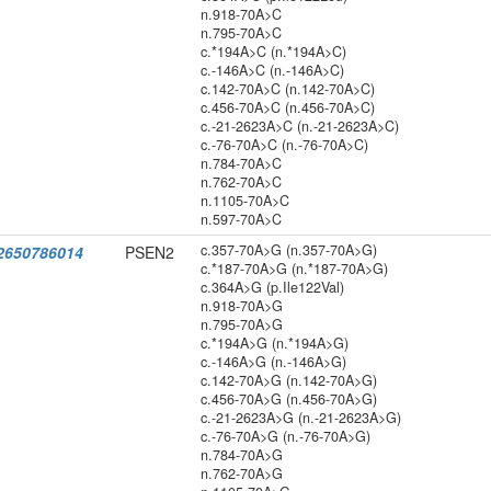
n.918-70A>C
n.795-70A>C
c.*194A>C (n.*194A>C)
c.-146A>C (n.-146A>C)
c.142-70A>C (n.142-70A>C)
c.456-70A>C (n.456-70A>C)
c.-21-2623A>C (n.-21-2623A>C)
c.-76-70A>C (n.-76-70A>C)
n.784-70A>C
n.762-70A>C
n.1105-70A>C
n.597-70A>C
c.357-70A>G (n.357-70A>G)
2650786014
PSEN2
c.*187-70A>G (n.*187-70A>G)
c.364A>G (p.Ile122Val)
n.918-70A>G
n.795-70A>G
c.*194A>G (n.*194A>G)
c.-146A>G (n.-146A>G)
c.142-70A>G (n.142-70A>G)
c.456-70A>G (n.456-70A>G)
c.-21-2623A>G (n.-21-2623A>G)
c.-76-70A>G (n.-76-70A>G)
n.784-70A>G
n.762-70A>G