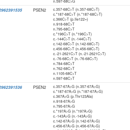
n.597-68C>G
c.357-68C>T (n.357-68C>T)
2962391535
PSEN2
c.*187-68C>T (n.*187-68C>T)
c.366C>T (p.Ile122=)
n.918-68C>T
n.795-68C>T
c.*196C>T (n.*196C>T)
c.-144C>T (n.-144C>T)
c.142-68C>T (n.142-68C>T)
c.456-68C>T (n.456-68C>T)
c.-21-2621C>T (n.-21-2621C>T)
c.-76-68C>T (n.-76-68C>T)
n.784-68C>T
n.762-68C>T
n.1105-68C>T
n.597-68C>T
c.357-67A>G (n.357-67A>G)
2962391536
PSEN2
c.*187-67A>G (n.*187-67A>G)
c.367A>G (p.Thr123Ala)
n.918-67A>G
n.795-67A>G
c.*197A>G (n.*197A>G)
c.-143A>G (n.-143A>G)
c.142-67A>G (n.142-67A>G)
c.456-67A>G (n.456-67A>G)