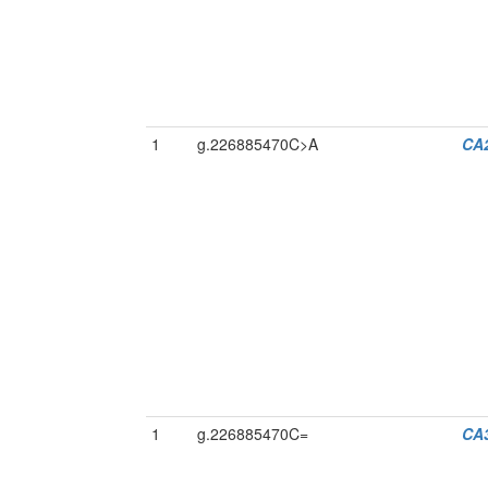
1
g.226885470C>A
CA
1
g.226885470C=
CA