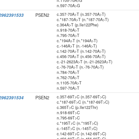
n.1105-70A>G
n.597-70A>G
c.357-70A>T (n.357-70A>T)
2962391533
PSEN2
c.*187-70A>T (n.*187-70A>T)
c.364A>T (p.Ile122Phe)
n.918-70A>T
n.795-70A>T
c.*194A>T (n.*194A>T)
c.-146A>T (n.-146A>T)
c.142-70A>T (n.142-70A>T)
c.456-70A>T (n.456-70A>T)
c.-21-2623A>T (n.-21-2623A>T)
c.-76-70A>T (n.-76-70A>T)
n.784-70A>T
n.762-70A>T
n.1105-70A>T
n.597-70A>T
c.357-69T>C (n.357-69T>C)
2962391534
PSEN2
c.*187-69T>C (n.*187-69T>C)
c.365T>C (p.Ile122Thr)
n.918-69T>C
n.795-69T>C
c.*195T>C (n.*195T>C)
c.-145T>C (n.-145T>C)
c.142-69T>C (n.142-69T>C)