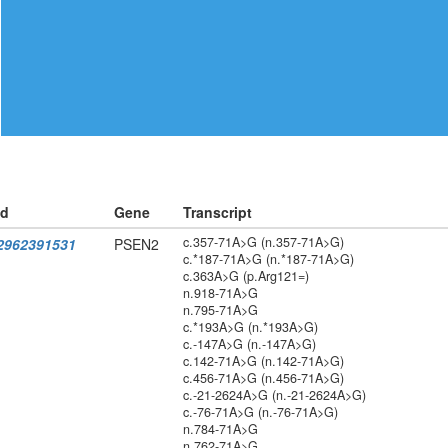
id
Gene
Transcript
c.357-71A>G (n.357-71A>G)
2962391531
PSEN2
c.*187-71A>G (n.*187-71A>G)
c.363A>G (p.Arg121=)
n.918-71A>G
n.795-71A>G
c.*193A>G (n.*193A>G)
c.-147A>G (n.-147A>G)
c.142-71A>G (n.142-71A>G)
c.456-71A>G (n.456-71A>G)
c.-21-2624A>G (n.-21-2624A>G)
c.-76-71A>G (n.-76-71A>G)
n.784-71A>G
n.762-71A>G