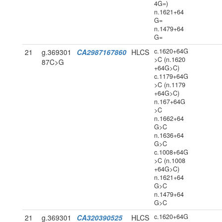
4G=)
n.1621+64
G=
n.1479+64
G=
c.1620+64G
21
g.369301
CA2987167860
HLCS
>C (n.1620
87C>G
+64G>C)
c.1179+64G
>C (n.1179
+64G>C)
n.167+64G
>C
n.1662+64
G>C
n.1636+64
G>C
c.1008+64G
>C (n.1008
+64G>C)
n.1621+64
G>C
n.1479+64
G>C
c.1620+64G
21
g.369301
CA320390525
HLCS