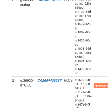
up (n.1620+
86dup
66dup)
c.1179+66d
up (n.1179+
66dup)
n.167+66du
p
n.1662+66d
up
n.1636+66d
up
c.1008+66d
up (n.1008+
66dup)
n.1621+66d
up
n.1479+66d
up
c.1620+64G
21
g.369301
CA2654438387
HLCS
>T (n.1620+
87C>A
gnomAD v
64G>T)
c.1179+64G
>T (n.1179+
64G>T)
n.167+64G