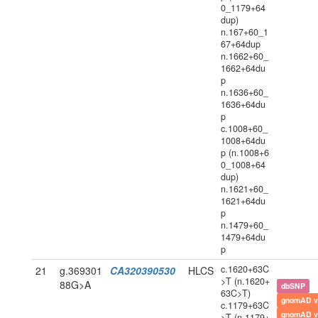
0_1179+64
dup)
n.167+60_1
67+64dup
n.1662+60_
1662+64du
p
n.1636+60_
1636+64du
p
c.1008+60_
1008+64du
p (n.1008+6
0_1008+64
dup)
n.1621+60_
1621+64du
p
n.1479+60_
1479+64du
p
c.1620+63C
21
g.369301
CA320390530
HLCS
>T (n.1620+
88G>A
dbSNP
63C>T)
gnomAD v
c.1179+63C
gnomAD v
>T (n.1179+