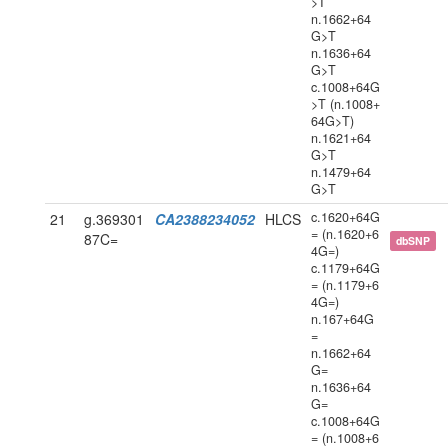
>T
n.1662+64
G>T
n.1636+64
G>T
c.1008+64G
>T (n.1008+
64G>T)
n.1621+64
G>T
n.1479+64
G>T
c.1620+64G
21
g.369301
CA2388234052
HLCS
= (n.1620+6
87C=
dbSNP
4G=)
c.1179+64G
= (n.1179+6
4G=)
n.167+64G
=
n.1662+64
G=
n.1636+64
G=
c.1008+64G
= (n.1008+6