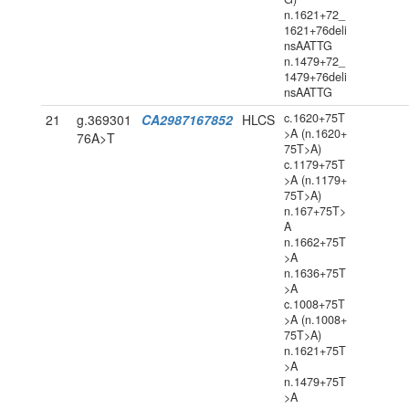
n.1621+72_
1621+76deli
nsAATTG
n.1479+72_
1479+76deli
nsAATTG
c.1620+75T
21
g.369301
CA2987167852
HLCS
>A (n.1620+
76A>T
75T>A)
c.1179+75T
>A (n.1179+
75T>A)
n.167+75T>
A
n.1662+75T
>A
n.1636+75T
>A
c.1008+75T
>A (n.1008+
75T>A)
n.1621+75T
>A
n.1479+75T
>A