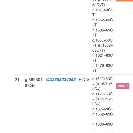
63C>T)
n.167+63C>
T
n.1662+63C
>T
n.1636+63C
>T
c.1008+63C
>T (n.1008+
63C>T)
n.1621+63C
>T
n.1479+63C
>T
c.1620+63C
21
g.369301
CA2388234053
HLCS
= (n.1620+6
88G=
dbSNP
3C=)
c.1179+63C
= (n.1179+6
3C=)
n.167+63C=
n.1662+63C
=
n.1636+63C
=