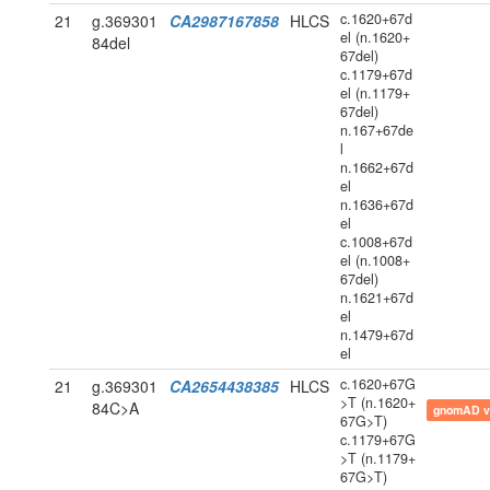
c.1620+67d
21
g.369301
CA2987167858
HLCS
el (n.1620+
84del
67del)
c.1179+67d
el (n.1179+
67del)
n.167+67de
l
n.1662+67d
el
n.1636+67d
el
c.1008+67d
el (n.1008+
67del)
n.1621+67d
el
n.1479+67d
el
c.1620+67G
21
g.369301
CA2654438385
HLCS
>T (n.1620+
84C>A
gnomAD v
67G>T)
c.1179+67G
>T (n.1179+
67G>T)