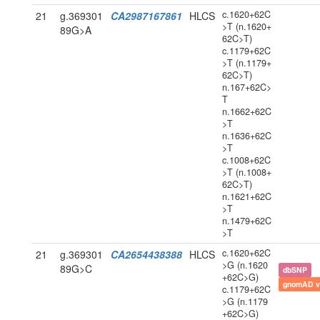
c.1620+62C
21
g.369301
CA2987167861
HLCS
>T (n.1620+
89G>A
62C>T)
c.1179+62C
>T (n.1179+
62C>T)
n.167+62C>
T
n.1662+62C
>T
n.1636+62C
>T
c.1008+62C
>T (n.1008+
62C>T)
n.1621+62C
>T
n.1479+62C
>T
c.1620+62C
21
g.369301
CA2654438388
HLCS
>G (n.1620
89G>C
dbSNP
+62C>G)
gnomAD v
c.1179+62C
>G (n.1179
+62C>G)