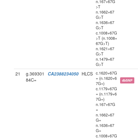
n.167+67G
>T
n.1662+67
G>T
n.1636+67
G>T
c.1008+67G
>T (n.1008+
67G>T)
n.1621+67
G>T
n.1479+67
G>T
c.1620+67G
21
g.369301
CA2388234050
HLCS
= (n.1620+6
84C=
dbSNP
7G=)
c.1179+67G
= (n.1179+6
7G=)
n.167+67G
=
n.1662+67
G=
n.1636+67
G=
c.1008+67G