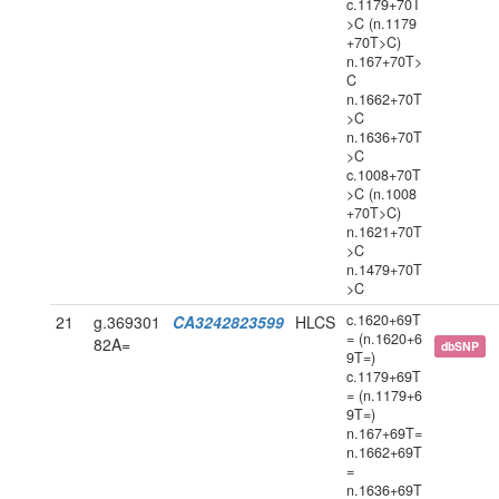
c.1179+70T
>C (n.1179
+70T>C)
n.167+70T>
C
n.1662+70T
>C
n.1636+70T
>C
c.1008+70T
>C (n.1008
+70T>C)
n.1621+70T
>C
n.1479+70T
>C
c.1620+69T
21
g.369301
CA3242823599
HLCS
= (n.1620+6
82A=
dbSNP
9T=)
c.1179+69T
= (n.1179+6
9T=)
n.167+69T=
n.1662+69T
=
n.1636+69T