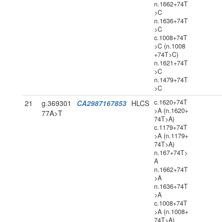
n.1662+74T
>C
n.1636+74T
>C
c.1008+74T
>C (n.1008
+74T>C)
n.1621+74T
>C
n.1479+74T
>C
c.1620+74T
21
g.369301
CA2987167853
HLCS
>A (n.1620+
77A>T
74T>A)
c.1179+74T
>A (n.1179+
74T>A)
n.167+74T>
A
n.1662+74T
>A
n.1636+74T
>A
c.1008+74T
>A (n.1008+
74T>A)