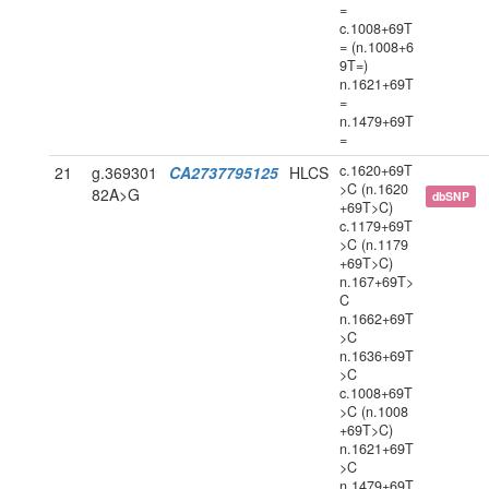
=
c.1008+69T
= (n.1008+6
9T=)
n.1621+69T
=
n.1479+69T
=
c.1620+69T
21
g.369301
CA2737795125
HLCS
>C (n.1620
82A>G
dbSNP
+69T>C)
c.1179+69T
>C (n.1179
+69T>C)
n.167+69T>
C
n.1662+69T
>C
n.1636+69T
>C
c.1008+69T
>C (n.1008
+69T>C)
n.1621+69T
>C
n.1479+69T