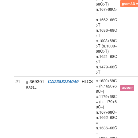
68C>T)
gnomAD v
n.167+68C>
T
n.1662+68C
>T
n.1636+68C
>T
c.1008+68C
>T (n.1008+
68C>T)
n.1621+68C
>T
n.1479+68C
>T
c.1620+68C
21
g.369301
CA2388234049
HLCS
= (n.1620+6
83G=
dbSNP
8C=)
c.1179+68C
= (n.1179+6
8C=)
n.167+68C=
n.1662+68C
=
n.1636+68C
=