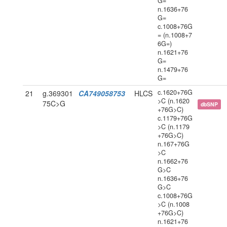
G=
n.1636+76
G=
c.1008+76G
= (n.1008+7
6G=)
n.1621+76
G=
n.1479+76
G=
c.1620+76G
21
g.369301
CA749058753
HLCS
>C (n.1620
75C>G
dbSNP
+76G>C)
c.1179+76G
>C (n.1179
+76G>C)
n.167+76G
>C
n.1662+76
G>C
n.1636+76
G>C
c.1008+76G
>C (n.1008
+76G>C)
n.1621+76