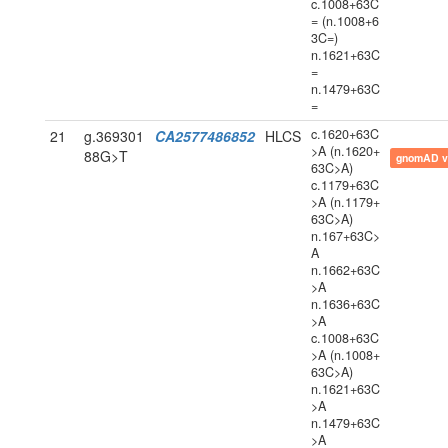
c.1008+63C
= (n.1008+6
3C=)
n.1621+63C
=
n.1479+63C
=
c.1620+63C
21
g.369301
CA2577486852
HLCS
>A (n.1620+
88G>T
gnomAD v
63C>A)
c.1179+63C
>A (n.1179+
63C>A)
n.167+63C>
A
n.1662+63C
>A
n.1636+63C
>A
c.1008+63C
>A (n.1008+
63C>A)
n.1621+63C
>A
n.1479+63C
>A