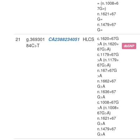
= (n.1008+6
7G=)
n.1621+67
G=
n.1479+67
G=
c.1620+67G
21
g.369301
CA2388234051
HLCS
>A (n.1620+
84C>T
dbSNP
67G>A)
c.1179+67G
>A (n.1179+
67G>A)
n.167+67G
>A
n.1662+67
G>A
n.1636+67
G>A
c.1008+67G
>A (n.1008+
67G>A)
n.1621+67
G>A
n.1479+67
G>A