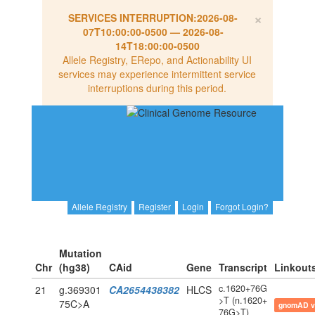
×
SERVICES INTERRUPTION:
2026-08-
07T10:00:00-0500
—
2026-08-
14T18:00:00-0500
Allele Registry, ERepo, and Actionability UI
services may experience intermittent service
interruptions during this period.
Allele Registry
Register
Login
Forgot Login?
Mutation
Chr
(hg38)
CAid
Gene
Transcript
Linkout
c.1620+76G
21
g.369301
CA2654438382
HLCS
>T (n.1620+
75C>A
gnomAD v
76G>T)