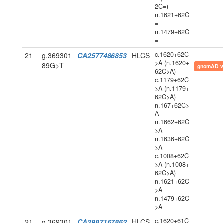
2C=)
n.1621+62C
=
n.1479+62C
=
c.1620+62C
21
g.369301
CA2577486853
HLCS
>A (n.1620+
89G>T
gnomAD v
62C>A)
c.1179+62C
>A (n.1179+
62C>A)
n.167+62C>
A
n.1662+62C
>A
n.1636+62C
>A
c.1008+62C
>A (n.1008+
62C>A)
n.1621+62C
>A
n.1479+62C
>A
c.1620+61C
21
g.369301
CA2987167862
HLCS