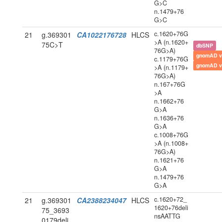
G>C
n.1479+76
G>C
c.1620+76G
21
g.369301
CA1022176728
HLCS
>A (n.1620+
75C>T
dbSNP
76G>A)
gnomAD v
c.1179+76G
gnomAD v
>A (n.1179+
76G>A)
n.167+76G
>A
n.1662+76
G>A
n.1636+76
G>A
c.1008+76G
>A (n.1008+
76G>A)
n.1621+76
G>A
n.1479+76
G>A
c.1620+72_
21
g.369301
CA2388234047
HLCS
1620+76deli
75_3693
nsAATTG
0179deli