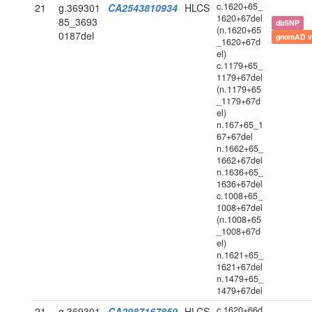
c.1620+65_
21
g.369301
CA2543810934
HLCS
1620+67del
85_3693
dbSNP
(n.1620+65
0187del
gnomAD v
_1620+67d
el)
c.1179+65_
1179+67del
(n.1179+65
_1179+67d
el)
n.167+65_1
67+67del
n.1662+65_
1662+67del
n.1636+65_
1636+67del
c.1008+65_
1008+67del
(n.1008+65
_1008+67d
el)
n.1621+65_
1621+67del
n.1479+65_
1479+67del
c.1620+66d
21
g.369301
CA2987167859
HLCS