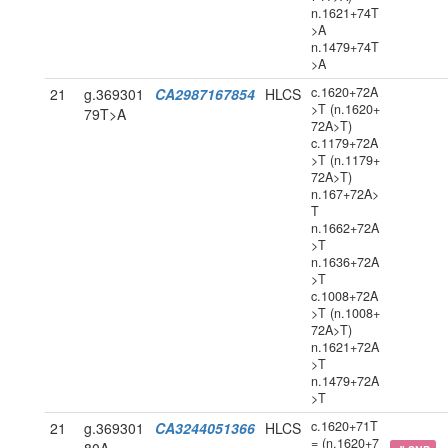
n.1621+74T
>A
n.1479+74T
>A
c.1620+72A
21
g.369301
CA2987167854
HLCS
>T (n.1620+
79T>A
72A>T)
c.1179+72A
>T (n.1179+
72A>T)
n.167+72A>
T
n.1662+72A
>T
n.1636+72A
>T
c.1008+72A
>T (n.1008+
72A>T)
n.1621+72A
>T
n.1479+72A
>T
c.1620+71T
21
g.369301
CA3244051366
HLCS
= (n.1620+7