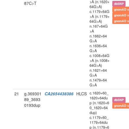
>A (n.1620+
87C>T
dbSNP
64G>A)
gnomAD v
c.1179+64G
gnomAD v
>A (n.1179+
64G>A)
gnomAD v
n.167+64G
>A
n.1662+64
G>A
n.1636+64
G>A
c.1008+64G
>A (n.1008+
64G>A)
n.1621+64
G>A
n.1479+64
G>A
c.1620+60_
21
g.369301
CA2654438386
HLCS
1620+64du
89_3693
dbSNP
p (n.1620+6
0193dup
gnomAD v
0_1620+64
dup)
c.1179+60_
1179+64du
p (n.1179+6