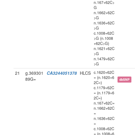
n.167+62C>
G
n.1662+62C
>G
n.1636+62C
>G
c.1008+62C
>G (n.1008
+62C>G)
n.1621+62C
>G
n.1479+62C
>G
c.1620+62C
21
g.369301
CA3244051378
HLCS
= (n.1620+6
89G=
dbSNP
2C=)
c.1179+62C
= (n.1179+6
2C=)
n.167+62C=
n.1662+62C
=
n.1636+62C
=
c.1008+62C
= (n.1008+6