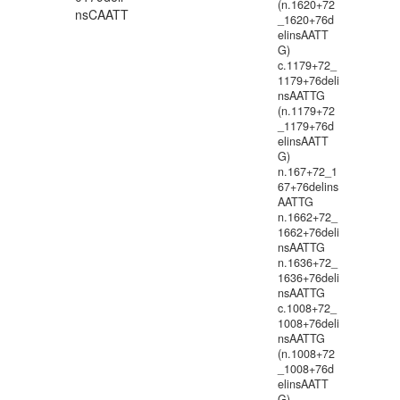
(n.1620+72
nsCAATT
_1620+76d
elinsAATT
G)
c.1179+72_
1179+76deli
nsAATTG
(n.1179+72
_1179+76d
elinsAATT
G)
n.167+72_1
67+76delins
AATTG
n.1662+72_
1662+76deli
nsAATTG
n.1636+72_
1636+76deli
nsAATTG
c.1008+72_
1008+76deli
nsAATTG
(n.1008+72
_1008+76d
elinsAATT
G)