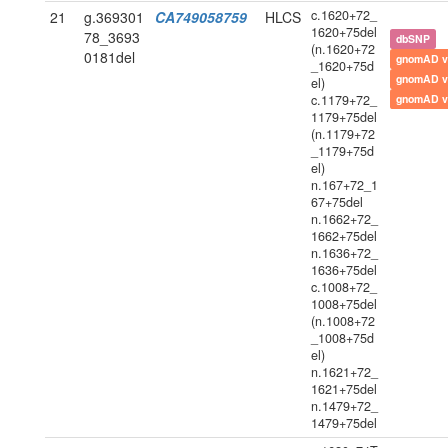
c.1620+72_
21
g.369301
CA749058759
HLCS
1620+75del
78_3693
dbSNP
(n.1620+72
0181del
gnomAD v
_1620+75d
gnomAD v
el)
c.1179+72_
gnomAD v
1179+75del
(n.1179+72
_1179+75d
el)
n.167+72_1
67+75del
n.1662+72_
1662+75del
n.1636+72_
1636+75del
c.1008+72_
1008+75del
(n.1008+72
_1008+75d
el)
n.1621+72_
1621+75del
n.1479+72_
1479+75del