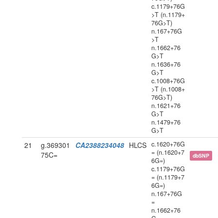
c.1179+76G
>T (n.1179+
76G>T)
n.167+76G
>T
n.1662+76
G>T
n.1636+76
G>T
c.1008+76G
>T (n.1008+
76G>T)
n.1621+76
G>T
n.1479+76
G>T
c.1620+76G
21
g.369301
CA2388234048
HLCS
= (n.1620+7
75C=
dbSNP
6G=)
c.1179+76G
= (n.1179+7
6G=)
n.167+76G
=
n.1662+76