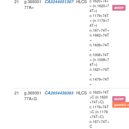
c.1620+74T
21
g.369301
CA3244051307
HLCS
= (n.1620+7
77A=
dbSNP
4T=)
c.1179+74T
= (n.1179+7
4T=)
n.167+74T=
n.1662+74T
=
n.1636+74T
=
c.1008+74T
= (n.1008+7
4T=)
n.1621+74T
=
n.1479+74T
=
c.1620+74T
21
g.369301
CA2654438383
HLCS
>C (n.1620
77A>G
dbSNP
+74T>C)
gnomAD v
c.1179+74T
>C (n.1179
+74T>C)
n.167+74T>
C