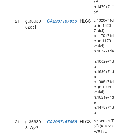
>A
n.1479+71T
>A
c.1620+71d
21
g.369301
CA2987167855
HLCS
el (n.1620+
82del
71del)
c.1179+71d
el (n.1179+
71del)
n.167+71de
l
n.1662+71d
el
n.1636+71d
el
c.1008+71d
el (n.1008+
71del)
n.1621+71d
el
n.1479+71d
el
c.1620+70T
21
g.369301
CA2987167856
HLCS
>C (n.1620
81A>G
+70T>C)