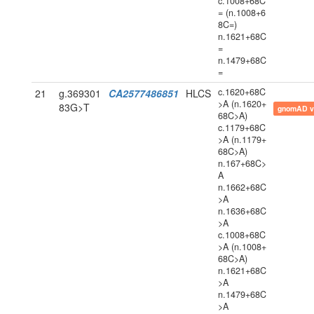
c.1008+68C
= (n.1008+6
8C=)
n.1621+68C
=
n.1479+68C
=
c.1620+68C
21
g.369301
CA2577486851
HLCS
>A (n.1620+
83G>T
gnomAD v
68C>A)
c.1179+68C
>A (n.1179+
68C>A)
n.167+68C>
A
n.1662+68C
>A
n.1636+68C
>A
c.1008+68C
>A (n.1008+
68C>A)
n.1621+68C
>A
n.1479+68C
>A