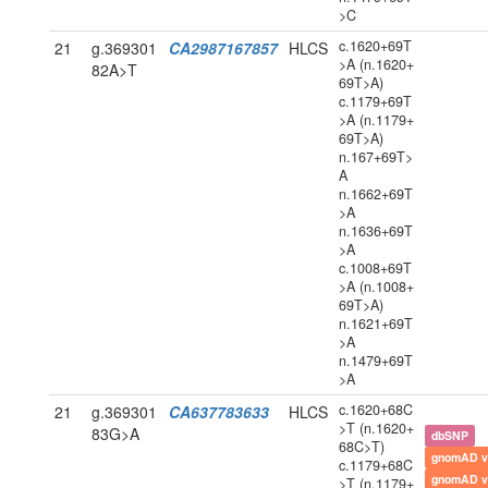
>C
c.1620+69T
21
g.369301
CA2987167857
HLCS
>A (n.1620+
82A>T
69T>A)
c.1179+69T
>A (n.1179+
69T>A)
n.167+69T>
A
n.1662+69T
>A
n.1636+69T
>A
c.1008+69T
>A (n.1008+
69T>A)
n.1621+69T
>A
n.1479+69T
>A
c.1620+68C
21
g.369301
CA637783633
HLCS
>T (n.1620+
83G>A
dbSNP
68C>T)
gnomAD v
c.1179+68C
gnomAD v
>T (n.1179+