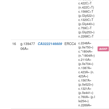
c.422C>T
(n.422C>T)
c.1566C>T
(p.Gly522=)
c.1320C>T
(p.Gly440=)
c.759C>T
(p.Gly253=)
n.2268C>T
c.2248A=
16
g.139477
CA3222146609
ERCC4
(p.Ile750=)
06A=
dbSNP
c.*1804A=
(n.*1804A=)
c.2110A=
(p.Ile704=)
n.1387A=
c.423A= (n.
423A=)
c.1567A=
(p.Ile523=)
c.1321A=
(p.Ile441=)
c.760A= (p.I
le254=)
n.2269A=