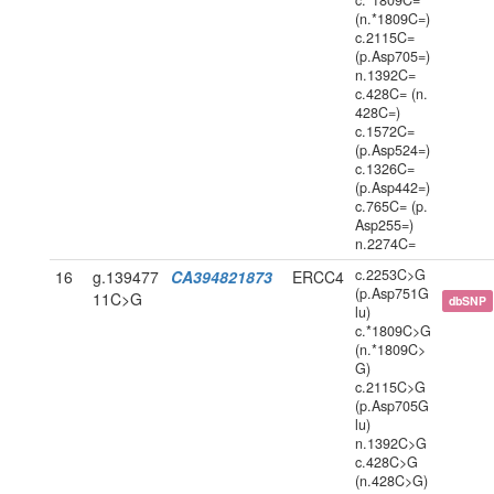
c.*1809C=
(n.*1809C=)
c.2115C=
(p.Asp705=)
n.1392C=
c.428C= (n.
428C=)
c.1572C=
(p.Asp524=)
c.1326C=
(p.Asp442=)
c.765C= (p.
Asp255=)
n.2274C=
c.2253C>G
16
g.139477
CA394821873
ERCC4
(p.Asp751G
11C>G
dbSNP
lu)
c.*1809C>G
(n.*1809C>
G)
c.2115C>G
(p.Asp705G
lu)
n.1392C>G
c.428C>G
(n.428C>G)