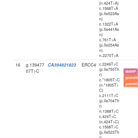
(n.424T>A)
c.1568T>A
(p.Ile523As
n)
c.1322T>A
(p.Ile441As
n)
c.761T>A
(p.Ile254As
n)
n.2270T>A
c.2249T>C
16
g.139477
CA394821823
ERCC4
(p.Ile750Th
07T>C
dbSNP
r)
gnomAD
c.*1805T>C
gnomAD
(n.*1805T>
C)
c.2111T>C
(p.Ile704Th
r)
n.1388T>C
c.424T>C
(n.424T>C)
c.1568T>C
(p.Ile523Th
r)