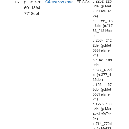
c.2202_226
16
g.139476
CA3265657883
ERCC4
0del (p.Met
60_1394
734IlefsTer
7718del
24)
c.*1758_*18
16del (n.*17
58_*1816de
l)
c.2064_212
2del (p.Met
688IlefsTer
24)
n.1341_139
9del
c.377_435d
el (n.377_4
35del)
c.1521_157
9del (p.Met
507IlefsTer
24)
c.1275_133
3del (p.Met
425IlefsTer
24)
c.714_772d
el (p.Met23