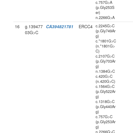
c.757G>A
(p.Gly253S
er)
n.2266G>A
c.2245G>C
16
g.139477
CA394821781
ERCC4
(p.Gly749Ar
03G>C
g)
c.*1801G>C
(n.*1801G>
C)
c.2107G>C
(p.Gly703Ar
g)
n.1384G>C
c.420G>C
(n.420G>C)
c.1564G>C
(p.Gly522Ar
g)
c.1318G>C
(p.Gly440Ar
g)
c.757G>C
(p.Gly253Ar
g)
n.2266G>C