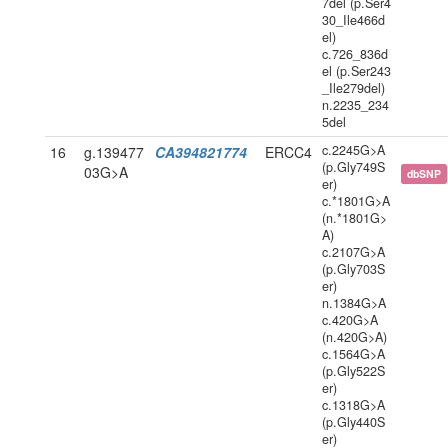
7del (p.Ser4
30_Ile466d
el)
c.726_836d
el (p.Ser243
_Ile279del)
n.2235_234
5del
c.2245G>A
16
g.139477
CA394821774
ERCC4
(p.Gly749S
03G>A
dbSNP
er)
c.*1801G>A
(n.*1801G>
A)
c.2107G>A
(p.Gly703S
er)
n.1384G>A
c.420G>A
(n.420G>A)
c.1564G>A
(p.Gly522S
er)
c.1318G>A
(p.Gly440S
er)