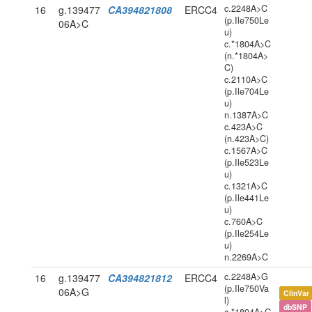
c.2248A>C
16
g.139477
CA394821808
ERCC4
(p.Ile750Le
06A>C
u)
c.*1804A>C
(n.*1804A>
C)
c.2110A>C
(p.Ile704Le
u)
n.1387A>C
c.423A>C
(n.423A>C)
c.1567A>C
(p.Ile523Le
u)
c.1321A>C
(p.Ile441Le
u)
c.760A>C
(p.Ile254Le
u)
n.2269A>C
c.2248A>G
16
g.139477
CA394821812
ERCC4
(p.Ile750Va
06A>G
ClinVar
l)
dbSNP