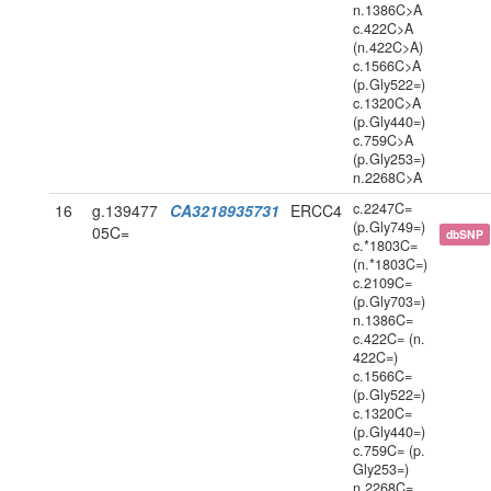
n.1386C>A
c.422C>A
(n.422C>A)
c.1566C>A
(p.Gly522=)
c.1320C>A
(p.Gly440=)
c.759C>A
(p.Gly253=)
n.2268C>A
c.2247C=
16
g.139477
CA3218935731
ERCC4
(p.Gly749=)
05C=
dbSNP
c.*1803C=
(n.*1803C=)
c.2109C=
(p.Gly703=)
n.1386C=
c.422C= (n.
422C=)
c.1566C=
(p.Gly522=)
c.1320C=
(p.Gly440=)
c.759C= (p.
Gly253=)
n.2268C=