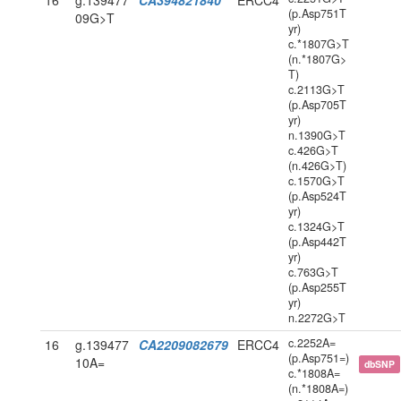
16
g.139477
CA394821840
ERCC4
(p.Asp751T
09G>T
yr)
c.*1807G>T
(n.*1807G>
T)
c.2113G>T
(p.Asp705T
yr)
n.1390G>T
c.426G>T
(n.426G>T)
c.1570G>T
(p.Asp524T
yr)
c.1324G>T
(p.Asp442T
yr)
c.763G>T
(p.Asp255T
yr)
n.2272G>T
c.2252A=
16
g.139477
CA2209082679
ERCC4
(p.Asp751=)
10A=
dbSNP
c.*1808A=
(n.*1808A=)