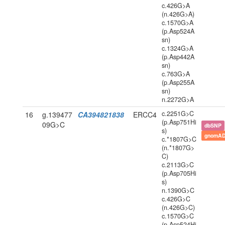
c.426G>A
(n.426G>A)
c.1570G>A
(p.Asp524A
sn)
c.1324G>A
(p.Asp442A
sn)
c.763G>A
(p.Asp255A
sn)
n.2272G>A
c.2251G>C
16
g.139477
CA394821838
ERCC4
(p.Asp751Hi
09G>C
dbSNP
s)
gnomAD
c.*1807G>C
(n.*1807G>
C)
c.2113G>C
(p.Asp705Hi
s)
n.1390G>C
c.426G>C
(n.426G>C)
c.1570G>C
(p.Asp524Hi