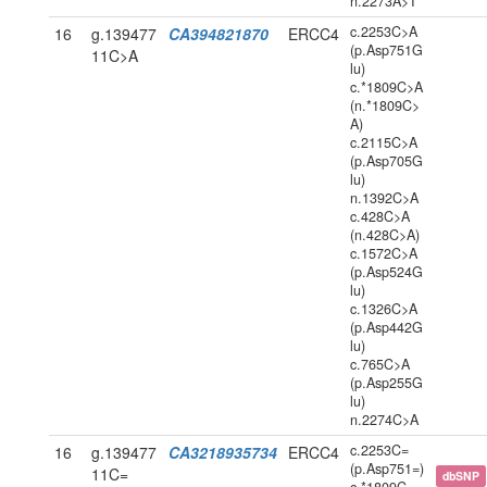
n.2273A>T
c.2253C>A
16
g.139477
CA394821870
ERCC4
(p.Asp751G
11C>A
lu)
c.*1809C>A
(n.*1809C>
A)
c.2115C>A
(p.Asp705G
lu)
n.1392C>A
c.428C>A
(n.428C>A)
c.1572C>A
(p.Asp524G
lu)
c.1326C>A
(p.Asp442G
lu)
c.765C>A
(p.Asp255G
lu)
n.2274C>A
c.2253C=
16
g.139477
CA3218935734
ERCC4
(p.Asp751=)
11C=
dbSNP