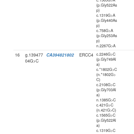
c.1565G>A
(p.Gly522As
p)
c.1319G>A
(p.Gly440As
p)
c.758G>A
(p.Gly253As
p)
n.2267G>A
c.2246G>C
16
g.139477
CA394821802
ERCC4
(p.Gly749Al
04G>C
a)
c.*1802G>C
(n.*1802G>
C)
c.2108G>C
(p.Gly703Al
a)
n.1385G>C
c.421G>C
(n.421G>C)
c.1565G>C
(p.Gly522Al
a)
c.1319G>C