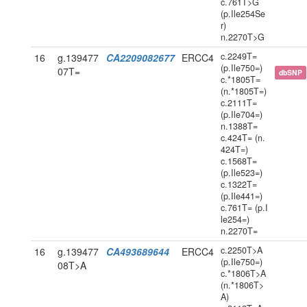
c.761T>G
(p.Ile254Se
r)
n.2270T>G
c.2249T=
16
g.139477
CA2209082677
ERCC4
(p.Ile750=)
07T=
dbSNP
c.*1805T=
(n.*1805T=)
c.2111T=
(p.Ile704=)
n.1388T=
c.424T= (n.
424T=)
c.1568T=
(p.Ile523=)
c.1322T=
(p.Ile441=)
c.761T= (p.I
le254=)
n.2270T=
c.2250T>A
16
g.139477
CA493689644
ERCC4
(p.Ile750=)
08T>A
c.*1806T>A
(n.*1806T>
A)