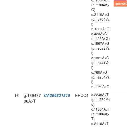
c.*1804A>G
gnomAD
(n.*1804A>
G)
c.2110A>G
(p.Ile704Va
l)
n.1387A>G
c.423A>G
(n.423A>G)
c.1567A>G
(p.Ile523Va
l)
c.1321A>G
(p.Ile441Va
l)
c.760A>G
(p.Ile254Va
l)
n.2269A>G
c.2248A>T
16
g.139477
CA394821815
ERCC4
(p.Ile750Ph
06A>T
e)
c.*1804A>T
(n.*1804A>
T)
c.2110A>T