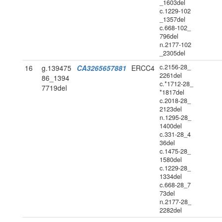
_1603del
c.1229-102
_1357del
c.668-102_
796del
n.2177-102
_2305del
c.2156-28_
16
g.139475
CA3265657881
ERCC4
2261del
86_1394
c.*1712-28_
7719del
*1817del
c.2018-28_
2123del
n.1295-28_
1400del
c.331-28_4
36del
c.1475-28_
1580del
c.1229-28_
1334del
c.668-28_7
73del
n.2177-28_
2282del