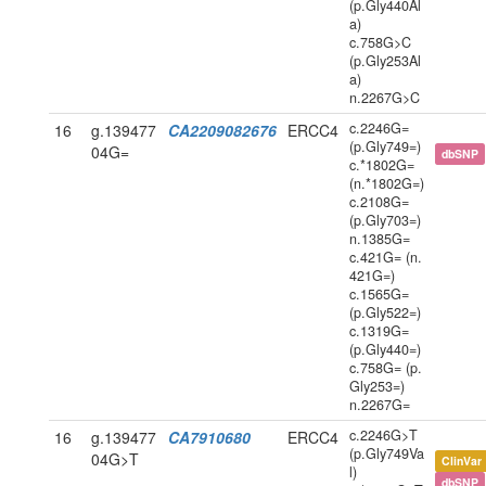
(p.Gly440Al
a)
c.758G>C
(p.Gly253Al
a)
n.2267G>C
c.2246G=
16
g.139477
CA2209082676
ERCC4
(p.Gly749=)
04G=
dbSNP
c.*1802G=
(n.*1802G=)
c.2108G=
(p.Gly703=)
n.1385G=
c.421G= (n.
421G=)
c.1565G=
(p.Gly522=)
c.1319G=
(p.Gly440=)
c.758G= (p.
Gly253=)
n.2267G=
c.2246G>T
16
g.139477
CA7910680
ERCC4
(p.Gly749Va
04G>T
ClinVar
l)
dbSNP