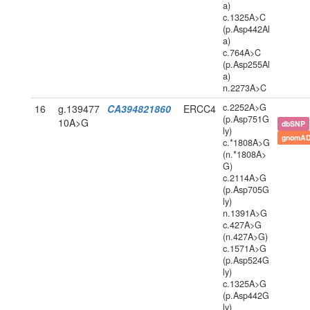
a)
c.1325A>C
(p.Asp442Al
a)
c.764A>C
(p.Asp255Al
a)
n.2273A>C
c.2252A>G
16
g.139477
CA394821860
ERCC4
(p.Asp751G
10A>G
dbSNP
ly)
gnomAD
c.*1808A>G
(n.*1808A>
G)
c.2114A>G
(p.Asp705G
ly)
n.1391A>G
c.427A>G
(n.427A>G)
c.1571A>G
(p.Asp524G
ly)
c.1325A>G
(p.Asp442G
ly)