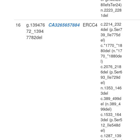
8IlefsTer24)
n.2223_228
1del
c.2214_232
16
g.139476
CA3265657884
ERCC4
4del (p.Ser7
72_1394
39_Ile775d
7782del
el)
c.*1770_*18
80del (n.*17
70_*1880de
l)
c.2076_218
6del (p.Ser6
93_Ile729d
el)
n.1353_146
3del
c.389_499d
el (n.389_4
99del)
c.1533_164
3del (p.Ser5
12_Ile548d
el)
c.1287_139