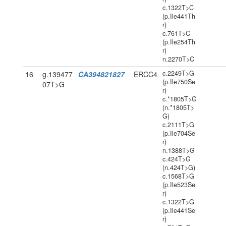
c.1322T>C
(p.Ile441Th
r)
c.761T>C
(p.Ile254Th
r)
n.2270T>C
c.2249T>G
16
g.139477
CA394821827
ERCC4
(p.Ile750Se
07T>G
r)
c.*1805T>G
(n.*1805T>
G)
c.2111T>G
(p.Ile704Se
r)
n.1388T>G
c.424T>G
(n.424T>G)
c.1568T>G
(p.Ile523Se
r)
c.1322T>G
(p.Ile441Se
r)