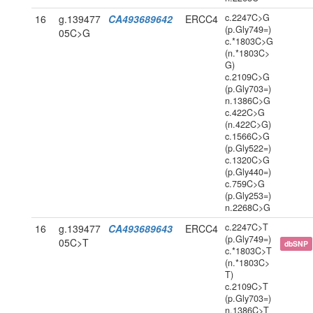
c.2247C>G
16
g.139477
CA493689642
ERCC4
(p.Gly749=)
05C>G
c.*1803C>G
(n.*1803C>
G)
c.2109C>G
(p.Gly703=)
n.1386C>G
c.422C>G
(n.422C>G)
c.1566C>G
(p.Gly522=)
c.1320C>G
(p.Gly440=)
c.759C>G
(p.Gly253=)
n.2268C>G
c.2247C>T
16
g.139477
CA493689643
ERCC4
(p.Gly749=)
05C>T
dbSNP
c.*1803C>T
(n.*1803C>
T)
c.2109C>T
(p.Gly703=)
n.1386C>T