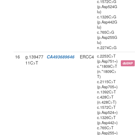
c.1572C>G
(p.Asp524G
lu)
c.1326C>G
(p.Asp442G
lu)
c.765C>G
(p.Asp255G
lu)
n.2274C>G
c.2253C>T
16
g.139477
CA493689646
ERCC4
(p.Asp751=)
11C>T
dbSNP
c.*1809C>T
(n.*1809C>
T)
c.2115C>T
(p.Asp705=)
n.1392C>T
c.428C>T
(n.428C>T)
c.1572C>T
(p.Asp524=)
c.1326C>T
(p.Asp442=)
c.765C>T
(p.Asp255=)