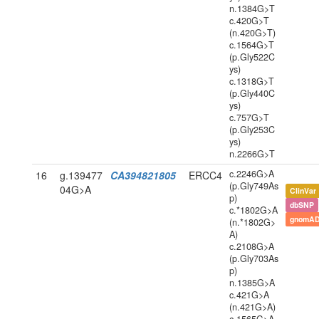
n.1384G>T
c.420G>T
(n.420G>T)
c.1564G>T
(p.Gly522C
ys)
c.1318G>T
(p.Gly440C
ys)
c.757G>T
(p.Gly253C
ys)
n.2266G>T
c.2246G>A
16
g.139477
CA394821805
ERCC4
(p.Gly749As
04G>A
ClinVar
p)
dbSNP
c.*1802G>A
gnomAD
(n.*1802G>
A)
c.2108G>A
(p.Gly703As
p)
n.1385G>A
c.421G>A
(n.421G>A)