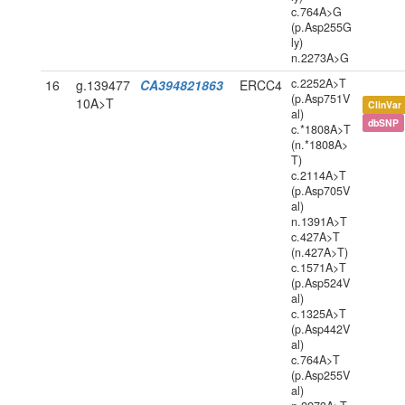
c.764A>G
(p.Asp255G
ly)
n.2273A>G
c.2252A>T
16
g.139477
CA394821863
ERCC4
(p.Asp751V
10A>T
ClinVar
al)
dbSNP
c.*1808A>T
(n.*1808A>
T)
c.2114A>T
(p.Asp705V
al)
n.1391A>T
c.427A>T
(n.427A>T)
c.1571A>T
(p.Asp524V
al)
c.1325A>T
(p.Asp442V
al)
c.764A>T
(p.Asp255V
al)