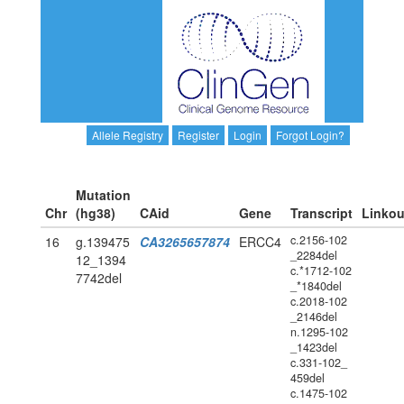
Allele Registry
Register
Login
Forgot Login?
Mutation
Chr
(hg38)
CAid
Gene
Transcript
Linkou
c.2156-102
16
g.139475
CA3265657874
ERCC4
_2284del
12_1394
c.*1712-102
7742del
_*1840del
c.2018-102
_2146del
n.1295-102
_1423del
c.331-102_
459del
c.1475-102