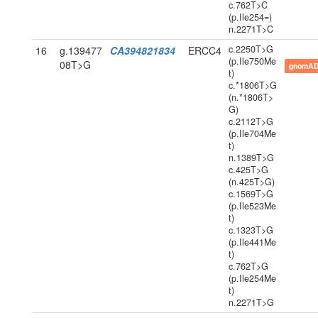
c.762T>C
(p.Ile254=)
n.2271T>C
c.2250T>G
16
g.139477
CA394821834
ERCC4
(p.Ile750Me
08T>G
gnomAD
t)
c.*1806T>G
(n.*1806T>
G)
c.2112T>G
(p.Ile704Me
t)
n.1389T>G
c.425T>G
(n.425T>G)
c.1569T>G
(p.Ile523Me
t)
c.1323T>G
(p.Ile441Me
t)
c.762T>G
(p.Ile254Me
t)
n.2271T>G