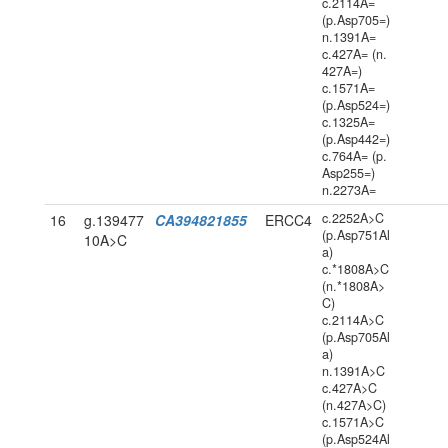
c.2114A=
(p.Asp705=)
n.1391A=
c.427A= (n.
427A=)
c.1571A=
(p.Asp524=)
c.1325A=
(p.Asp442=)
c.764A= (p.
Asp255=)
n.2273A=
c.2252A>C
16
g.139477
CA394821855
ERCC4
(p.Asp751Al
10A>C
a)
c.*1808A>C
(n.*1808A>
C)
c.2114A>C
(p.Asp705Al
a)
n.1391A>C
c.427A>C
(n.427A>C)
c.1571A>C
(p.Asp524Al