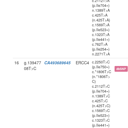
c.2112T>A
(p.Ile704=)
n.1389T>A
c.425T>A
(n.425T>A)
c.1569T>A
(p.Ile523=)
c.1323T>A
(p.Ile441=)
c.762T>A
(p.Ile254=)
n.2271T>A
c.2250T>C
16
g.139477
CA493689645
ERCC4
(p.Ile750=)
08T>C
dbSNP
c.*1806T>C
(n.*1806T>
C)
c.2112T>C
(p.Ile704=)
n.1389T>C
c.425T>C
(n.425T>C)
c.1569T>C
(p.Ile523=)
c.1323T>C
(p.Ile441=)