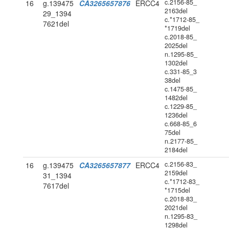
c.2156-85_
16
g.139475
CA3265657876
ERCC4
2163del
29_1394
c.*1712-85_
7621del
*1719del
c.2018-85_
2025del
n.1295-85_
1302del
c.331-85_3
38del
c.1475-85_
1482del
c.1229-85_
1236del
c.668-85_6
75del
n.2177-85_
2184del
c.2156-83_
16
g.139475
CA3265657877
ERCC4
2159del
31_1394
c.*1712-83_
7617del
*1715del
c.2018-83_
2021del
n.1295-83_
1298del