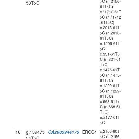
>C (n.2156-
53T>C
61T>C)
c.*1712-61T
>C (n.*1712
-61T>C)
c.2018-61T
>C (n.2018-
61T>C)
n.1295-61T
>C
c.331-61T>
C (n.331-61
T>C)
c.1475-61T
>C (n.1475-
61T>C)
c.1229-61T
>C (n.1229-
61T>C)
c.668-61T>
C (n.668-61
T>C)
n.2177-61T
>C
c.2156-60T
16
g.139475
CA2805944175
ERCC4
>C (n.2156-
54T>C