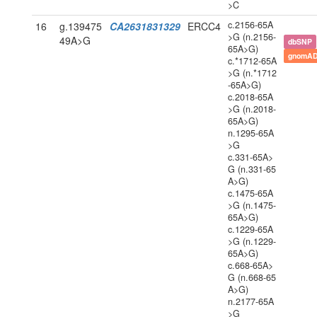
>C
c.2156-65A
16
g.139475
CA2631831329
ERCC4
>G (n.2156-
49A>G
dbSNP
65A>G)
gnomAD
c.*1712-65A
>G (n.*1712
-65A>G)
c.2018-65A
>G (n.2018-
65A>G)
n.1295-65A
>G
c.331-65A>
G (n.331-65
A>G)
c.1475-65A
>G (n.1475-
65A>G)
c.1229-65A
>G (n.1229-
65A>G)
c.668-65A>
G (n.668-65
A>G)
n.2177-65A
>G