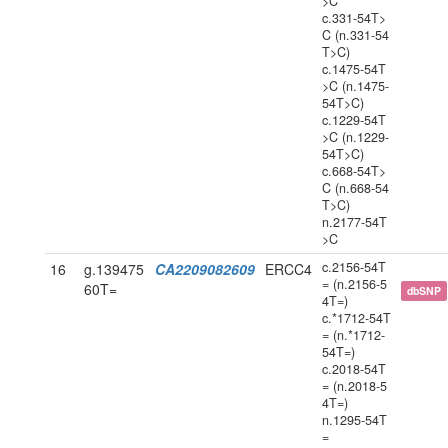
>C
c.331-54T>
C (n.331-54
T>C)
c.1475-54T
>C (n.1475-
54T>C)
c.1229-54T
>C (n.1229-
54T>C)
c.668-54T>
C (n.668-54
T>C)
n.2177-54T
>C
c.2156-54T
16
g.139475
CA2209082609
ERCC4
= (n.2156-5
60T=
dbSNP
4T=)
c.*1712-54T
= (n.*1712-
54T=)
c.2018-54T
= (n.2018-5
4T=)
n.1295-54T
=