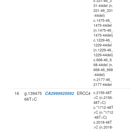
c.331-46_3
31-44del (n.
331-46_331
-44del)
c.1475-46_
1475-44del
(n.1475-46_
1475-44del)
c.1229-46_
1229-44del
(n.1229-46_
1229-44del)
c.668-46_6
68-44del (n.
668-46_668
-44del)
n.2177-46_
2177-44del
c.2156-48T
16
g.139475
CA2999925092
ERCC4
>C (n.2156-
66T>C
48T>C)
c.*1712-48T
>C (n.*1712
-48T>C)
c.2018-48T
>C (n.2018-