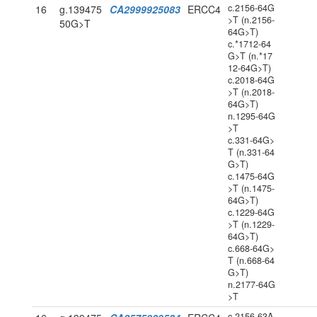
c.2156-64G
16
g.139475
CA2999925083
ERCC4
>T (n.2156-
50G>T
64G>T)
c.*1712-64
G>T (n.*17
12-64G>T)
c.2018-64G
>T (n.2018-
64G>T)
n.1295-64G
>T
c.331-64G>
T (n.331-64
G>T)
c.1475-64G
>T (n.1475-
64G>T)
c.1229-64G
>T (n.1229-
64G>T)
c.668-64G>
T (n.668-64
G>T)
n.2177-64G
>T
c.2156-63A