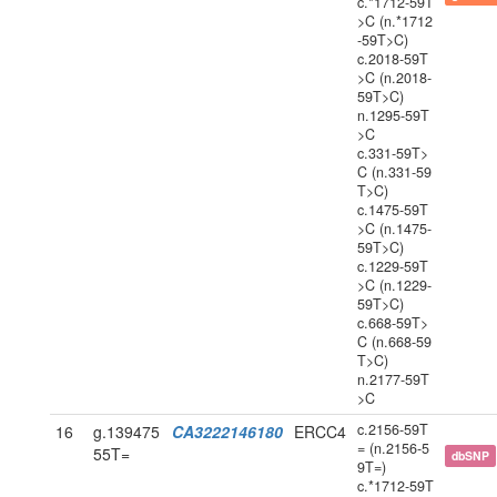
c.*1712-59T
>C (n.*1712
-59T>C)
c.2018-59T
>C (n.2018-
59T>C)
n.1295-59T
>C
c.331-59T>
C (n.331-59
T>C)
c.1475-59T
>C (n.1475-
59T>C)
c.1229-59T
>C (n.1229-
59T>C)
c.668-59T>
C (n.668-59
T>C)
n.2177-59T
>C
c.2156-59T
16
g.139475
CA3222146180
ERCC4
= (n.2156-5
55T=
dbSNP
9T=)
c.*1712-59T