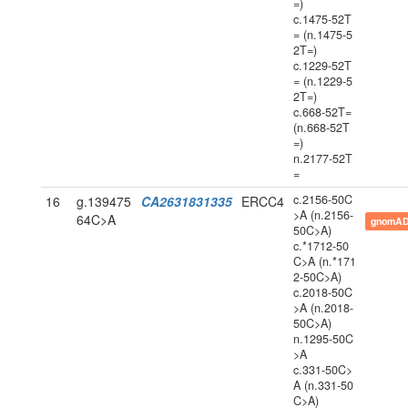
=)
c.1475-52T
= (n.1475-5
2T=)
c.1229-52T
= (n.1229-5
2T=)
c.668-52T=
(n.668-52T
=)
n.2177-52T
=
c.2156-50C
16
g.139475
CA2631831335
ERCC4
>A (n.2156-
64C>A
gnomAD
50C>A)
c.*1712-50
C>A (n.*171
2-50C>A)
c.2018-50C
>A (n.2018-
50C>A)
n.1295-50C
>A
c.331-50C>
A (n.331-50
C>A)