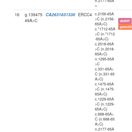
n.2177-65A
=
c.2156-65A
16
g.139475
CA2631831330
ERCC4
>C (n.2156-
49A>C
dbSNP
65A>C)
gnomAD
c.*1712-65A
>C (n.*1712
-65A>C)
c.2018-65A
>C (n.2018-
65A>C)
n.1295-65A
>C
c.331-65A>
C (n.331-65
A>C)
c.1475-65A
>C (n.1475-
65A>C)
c.1229-65A
>C (n.1229-
65A>C)
c.668-65A>
C (n.668-65
A>C)
n.2177-65A