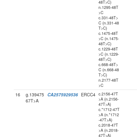
48T>C)
n.1295-48T
>C
c.331-48T>
C (n.331-48
T>C)
c.1475-48T
>C (n.1475-
48T>C)
c.1229-48T
>C (n.1229-
48T>C)
c.668-48T>
C (n.668-48
T>C)
n.2177-48T
>C
c.2156-47T
16
g.139475
CA2575929536
ERCC4
>A (n.2156-
67T>A
47T>A)
c.*1712-47T
>A (n.*1712
-47T>A)
c.2018-47T
>A (n.2018-
47T>A)