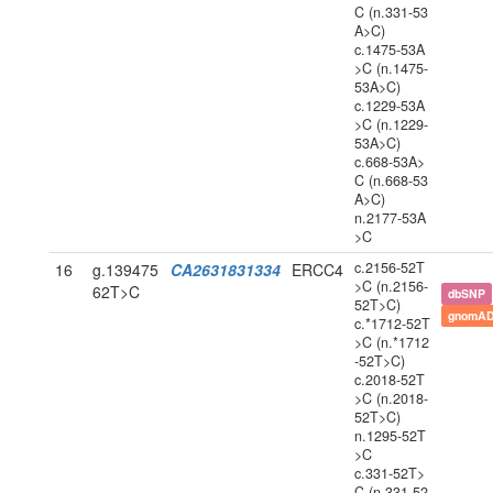
C (n.331-53
A>C)
c.1475-53A
>C (n.1475-
53A>C)
c.1229-53A
>C (n.1229-
53A>C)
c.668-53A>
C (n.668-53
A>C)
n.2177-53A
>C
c.2156-52T
16
g.139475
CA2631831334
ERCC4
>C (n.2156-
62T>C
dbSNP
52T>C)
gnomAD
c.*1712-52T
>C (n.*1712
-52T>C)
c.2018-52T
>C (n.2018-
52T>C)
n.1295-52T
>C
c.331-52T>
C (n.331-52