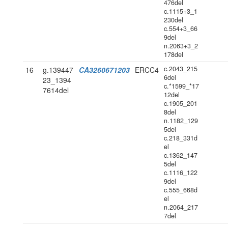
476del
c.1115+3_1
230del
c.554+3_66
9del
n.2063+3_2
178del
c.2043_215
16
g.139447
CA3260671203
ERCC4
6del
23_1394
c.*1599_*17
7614del
12del
c.1905_201
8del
n.1182_129
5del
c.218_331d
el
c.1362_147
5del
c.1116_122
9del
c.555_668d
el
n.2064_217
7del