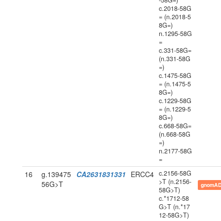
-58G=)
c.2018-58G
= (n.2018-5
8G=)
n.1295-58G
=
c.331-58G=
(n.331-58G
=)
c.1475-58G
= (n.1475-5
8G=)
c.1229-58G
= (n.1229-5
8G=)
c.668-58G=
(n.668-58G
=)
n.2177-58G
=
c.2156-58G
16
g.139475
CA2631831331
ERCC4
>T (n.2156-
56G>T
gnomAD
58G>T)
c.*1712-58
G>T (n.*17
12-58G>T)