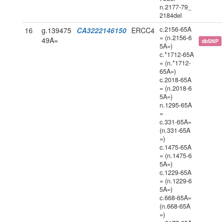
n.2177-79_
2184del
c.2156-65A
16
g.139475
CA3222146150
ERCC4
= (n.2156-6
49A=
dbSNP
5A=)
c.*1712-65A
= (n.*1712-
65A=)
c.2018-65A
= (n.2018-6
5A=)
n.1295-65A
=
c.331-65A=
(n.331-65A
=)
c.1475-65A
= (n.1475-6
5A=)
c.1229-65A
= (n.1229-6
5A=)
c.668-65A=
(n.668-65A
=)