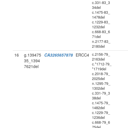
c.331-83_3
34del
c.1475-83_
1478del
c.1229-83_
1232del
c.668-83_6
71del
n.2177-83_
2180del
c.2156-79_
16
g.139475
CA3265657878
ERCC4
2163del
35_1394
c.*1712-79_
7621del
*1719del
c.2018-79_
2025del
n.1295-79_
1302del
c.331-79_3
38del
c.1475-79_
1482del
c.1229-79_
1236del
c.668-79_6
75del