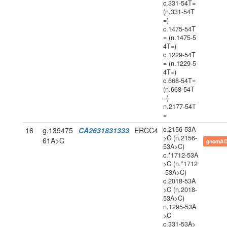
c.331-54T=
(n.331-54T
=)
c.1475-54T
= (n.1475-5
4T=)
c.1229-54T
= (n.1229-5
4T=)
c.668-54T=
(n.668-54T
=)
n.2177-54T
=
c.2156-53A
16
g.139475
CA2631831333
ERCC4
>C (n.2156-
61A>C
gnomAD
53A>C)
c.*1712-53A
>C (n.*1712
-53A>C)
c.2018-53A
>C (n.2018-
53A>C)
n.1295-53A
>C
c.331-53A>