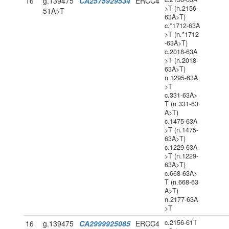
16
g.139475
CA2575929534
ERCC4
>T (n.2156-
51A>T
63A>T)
c.*1712-63A
>T (n.*1712
-63A>T)
c.2018-63A
>T (n.2018-
63A>T)
n.1295-63A
>T
c.331-63A>
T (n.331-63
A>T)
c.1475-63A
>T (n.1475-
63A>T)
c.1229-63A
>T (n.1229-
63A>T)
c.668-63A>
T (n.668-63
A>T)
n.2177-63A
>T
c.2156-61T
16
g.139475
CA2999925085
ERCC4