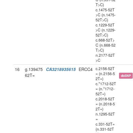
T>C)
c.1475-52T
>C (n.1475-
52T>C)
c.1229-52T
>C (n.1229-
52T>C)
c.668-52T>
C (n.668-52
T>C)
n.2177-52T
>C
c.2156-52T
16
g.139475
CA3218935615
ERCC4
= (n.2156-5
62T=
dbSNP
2T=)
c.*1712-52T
= (n.*1712-
52T=)
c.2018-52T
= (n.2018-5
2T=)
n.1295-52T
=
c.331-52T=
(n.331-52T