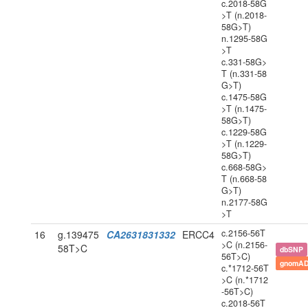
c.2018-58G
>T (n.2018-
58G>T)
n.1295-58G
>T
c.331-58G>
T (n.331-58
G>T)
c.1475-58G
>T (n.1475-
58G>T)
c.1229-58G
>T (n.1229-
58G>T)
c.668-58G>
T (n.668-58
G>T)
n.2177-58G
>T
c.2156-56T
16
g.139475
CA2631831332
ERCC4
>C (n.2156-
58T>C
dbSNP
56T>C)
gnomAD
c.*1712-56T
>C (n.*1712
-56T>C)
c.2018-56T