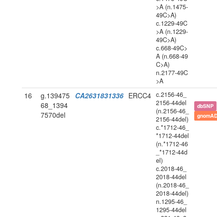
>A (n.1475-
49C>A)
c.1229-49C
>A (n.1229-
49C>A)
c.668-49C>
A (n.668-49
C>A)
n.2177-49C
>A
c.2156-46_
16
g.139475
CA2631831336
ERCC4
2156-44del
68_1394
dbSNP
(n.2156-46_
7570del
gnomAD
2156-44del)
c.*1712-46_
*1712-44del
(n.*1712-46
_*1712-44d
el)
c.2018-46_
2018-44del
(n.2018-46_
2018-44del)
n.1295-46_
1295-44del