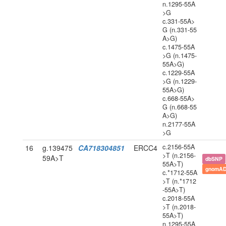
n.1295-55A
>G
c.331-55A>
G (n.331-55
A>G)
c.1475-55A
>G (n.1475-
55A>G)
c.1229-55A
>G (n.1229-
55A>G)
c.668-55A>
G (n.668-55
A>G)
n.2177-55A
>G
c.2156-55A
16
g.139475
CA718304851
ERCC4
>T (n.2156-
59A>T
dbSNP
55A>T)
gnomAD
c.*1712-55A
>T (n.*1712
-55A>T)
c.2018-55A
>T (n.2018-
55A>T)
n.1295-55A