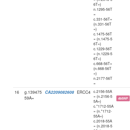
6T=)
n.1295-56T
=
c.331-56T=
(n.331-56T
=)
c.1475-56T
= (n.1475-5
6T=)
c.1229-56T
= (n.1229-5
6T=)
c.668-56T=
(n.668-56T
=)
n.2177-56T
=
c.2156-55A
16
g.139475
CA2209082608
ERCC4
= (n.2156-5
59A=
dbSNP
5A=)
c.*1712-55A
= (n.*1712-
55A=)
c.2018-55A
= (n.2018-5