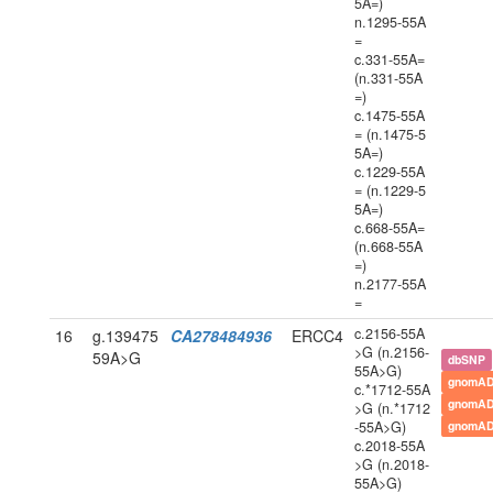
5A=)
n.1295-55A
=
c.331-55A=
(n.331-55A
=)
c.1475-55A
= (n.1475-5
5A=)
c.1229-55A
= (n.1229-5
5A=)
c.668-55A=
(n.668-55A
=)
n.2177-55A
=
c.2156-55A
16
g.139475
CA278484936
ERCC4
>G (n.2156-
59A>G
dbSNP
55A>G)
gnomAD
c.*1712-55A
gnomAD
>G (n.*1712
-55A>G)
gnomAD
c.2018-55A
>G (n.2018-
55A>G)