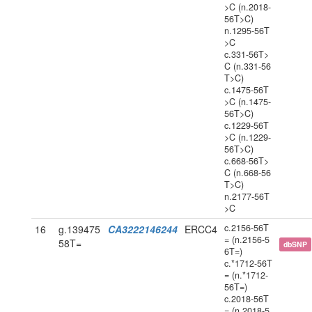
>C (n.2018-
56T>C)
n.1295-56T
>C
c.331-56T>
C (n.331-56
T>C)
c.1475-56T
>C (n.1475-
56T>C)
c.1229-56T
>C (n.1229-
56T>C)
c.668-56T>
C (n.668-56
T>C)
n.2177-56T
>C
c.2156-56T
16
g.139475
CA3222146244
ERCC4
= (n.2156-5
58T=
dbSNP
6T=)
c.*1712-56T
= (n.*1712-
56T=)
c.2018-56T
= (n.2018-5