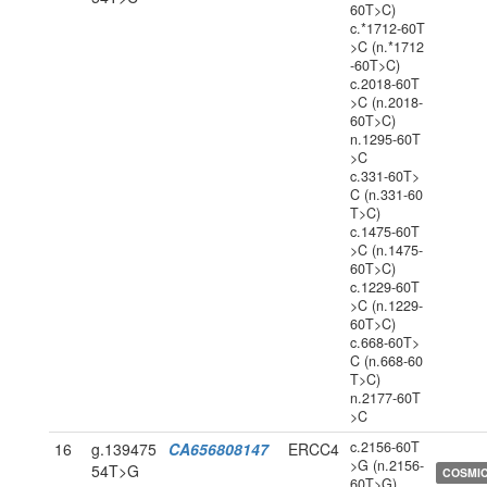
60T>C)
c.*1712-60T
>C (n.*1712
-60T>C)
c.2018-60T
>C (n.2018-
60T>C)
n.1295-60T
>C
c.331-60T>
C (n.331-60
T>C)
c.1475-60T
>C (n.1475-
60T>C)
c.1229-60T
>C (n.1229-
60T>C)
c.668-60T>
C (n.668-60
T>C)
n.2177-60T
>C
c.2156-60T
16
g.139475
CA656808147
ERCC4
>G (n.2156-
54T>G
COSMI
60T>G)