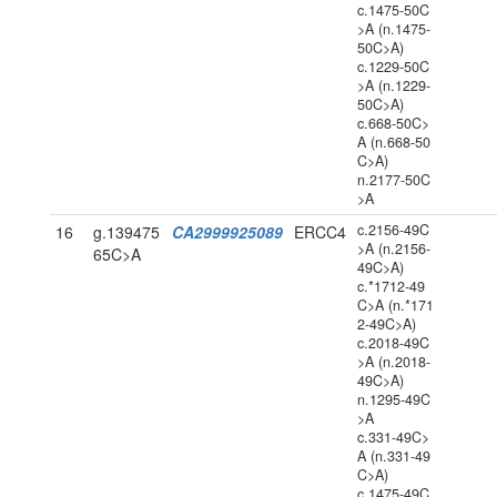
c.1475-50C
>A (n.1475-
50C>A)
c.1229-50C
>A (n.1229-
50C>A)
c.668-50C>
A (n.668-50
C>A)
n.2177-50C
>A
c.2156-49C
16
g.139475
CA2999925089
ERCC4
>A (n.2156-
65C>A
49C>A)
c.*1712-49
C>A (n.*171
2-49C>A)
c.2018-49C
>A (n.2018-
49C>A)
n.1295-49C
>A
c.331-49C>
A (n.331-49
C>A)
c.1475-49C