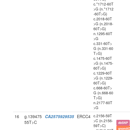
c.*1712-60T
>G (n.*1712
-60T>G)
c.2018-60T
>G (n.2018-
60T>G)
n.1295-60T
>G
c.331-60T>
G (n.331-60
T>G)
c.1475-60T
>G (n.1475-
60T>G)
c.1229-60T
>G (n.1229-
60T>G)
c.668-60T>
G (n.668-60
T>G)
n.2177-60T
>G
c.2156-59T
16
g.139475
CA2575929535
ERCC4
>C (n.2156-
55T>C
dbSNP
59T>C)
gnomAD