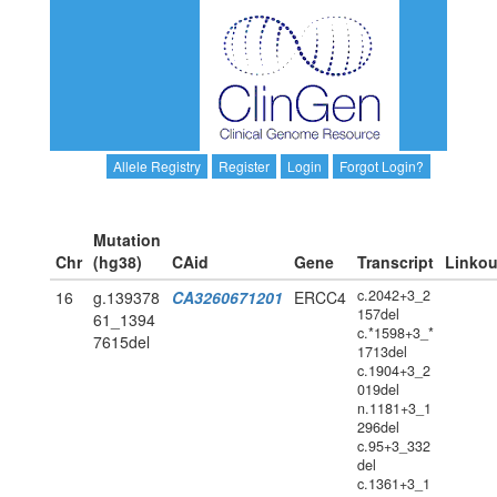
Allele Registry
Register
Login
Forgot Login?
Mutation
Chr
(hg38)
CAid
Gene
Transcript
Linkou
c.2042+3_2
16
g.139378
CA3260671201
ERCC4
157del
61_1394
c.*1598+3_*
7615del
1713del
c.1904+3_2
019del
n.1181+3_1
296del
c.95+3_332
del
c.1361+3_1