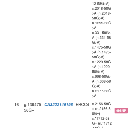
12-58G>A)
c.2018-58G
>A (n.2018-
58G>A)
n.1295-58G
>A
c.331-58G>
A (n.331-58
G>A)
c.1475-58G
>A (n.1475-
58G>A)
c.1229-58G
>A (n.1229-
58G>A)
c.668-58G>
A (n.668-58
G>A)
n.2177-58G
>A
c.2156-58G
16
g.139475
CA3222146198
ERCC4
= (n.2156-5
56G=
dbSNP
8G=)
c.*1712-58
G= (n.*1712