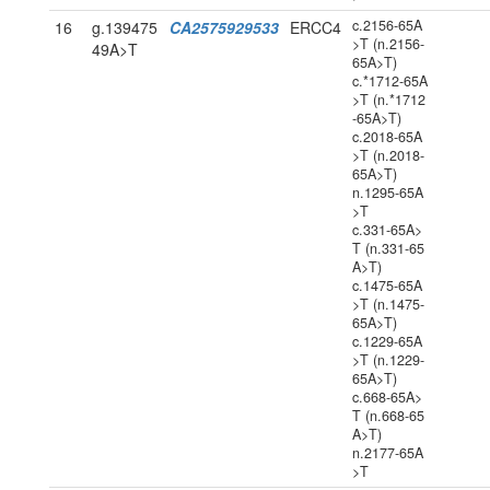
c.2156-65A
16
g.139475
CA2575929533
ERCC4
>T (n.2156-
49A>T
65A>T)
c.*1712-65A
>T (n.*1712
-65A>T)
c.2018-65A
>T (n.2018-
65A>T)
n.1295-65A
>T
c.331-65A>
T (n.331-65
A>T)
c.1475-65A
>T (n.1475-
65A>T)
c.1229-65A
>T (n.1229-
65A>T)
c.668-65A>
T (n.668-65
A>T)
n.2177-65A
>T