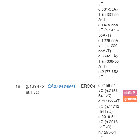
>T
c.331-55A>
T (n.331-55
A>T)
c.1475-55A
>T (n.1475-
55A>T)
c.1229-55A
>T (n.1229-
55A>T)
c.668-55A>
T (n.668-55
A>T)
n.2177-55A
>T
c.2156-54T
16
g.139475
CA278484941
ERCC4
>C (n.2156-
60T>C
dbSNP
54T>C)
gnomAD
c.*1712-54T
>C (n.*1712
-54T>C)
c.2018-54T
>C (n.2018-
54T>C)
n.1295-54T