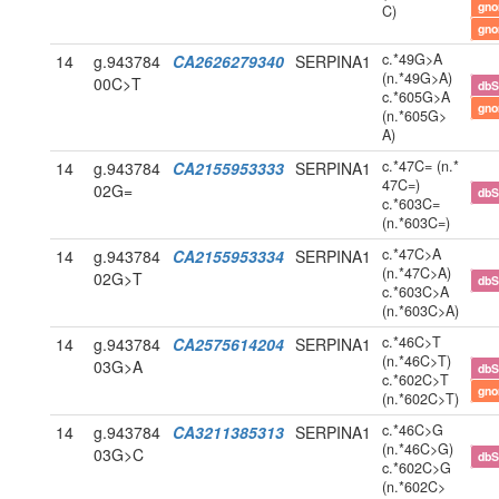
gn
C)
gn
c.*49G>A
14
g.943784
CA2626279340
SERPINA1
(n.*49G>A)
00C>T
db
c.*605G>A
gn
(n.*605G>
A)
c.*47C= (n.*
14
g.943784
CA2155953333
SERPINA1
47C=)
02G=
db
c.*603C=
(n.*603C=)
c.*47C>A
14
g.943784
CA2155953334
SERPINA1
(n.*47C>A)
02G>T
db
c.*603C>A
(n.*603C>A)
c.*46C>T
14
g.943784
CA2575614204
SERPINA1
(n.*46C>T)
03G>A
db
c.*602C>T
gn
(n.*602C>T)
c.*46C>G
14
g.943784
CA3211385313
SERPINA1
(n.*46C>G)
03G>C
db
c.*602C>G
(n.*602C>