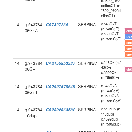
c.*599_*600
delinsCT (n.
*599_*600d
elinsCT)
c.*43C>T
14
g.943784
CA7327234
SERPINA1
(n.*43C>T)
06G>A
db
c.*599C>T
Ex
(n.*599C>T)
gn
gn
gn
c.*43C= (n.*
14
g.943784
CA2155953337
SERPINA1
43C=)
06G=
db
c.*599C=
(n.*599C=)
c.*43C>A
14
g.943784
CA2997578549
SERPINA1
(n.*43C>A)
06G>T
c.*599C>A
(n.*599C>A)
c.*43dup (n.
14
g.943784
CA2802663582
SERPINA1
*43dup)
10dup
c.*599dup
(n.*599dup)