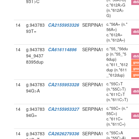
93T>C
db
c.*612A>G
(n.*612A>
G)
c.*56A= (n.*
14
g.943783
CA2155953326
SERPINA1
56A=)
93T=
db
c.*612A=
(n.*612A=)
c.*55_*56du
14
g.943783
CA616114896
SERPINA1
p (n.*55_*5
94_9437
db
6dup)
8395dup
gn
c.*611_*612
gn
dup (n.*611
_*612dup)
gn
c.*55C>T
14
g.943783
CA2155953328
SERPINA1
(n.*55C>T)
94G>A
db
c.*611C>T
(n.*611C>T)
c.*55C= (n.*
14
g.943783
CA2155953327
SERPINA1
55C=)
94G=
db
c.*611C=
(n.*611C=)
c.*55C>A
14
g.943783
CA2626279336
SERPINA1
(n.*55C>A)