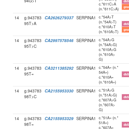
94G>T
db
c.*611C>A
gn
(n.*611C>A)
c.*54A>T
14
g.943783
CA2626279337
SERPINA1
(n.*54A>T)
95T>A
db
c.*610A>T
gn
(n.*610A>T)
c.*54A>G
14
g.943783
CA2997578546
SERPINA1
(n.*54A>G)
95T>C
c.*610A>G
(n.*610A>
G)
c.*54A= (n.*
14
g.943783
CA3211385292
SERPINA1
54A=)
95T=
db
c.*610A=
(n.*610A=)
c.*51A>G
14
g.943783
CA2155953330
SERPINA1
(n.*51A>G)
98T>C
db
c.*607A>G
(n.*607A>
G)
c.*51A= (n.*
14
g.943783
CA2155953329
SERPINA1
51A=)
98T=
db
c.*607A=