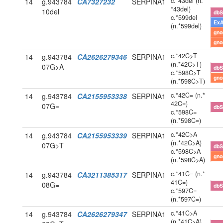
c.*43del (n.
14
g.943784
CA7327232
SERPINA1
*43del)
10del
db
c.*599del
Ex
(n.*599del)
gn
gn
c.*42C>T
14
g.943784
CA2626279346
SERPINA1
(n.*42C>T)
07G>A
db
c.*598C>T
gn
(n.*598C>T)
c.*42C= (n.*
14
g.943784
CA2155953338
SERPINA1
42C=)
07G=
db
c.*598C=
(n.*598C=)
c.*42C>A
14
g.943784
CA2155953339
SERPINA1
(n.*42C>A)
07G>T
db
c.*598C>A
gn
(n.*598C>A)
c.*41C= (n.*
14
g.943784
CA3211385317
SERPINA1
41C=)
08G=
db
c.*597C=
(n.*597C=)
c.*41C>A
14
g.943784
CA2626279347
SERPINA1
(n.*41C>A)