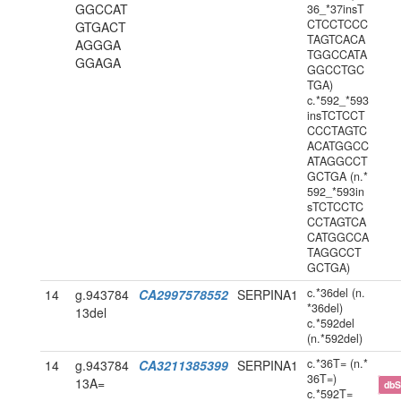
GGCCAT
36_*37insT
CTCCTCCC
GTGACT
TAGTCACA
AGGGA
TGGCCATA
GGAGA
GGCCTGC
TGA)
c.*592_*593
insTCTCCT
CCCTAGTC
ACATGGCC
ATAGGCCT
GCTGA (n.*
592_*593in
sTCTCCTC
CCTAGTCA
CATGGCCA
TAGGCCT
GCTGA)
c.*36del (n.
14
g.943784
CA2997578552
SERPINA1
*36del)
13del
c.*592del
(n.*592del)
c.*36T= (n.*
14
g.943784
CA3211385399
SERPINA1
36T=)
13A=
db
c.*592T=