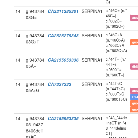
G)
c.*46C= (n.*
14
g.943784
CA3211385301
SERPINA1
46C=)
03G=
db
c.*602C=
(n.*602C=)
c.*46C>A
14
g.943784
CA2626279343
SERPINA1
(n.*46C>A)
03G>T
gn
c.*602C>A
(n.*602C>A)
c.*44T= (n.*
14
g.943784
CA2155953336
SERPINA1
44T=)
05A=
db
c.*600T=
(n.*600T=)
c.*44T>C
14
g.943784
CA7327233
SERPINA1
(n.*44T>C)
05A>G
db
c.*600T>C
Ex
(n.*600T>C)
gn
gn
c.*43_*44de
14
g.943784
CA2155953335
SERPINA1
linsCT (n.*4
05_9437
3_*44delins
8406deli
CT)
nsAG