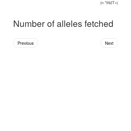
(n.*592T=)
Number of alleles fetched
Previous
Next
Powered By Genboree