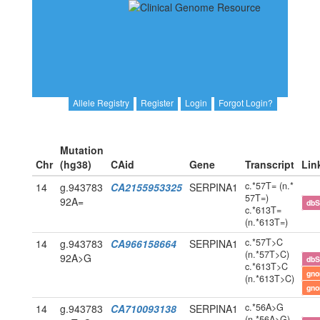
Allele Registry
Register
Login
Forgot Login?
Mutation
Chr
(hg38)
CAid
Gene
Transcript
Lin
c.*57T= (n.*
14
g.943783
CA2155953325
SERPINA1
57T=)
92A=
db
c.*613T=
(n.*613T=)
c.*57T>C
14
g.943783
CA966158664
SERPINA1
(n.*57T>C)
92A>G
db
c.*613T>C
gn
(n.*613T>C)
gn
c.*56A>G
14
g.943783
CA710093138
SERPINA1
(n.*56A>G)