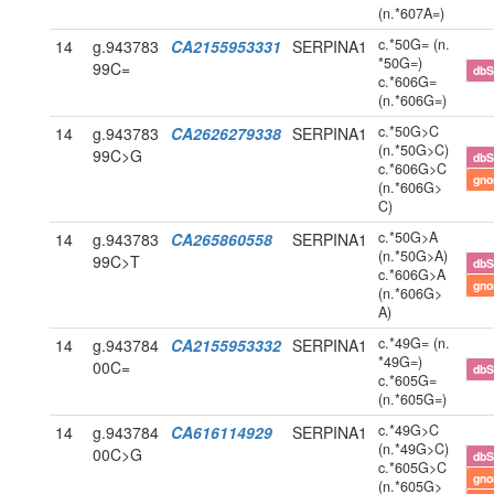
(n.*607A=)
c.*50G= (n.
14
g.943783
CA2155953331
SERPINA1
*50G=)
99C=
db
c.*606G=
(n.*606G=)
c.*50G>C
14
g.943783
CA2626279338
SERPINA1
(n.*50G>C)
99C>G
db
c.*606G>C
gn
(n.*606G>
C)
c.*50G>A
14
g.943783
CA265860558
SERPINA1
(n.*50G>A)
99C>T
db
c.*606G>A
gn
(n.*606G>
A)
c.*49G= (n.
14
g.943784
CA2155953332
SERPINA1
*49G=)
00C=
db
c.*605G=
(n.*605G=)
c.*49G>C
14
g.943784
CA616114929
SERPINA1
(n.*49G>C)
00C>G
db
c.*605G>C
gn
(n.*605G>