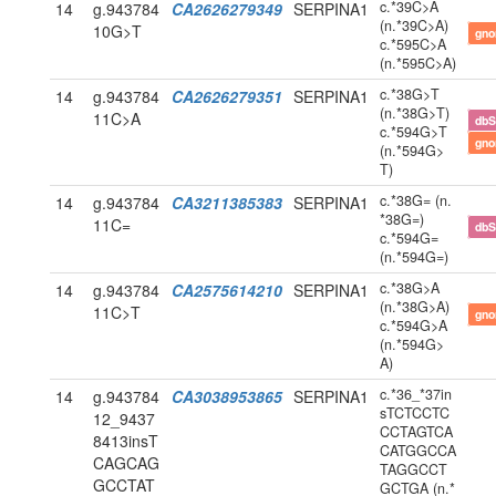
c.*39C>A
14
g.943784
CA2626279349
SERPINA1
(n.*39C>A)
10G>T
gn
c.*595C>A
(n.*595C>A)
c.*38G>T
14
g.943784
CA2626279351
SERPINA1
(n.*38G>T)
11C>A
db
c.*594G>T
gn
(n.*594G>
T)
c.*38G= (n.
14
g.943784
CA3211385383
SERPINA1
*38G=)
11C=
db
c.*594G=
(n.*594G=)
c.*38G>A
14
g.943784
CA2575614210
SERPINA1
(n.*38G>A)
11C>T
gn
c.*594G>A
(n.*594G>
A)
c.*36_*37in
14
g.943784
CA3038953865
SERPINA1
sTCTCCTC
12_9437
CCTAGTCA
8413insT
CATGGCCA
CAGCAG
TAGGCCT
GCCTAT
GCTGA (n.*