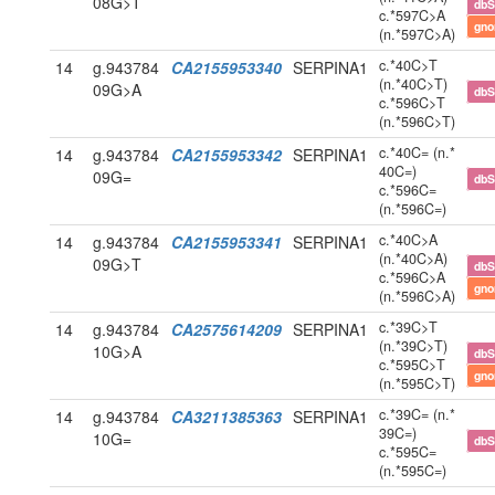
08G>T
db
c.*597C>A
gn
(n.*597C>A)
c.*40C>T
14
g.943784
CA2155953340
SERPINA1
(n.*40C>T)
09G>A
db
c.*596C>T
(n.*596C>T)
c.*40C= (n.*
14
g.943784
CA2155953342
SERPINA1
40C=)
09G=
db
c.*596C=
(n.*596C=)
c.*40C>A
14
g.943784
CA2155953341
SERPINA1
(n.*40C>A)
09G>T
db
c.*596C>A
gn
(n.*596C>A)
c.*39C>T
14
g.943784
CA2575614209
SERPINA1
(n.*39C>T)
10G>A
db
c.*595C>T
gn
(n.*595C>T)
c.*39C= (n.*
14
g.943784
CA3211385363
SERPINA1
39C=)
10G=
db
c.*595C=
(n.*595C=)