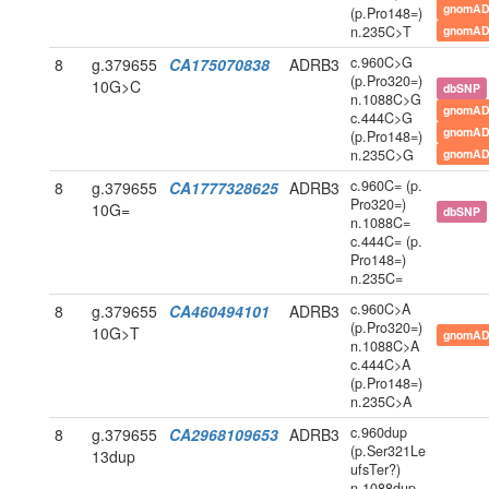
gnomAD
(p.Pro148=)
n.235C>T
gnomAD
c.960C>G
8
g.379655
CA175070838
ADRB3
(p.Pro320=)
10G>C
dbSNP
n.1088C>G
gnomAD
c.444C>G
gnomAD
(p.Pro148=)
n.235C>G
gnomAD
c.960C= (p.
8
g.379655
CA1777328625
ADRB3
Pro320=)
10G=
dbSNP
n.1088C=
c.444C= (p.
Pro148=)
n.235C=
c.960C>A
8
g.379655
CA460494101
ADRB3
(p.Pro320=)
10G>T
gnomAD
n.1088C>A
c.444C>A
(p.Pro148=)
n.235C>A
c.960dup
8
g.379655
CA2968109653
ADRB3
(p.Ser321Le
13dup
ufsTer?)
n.1088dup