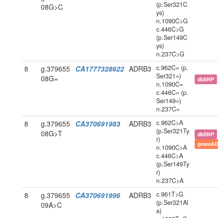
(p.Ser321C
08G>C
ys)
n.1090C>G
c.446C>G
(p.Ser149C
ys)
n.237C>G
c.962C= (p.
8
g.379655
CA1777328622
ADRB3
Ser321=)
08G=
dbSNP
n.1090C=
c.446C= (p.
Ser149=)
n.237C=
c.962C>A
8
g.379655
CA370691983
ADRB3
(p.Ser321Ty
08G>T
dbSNP
r)
gnomAD
n.1090C>A
c.446C>A
(p.Ser149Ty
r)
n.237C>A
c.961T>G
8
g.379655
CA370691996
ADRB3
(p.Ser321Al
09A>C
a)