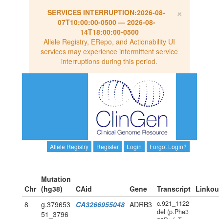
×
SERVICES INTERRUPTION:
2026-08-
07T10:00:00-0500
—
2026-08-
14T18:00:00-0500
Allele Registry, ERepo, and Actionability UI
services may experience intermittent service
interruptions during this period.
Allele Registry
Register
Login
Forgot Login?
Mutation
Chr
(hg38)
CAid
Gene
Transcript
Linkou
c.921_1122
8
g.379653
CA3266955048
ADRB3
del (p.Phe3
51_3796