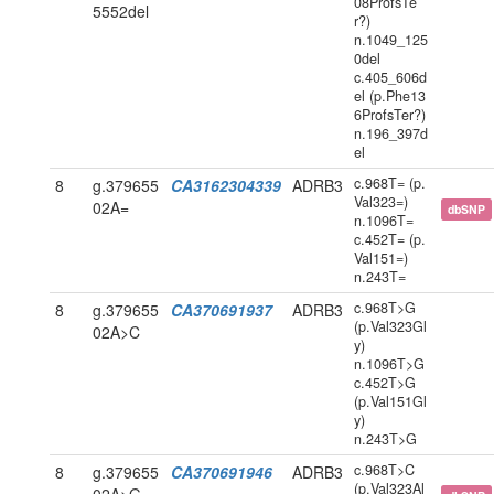
08ProfsTe
5552del
r?)
n.1049_125
0del
c.405_606d
el (p.Phe13
6ProfsTer?)
n.196_397d
el
c.968T= (p.
8
g.379655
CA3162304339
ADRB3
Val323=)
02A=
dbSNP
n.1096T=
c.452T= (p.
Val151=)
n.243T=
c.968T>G
8
g.379655
CA370691937
ADRB3
(p.Val323Gl
02A>C
y)
n.1096T>G
c.452T>G
(p.Val151Gl
y)
n.243T>G
c.968T>C
8
g.379655
CA370691946
ADRB3
(p.Val323Al