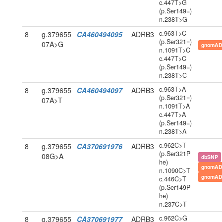
c.447T>G
(p.Ser149=)
n.238T>G
c.963T>C
8
g.379655
CA460494095
ADRB3
(p.Ser321=)
07A>G
gnomAD
n.1091T>C
c.447T>C
(p.Ser149=)
n.238T>C
c.963T>A
8
g.379655
CA460494097
ADRB3
(p.Ser321=)
07A>T
n.1091T>A
c.447T>A
(p.Ser149=)
n.238T>A
c.962C>T
8
g.379655
CA370691976
ADRB3
(p.Ser321P
08G>A
dbSNP
he)
gnomAD
n.1090C>T
gnomAD
c.446C>T
(p.Ser149P
he)
n.237C>T
c.962C>G
8
g.379655
CA370691977
ADRB3