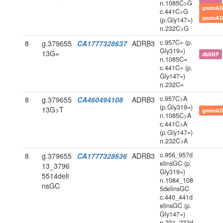
n.1085C>G
gnomAD
c.441C>G
gnomAD
(p.Gly147=)
n.232C>G
c.957C= (p.
8
g.379655
CA1777328637
ADRB3
Gly319=)
13G=
dbSNP
n.1085C=
c.441C= (p.
Gly147=)
n.232C=
c.957C>A
8
g.379655
CA460494108
ADRB3
(p.Gly319=)
13G>T
gnomAD
n.1085C>A
c.441C>A
(p.Gly147=)
n.232C>A
c.956_957d
8
g.379655
CA1777328636
ADRB3
elinsGC (p.
13_3796
Gly319=)
5514deli
n.1084_108
nsGC
5delinsGC
c.440_441d
elinsGC (p.
Gly147=)
n.231_232d