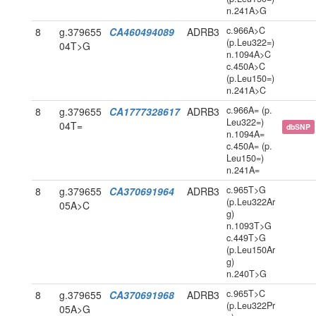
n.241A>G
c.966A>C
8
g.379655
CA460494089
ADRB3
(p.Leu322=)
04T>G
n.1094A>C
c.450A>C
(p.Leu150=)
n.241A>C
c.966A= (p.
8
g.379655
CA1777328617
ADRB3
Leu322=)
04T=
dbSNP
n.1094A=
c.450A= (p.
Leu150=)
n.241A=
c.965T>G
8
g.379655
CA370691964
ADRB3
(p.Leu322Ar
05A>C
g)
n.1093T>G
c.449T>G
(p.Leu150Ar
g)
n.240T>G
c.965T>C
8
g.379655
CA370691968
ADRB3
(p.Leu322Pr
05A>G