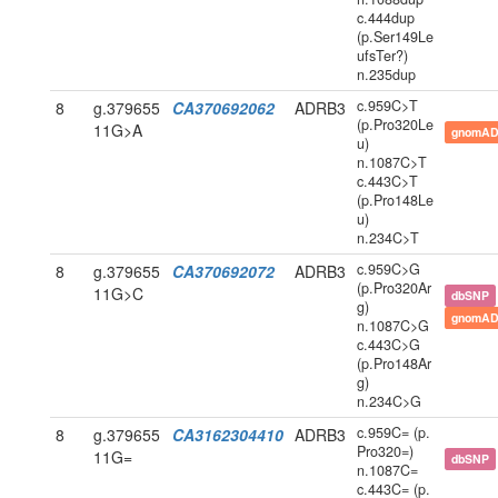
c.444dup
(p.Ser149Le
ufsTer?)
n.235dup
c.959C>T
8
g.379655
CA370692062
ADRB3
(p.Pro320Le
11G>A
gnomAD
u)
n.1087C>T
c.443C>T
(p.Pro148Le
u)
n.234C>T
c.959C>G
8
g.379655
CA370692072
ADRB3
(p.Pro320Ar
11G>C
dbSNP
g)
gnomAD
n.1087C>G
c.443C>G
(p.Pro148Ar
g)
n.234C>G
c.959C= (p.
8
g.379655
CA3162304410
ADRB3
Pro320=)
11G=
dbSNP
n.1087C=
c.443C= (p.