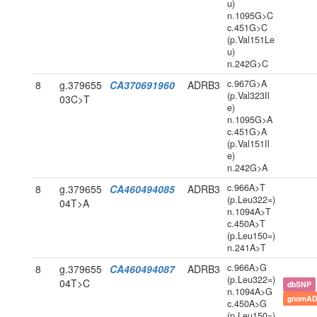
u)
n.1095G>C
c.451G>C
(p.Val151Le
u)
n.242G>C
c.967G>A
8
g.379655
CA370691960
ADRB3
(p.Val323Il
03C>T
e)
n.1095G>A
c.451G>A
(p.Val151Il
e)
n.242G>A
c.966A>T
8
g.379655
CA460494085
ADRB3
(p.Leu322=)
04T>A
n.1094A>T
c.450A>T
(p.Leu150=)
n.241A>T
c.966A>G
8
g.379655
CA460494087
ADRB3
(p.Leu322=)
04T>C
dbSNP
n.1094A>G
gnomAD
c.450A>G
(p.Leu150=)