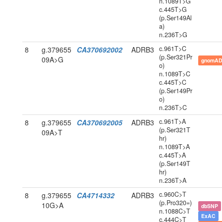
n.1089T>G
c.445T>G
(p.Ser149Al
a)
n.236T>G
c.961T>C
8
g.379655
CA370692002
ADRB3
(p.Ser321Pr
09A>G
gnomAD
o)
n.1089T>C
c.445T>C
(p.Ser149Pr
o)
n.236T>C
c.961T>A
8
g.379655
CA370692005
ADRB3
(p.Ser321T
09A>T
hr)
n.1089T>A
c.445T>A
(p.Ser149T
hr)
n.236T>A
c.960C>T
8
g.379655
CA4714332
ADRB3
(p.Pro320=)
10G>A
dbSNP
n.1088C>T
ExAC
c.444C>T