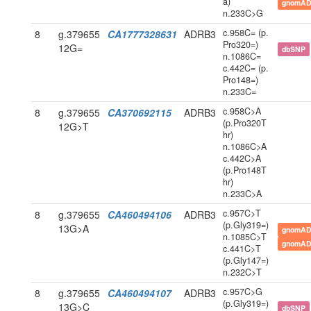
a)
gnomAD
n.233C>G
c.958C= (p.
8
g.379655
CA1777328631
ADRB3
Pro320=)
12G=
dbSNP
n.1086C=
c.442C= (p.
Pro148=)
n.233C=
c.958C>A
8
g.379655
CA370692115
ADRB3
(p.Pro320T
12G>T
hr)
n.1086C>A
c.442C>A
(p.Pro148T
hr)
n.233C>A
c.957C>T
8
g.379655
CA460494106
ADRB3
(p.Gly319=)
13G>A
gnomAD
n.1085C>T
gnomAD
c.441C>T
(p.Gly147=)
n.232C>T
c.957C>G
8
g.379655
CA460494107
ADRB3
(p.Gly319=)
13G>C
dbSNP