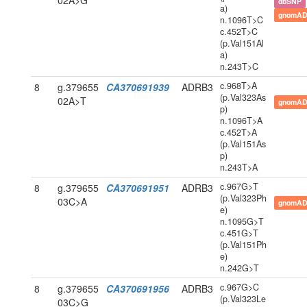
02A>G
dbSNP
a)
gnomAD
n.1096T>C
c.452T>C
(p.Val151Al
a)
n.243T>C
c.968T>A
8
g.379655
CA370691939
ADRB3
(p.Val323As
02A>T
gnomAD
p)
n.1096T>A
c.452T>A
(p.Val151As
p)
n.243T>A
c.967G>T
8
g.379655
CA370691951
ADRB3
(p.Val323Ph
03C>A
gnomAD
e)
n.1095G>T
c.451G>T
(p.Val151Ph
e)
n.242G>T
c.967G>C
8
g.379655
CA370691956
ADRB3
(p.Val323Le
03C>G