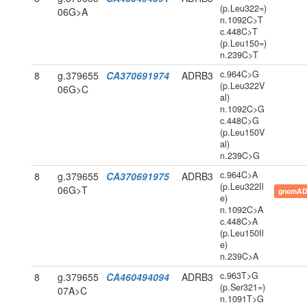
(p.Leu322=)
06G>A
n.1092C>T
c.448C>T
(p.Leu150=)
n.239C>T
c.964C>G
8
g.379655
CA370691974
ADRB3
(p.Leu322V
06G>C
al)
n.1092C>G
c.448C>G
(p.Leu150V
al)
n.239C>G
c.964C>A
8
g.379655
CA370691975
ADRB3
(p.Leu322Il
06G>T
gnomAD
e)
n.1092C>A
c.448C>A
(p.Leu150Il
e)
n.239C>A
c.963T>G
8
g.379655
CA460494094
ADRB3
(p.Ser321=)
07A>C
n.1091T>G