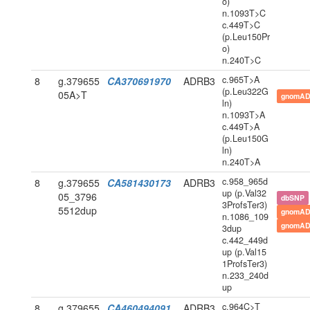
o)
n.1093T>C
c.449T>C
(p.Leu150Pr
o)
n.240T>C
c.965T>A
8
g.379655
CA370691970
ADRB3
(p.Leu322G
05A>T
gnomAD
ln)
n.1093T>A
c.449T>A
(p.Leu150G
ln)
n.240T>A
c.958_965d
8
g.379655
CA581430173
ADRB3
up (p.Val32
05_3796
dbSNP
3ProfsTer3)
5512dup
gnomAD
n.1086_109
gnomAD
3dup
c.442_449d
up (p.Val15
1ProfsTer3)
n.233_240d
up
c.964C>T
8
g.379655
CA460494091
ADRB3