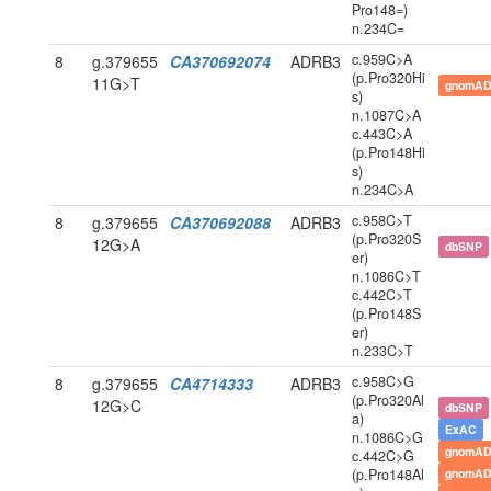
Pro148=)
n.234C=
c.959C>A
8
g.379655
CA370692074
ADRB3
(p.Pro320Hi
11G>T
gnomAD
s)
n.1087C>A
c.443C>A
(p.Pro148Hi
s)
n.234C>A
c.958C>T
8
g.379655
CA370692088
ADRB3
(p.Pro320S
12G>A
dbSNP
er)
n.1086C>T
c.442C>T
(p.Pro148S
er)
n.233C>T
c.958C>G
8
g.379655
CA4714333
ADRB3
(p.Pro320Al
12G>C
dbSNP
a)
ExAC
n.1086C>G
gnomAD
c.442C>G
(p.Pro148Al
gnomAD