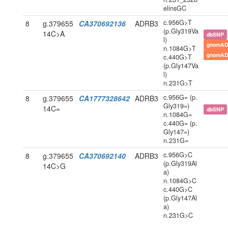
elinsGC
c.956G>T
8
g.379655
CA370692136
ADRB3
(p.Gly319Va
14C>A
dbSNP
l)
gnomAD
n.1084G>T
gnomAD
c.440G>T
(p.Gly147Va
l)
n.231G>T
c.956G= (p.
8
g.379655
CA1777328642
ADRB3
Gly319=)
14C=
dbSNP
n.1084G=
c.440G= (p.
Gly147=)
n.231G=
c.956G>C
8
g.379655
CA370692140
ADRB3
(p.Gly319Al
14C>G
a)
n.1084G>C
c.440G>C
(p.Gly147Al
a)
n.231G>C