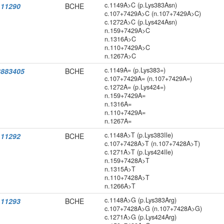
c.1149A>C (p.Lys383Asn)
11290
BCHE
c.107+7429A>C (n.107+7429A>C)
c.1272A>C (p.Lys424Asn)
n.159+7429A>C
n.1316A>C
n.110+7429A>C
n.1267A>C
c.1149A= (p.Lys383=)
883405
BCHE
c.107+7429A= (n.107+7429A=)
c.1272A= (p.Lys424=)
n.159+7429A=
n.1316A=
n.110+7429A=
n.1267A=
c.1148A>T (p.Lys383Ile)
11292
BCHE
c.107+7428A>T (n.107+7428A>T)
c.1271A>T (p.Lys424Ile)
n.159+7428A>T
n.1315A>T
n.110+7428A>T
n.1266A>T
c.1148A>G (p.Lys383Arg)
11293
BCHE
c.107+7428A>G (n.107+7428A>G)
c.1271A>G (p.Lys424Arg)