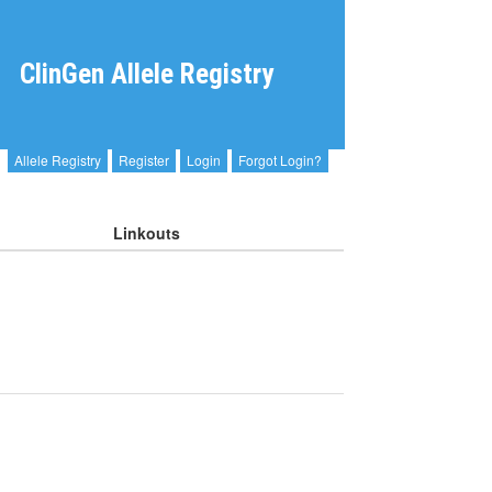
ClinGen Allele Registry
Allele Registry
Register
Login
Forgot Login?
Linkouts