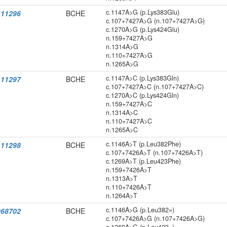
c.1147A>G (p.Lys383Glu)
11296
BCHE
c.107+7427A>G (n.107+7427A>G)
c.1270A>G (p.Lys424Glu)
n.159+7427A>G
n.1314A>G
n.110+7427A>G
n.1265A>G
c.1147A>C (p.Lys383Gln)
11297
BCHE
c.107+7427A>C (n.107+7427A>C)
c.1270A>C (p.Lys424Gln)
n.159+7427A>C
n.1314A>C
n.110+7427A>C
n.1265A>C
c.1146A>T (p.Leu382Phe)
11298
BCHE
c.107+7426A>T (n.107+7426A>T)
c.1269A>T (p.Leu423Phe)
n.159+7426A>T
n.1313A>T
n.110+7426A>T
n.1264A>T
c.1146A>G (p.Leu382=)
68702
BCHE
c.107+7426A>G (n.107+7426A>G)