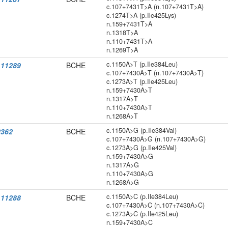
c.107+7431T>A (n.107+7431T>A)
c.1274T>A (p.Ile425Lys)
n.159+7431T>A
n.1318T>A
n.110+7431T>A
n.1269T>A
c.1150A>T (p.Ile384Leu)
11289
BCHE
c.107+7430A>T (n.107+7430A>T)
c.1273A>T (p.Ile425Leu)
n.159+7430A>T
n.1317A>T
n.110+7430A>T
n.1268A>T
c.1150A>G (p.Ile384Val)
2362
BCHE
c.107+7430A>G (n.107+7430A>G)
c.1273A>G (p.Ile425Val)
n.159+7430A>G
n.1317A>G
n.110+7430A>G
n.1268A>G
c.1150A>C (p.Ile384Leu)
11288
BCHE
c.107+7430A>C (n.107+7430A>C)
c.1273A>C (p.Ile425Leu)
n.159+7430A>C