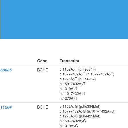
Gene
Transcript
c.1152A>T (p.Ile384=)
68685
BCHE
c.107+7432A>T (n.107+7432A>T)
c.1275A>T (p.Ile425=)
n.159+7432A>T
n.1319A>T
n.110+7432A>T
n.1270A>T
c.1152A>G (p.Ile384Met)
11284
BCHE
c.107+7432A>G (n.107+7432A>G)
c.1275A>G (p.Ile425Met)
n.159+7432A>G
n.1319A>G