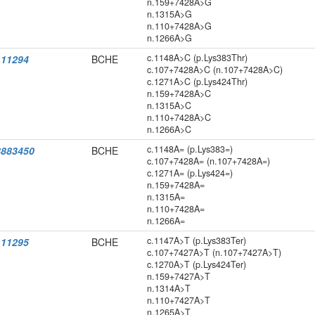
n.159+7428A>G
n.1315A>G
n.110+7428A>G
n.1266A>G
c.1148A>C (p.Lys383Thr)
11294
BCHE
c.107+7428A>C (n.107+7428A>C)
c.1271A>C (p.Lys424Thr)
n.159+7428A>C
n.1315A>C
n.110+7428A>C
n.1266A>C
c.1148A= (p.Lys383=)
883450
BCHE
c.107+7428A= (n.107+7428A=)
c.1271A= (p.Lys424=)
n.159+7428A=
n.1315A=
n.110+7428A=
n.1266A=
c.1147A>T (p.Lys383Ter)
11295
BCHE
c.107+7427A>T (n.107+7427A>T)
c.1270A>T (p.Lys424Ter)
n.159+7427A>T
n.1314A>T
n.110+7427A>T
n.1265A>T