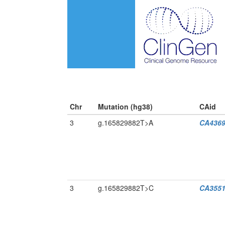
Chr
Mutation (hg38)
CAid
3
g.165829882T>A
CA4369
3
g.165829882T>C
CA3551