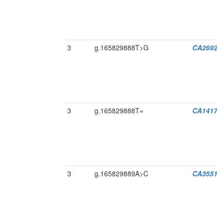
3
g.165829888T>G
CA269
3
g.165829888T=
CA1417
3
g.165829889A>C
CA3551