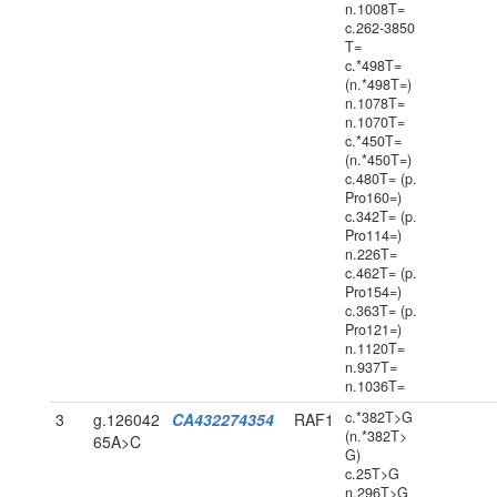
n.1008T=
c.262-3850
T=
c.*498T=
(n.*498T=)
n.1078T=
n.1070T=
c.*450T=
(n.*450T=)
c.480T= (p.
Pro160=)
c.342T= (p.
Pro114=)
n.226T=
c.462T= (p.
Pro154=)
c.363T= (p.
Pro121=)
n.1120T=
n.937T=
n.1036T=
c.*382T>G
3
g.126042
CA432274354
RAF1
(n.*382T>
65A>C
G)
c.25T>G
n.296T>G