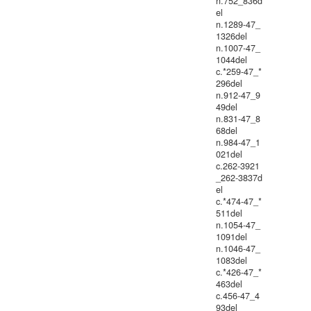
n.752_836d
el
n.1289-47_
1326del
n.1007-47_
1044del
c.*259-47_*
296del
n.912-47_9
49del
n.831-47_8
68del
n.984-47_1
021del
c.262-3921
_262-3837d
el
c.*474-47_*
511del
n.1054-47_
1091del
n.1046-47_
1083del
c.*426-47_*
463del
c.456-47_4
93del