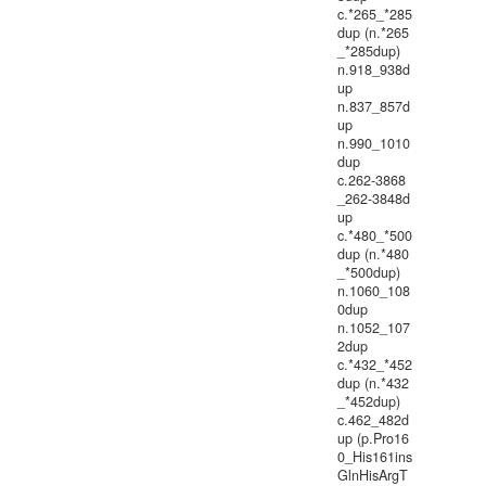
c.*265_*285
dup (n.*265
_*285dup)
n.918_938d
up
n.837_857d
up
n.990_1010
dup
c.262-3868
_262-3848d
up
c.*480_*500
dup (n.*480
_*500dup)
n.1060_108
0dup
n.1052_107
2dup
c.*432_*452
dup (n.*432
_*452dup)
c.462_482d
up (p.Pro16
0_His161ins
GlnHisArgT