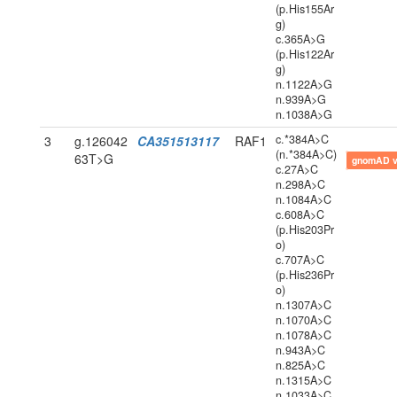
(p.His155Ar
g)
c.365A>G
(p.His122Ar
g)
n.1122A>G
n.939A>G
n.1038A>G
c.*384A>C
3
g.126042
CA351513117
RAF1
(n.*384A>C)
63T>G
gnomAD 
c.27A>C
n.298A>C
n.1084A>C
c.608A>C
(p.His203Pr
o)
c.707A>C
(p.His236Pr
o)
n.1307A>C
n.1070A>C
n.1078A>C
n.943A>C
n.825A>C
n.1315A>C
n.1033A>C