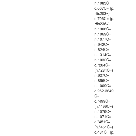
n.1083C=
c.607C= (p.
His203=)
c.706C= (p.
His236=)
n.1306C=
n.1069C=
n.1077C=
n.942C=
n.824C=
n.1314C=
n.1032C=
c.*284C=
(n.*284C=)
n.937C=
n.856C=
n.1009C=
c.262-3849
C=
c.*499C=
(n.*499C=)
n.1079C=
n.1071C=
c.*451C=
(n.*451C=)
c.481C= (p.