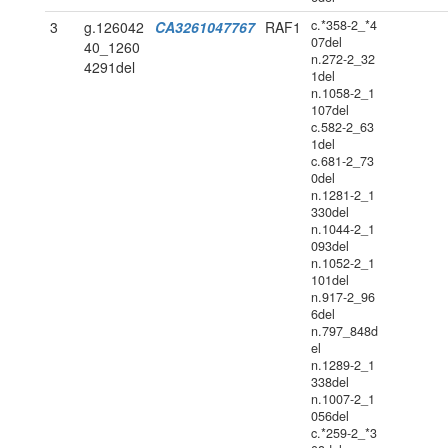
c.*358-2_*4
3
g.126042
CA3261047767
RAF1
07del
40_1260
n.272-2_32
4291del
1del
n.1058-2_1
107del
c.582-2_63
1del
c.681-2_73
0del
n.1281-2_1
330del
n.1044-2_1
093del
n.1052-2_1
101del
n.917-2_96
6del
n.797_848d
el
n.1289-2_1
338del
n.1007-2_1
056del
c.*259-2_*3