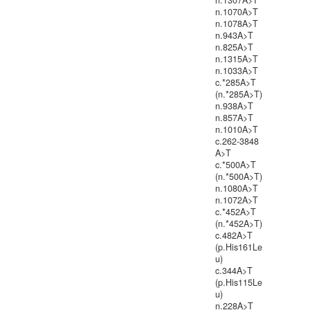
n.1307A>T
n.1070A>T
n.1078A>T
n.943A>T
n.825A>T
n.1315A>T
n.1033A>T
c.*285A>T
(n.*285A>T)
n.938A>T
n.857A>T
n.1010A>T
c.262-3848
A>T
c.*500A>T
(n.*500A>T)
n.1080A>T
n.1072A>T
c.*452A>T
(n.*452A>T)
c.482A>T
(p.His161Le
u)
c.344A>T
(p.His115Le
u)
n.228A>T