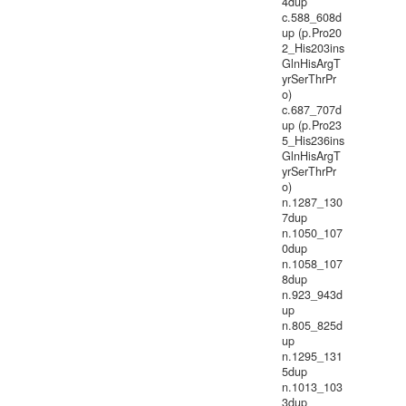
4dup
c.588_608d
up (p.Pro20
2_His203ins
GlnHisArgT
yrSerThrPr
o)
c.687_707d
up (p.Pro23
5_His236ins
GlnHisArgT
yrSerThrPr
o)
n.1287_130
7dup
n.1050_107
0dup
n.1058_107
8dup
n.923_943d
up
n.805_825d
up
n.1295_131
5dup
n.1013_103
3dup