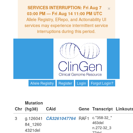
×
SERVICES INTERRUPTION:
Fri Aug 7
03:00 PM
—
Fri Aug 14 11:00 PM UTC
Allele Registry, ERepo, and Actionability UI
services may experience intermittent service
interruptions during this period.
Allele Registry
Register
Login
Forgot Login?
Mutation
Chr
(hg38)
CAid
Gene
Transcript
Linkout
c.*358-32_*
3
g.126041
CA3261047764
RAF1
463del
84_1260
n.272-32_3
4321del
77del