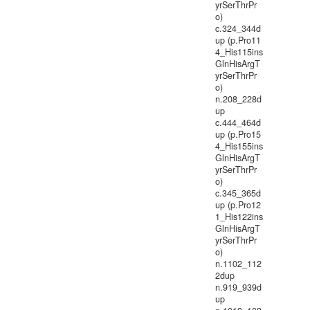
yrSerThrPr
o)
c.324_344d
up (p.Pro11
4_His115ins
GlnHisArgT
yrSerThrPr
o)
n.208_228d
up
c.444_464d
up (p.Pro15
4_His155ins
GlnHisArgT
yrSerThrPr
o)
c.345_365d
up (p.Pro12
1_His122ins
GlnHisArgT
yrSerThrPr
o)
n.1102_112
2dup
n.919_939d
up