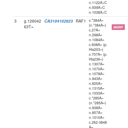
n.1122A>C
n.939A>C
n.1038A>C
c.*384A=
3
g.126042
CA3104102823
RAF1
(n.*384A=)
63T=
dbSNP
c.27A=
n.298A=
n.1084A=
c.608A= (p.
His203=)
c.707A= (p.
His236=)
n.1307A=
n.1070A=
n.1078A=
n.943A=
n.825A=
n.1315A=
n.1033A=
c.*285A=
(n.*285A=)
n.938A=
n.857A=
n.1010A=
c.262-3848
A=