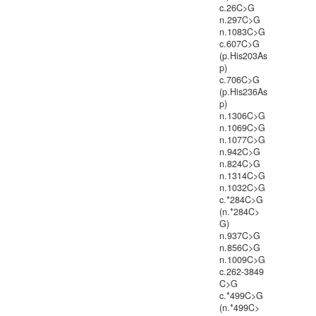
c.26C>G
n.297C>G
n.1083C>G
c.607C>G
(p.His203As
p)
c.706C>G
(p.His236As
p)
n.1306C>G
n.1069C>G
n.1077C>G
n.942C>G
n.824C>G
n.1314C>G
n.1032C>G
c.*284C>G
(n.*284C>
G)
n.937C>G
n.856C>G
n.1009C>G
c.262-3849
C>G
c.*499C>G
(n.*499C>