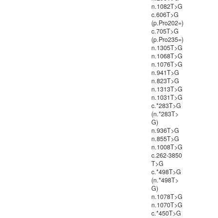
n.1082T>G
c.606T>G
(p.Pro202=)
c.705T>G
(p.Pro235=)
n.1305T>G
n.1068T>G
n.1076T>G
n.941T>G
n.823T>G
n.1313T>G
n.1031T>G
c.*283T>G
(n.*283T>
G)
n.936T>G
n.855T>G
n.1008T>G
c.262-3850
T>G
c.*498T>G
(n.*498T>
G)
n.1078T>G
n.1070T>G
c.*450T>G