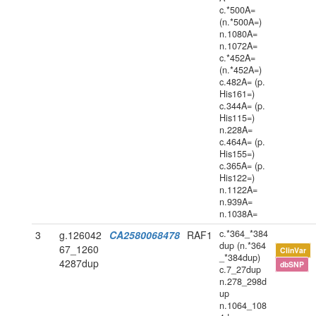
c.*500A=
(n.*500A=)
n.1080A=
n.1072A=
c.*452A=
(n.*452A=)
c.482A= (p.
His161=)
c.344A= (p.
His115=)
n.228A=
c.464A= (p.
His155=)
c.365A= (p.
His122=)
n.1122A=
n.939A=
n.1038A=
c.*364_*384
3
g.126042
CA2580068478
RAF1
dup (n.*364
67_1260
ClinVar
_*384dup)
4287dup
dbSNP
c.7_27dup
n.278_298d
up
n.1064_108