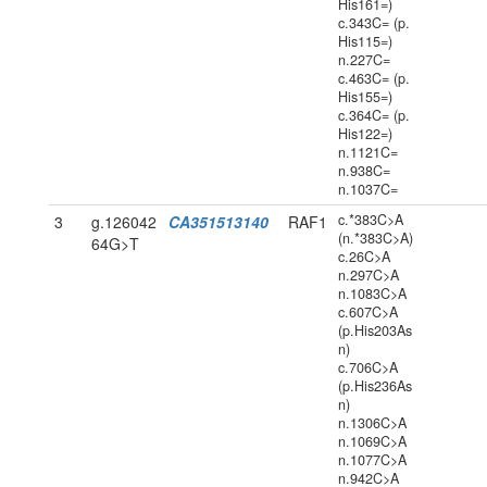
His161=)
c.343C= (p.
His115=)
n.227C=
c.463C= (p.
His155=)
c.364C= (p.
His122=)
n.1121C=
n.938C=
n.1037C=
c.*383C>A
3
g.126042
CA351513140
RAF1
(n.*383C>A)
64G>T
c.26C>A
n.297C>A
n.1083C>A
c.607C>A
(p.His203As
n)
c.706C>A
(p.His236As
n)
n.1306C>A
n.1069C>A
n.1077C>A
n.942C>A