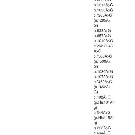
n.1315A>G
n.1033A>G
c.*285A>G
(n.*285A>
G)
n.938A>G
n.857A>G
n.1010A>G
c.262-3848
A>G
c.*500A>G
(n.*500A>
G)
n.1080A>G
n.1072A>G
c.*452A>G
(n.*452A>
G)
c.482A>G
(p.His161Ar
g)
c.344A>G
(p.His115Ar
g)
n.228A>G
c.464A>G