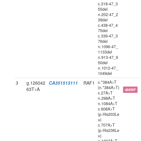
c.318-47_3
55del
n.202-47_2
39del
c.438-47_4
75del
c.339-47_3
76del
n.1096-47_
1133del
n.913-47_9
50del
n.1012-47_
1049del
c.*384A>T
3
g.126042
CA351513111
RAF1
(n.*384A>T)
63T>A
dbSNP
c.27A>T
n.298A>T
n.1084A>T
c.608A>T
(p.His203Le
u)
c.707A>T
(p.His236Le
u)