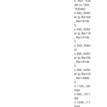
c.*453_*530
del (n.*453_
*530del)
c.483_560d
el (p.Ala162
_Asn187de
l)
c.345_422d
el (p.Ala116
_Asn141de
l)
n.229_306d
el
c.465_542d
el (p.Ala156
_Asn181de
l)
c.366_443d
el (p.Ala123
_Asn148de
l)
n.1123_120
0del
n.940_1017
del
n.1039_111
6del