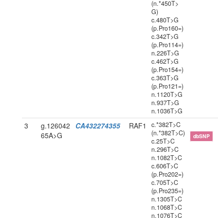
(n.*450T>
G)
c.480T>G
(p.Pro160=)
c.342T>G
(p.Pro114=)
n.226T>G
c.462T>G
(p.Pro154=)
c.363T>G
(p.Pro121=)
n.1120T>G
n.937T>G
n.1036T>G
c.*382T>C
3
g.126042
CA432274355
RAF1
(n.*382T>C)
65A>G
dbSNP
c.25T>C
n.296T>C
n.1082T>C
c.606T>C
(p.Pro202=)
c.705T>C
(p.Pro235=)
n.1305T>C
n.1068T>C
n.1076T>C