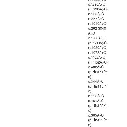
c.*285A>C
(n.*285A>C)
n.938A>C
n.857A>C
n.1010A>C
c.262-3848
A>C
c.*500A>C
(n.*500A>C)
n.1080A>C
n.1072A>C
c.*452A>C
(n.*452A>C)
c.482A>C
(p.His161Pr
o)
c.344A>C
(p.His115Pr
o)
n.228A>C
c.464A>C
(p.His155Pr
o)
c.365A>C
(p.His122Pr
o)