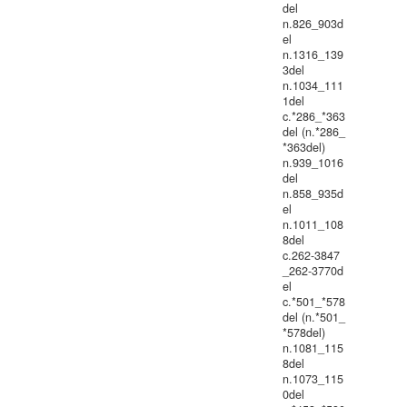
del
n.826_903d
el
n.1316_139
3del
n.1034_111
1del
c.*286_*363
del (n.*286_
*363del)
n.939_1016
del
n.858_935d
el
n.1011_108
8del
c.262-3847
_262-3770d
el
c.*501_*578
del (n.*501_
*578del)
n.1081_115
8del
n.1073_115
0del