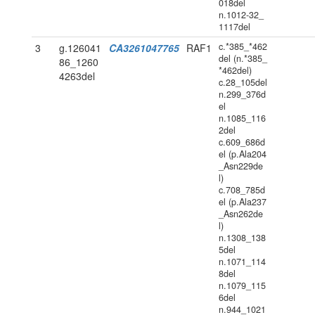
018del
n.1012-32_
1117del
c.*385_*462
3
g.126041
CA3261047765
RAF1
del (n.*385_
86_1260
*462del)
4263del
c.28_105del
n.299_376d
el
n.1085_116
2del
c.609_686d
el (p.Ala204
_Asn229de
l)
c.708_785d
el (p.Ala237
_Asn262de
l)
n.1308_138
5del
n.1071_114
8del
n.1079_115
6del
n.944_1021