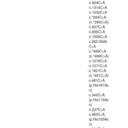
n.824C>A
n.1314C>A
n.1032C>A
c.*284C>A
(n.*284C>A)
n.937C>A
n.856C>A
n.1009C>A
c.262-3849
C>A
c.*499C>A
(n.*499C>A)
n.1079C>A
n.1071C>A
c.*451C>A
(n.*451C>A)
c.481C>A
(p.His161As
n)
c.343C>A
(p.His115As
n)
n.227C>A
c.463C>A
(p.His155As
n)