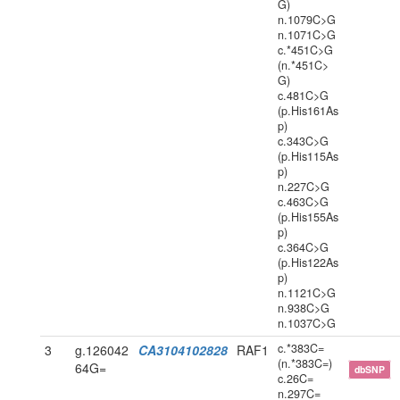
G)
n.1079C>G
n.1071C>G
c.*451C>G
(n.*451C>
G)
c.481C>G
(p.His161As
p)
c.343C>G
(p.His115As
p)
n.227C>G
c.463C>G
(p.His155As
p)
c.364C>G
(p.His122As
p)
n.1121C>G
n.938C>G
n.1037C>G
c.*383C=
3
g.126042
CA3104102828
RAF1
(n.*383C=)
64G=
dbSNP
c.26C=
n.297C=