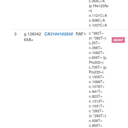
c.364C>A
(p.His122As
n)
n.1121C>A
n.938C>A
n.1037C>A
c.*382T=
3
g.126042
CA3104102830
RAF1
(n.*382T=)
65A=
dbSNP
c.25T=
n.296T=
n.1082T=
c.606T= (p.
Pro202=)
c.705T= (p.
Pro235=)
n.1305T=
n.1068T=
n.1076T=
n.941T=
n.823T=
n.1313T=
n.1031T=
c.*283T=
(n.*283T=)
n.936T=
n.855T=