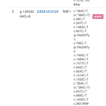
n.1018_103
8dup
c.*383C>T
3
g.126042
CA351513122
RAF1
(n.*383C>T)
64G>A
dbSNP
c.26C>T
n.297C>T
n.1083C>T
c.607C>T
(p.His203Ty
r)
c.706C>T
(p.His236Ty
r)
n.1306C>T
n.1069C>T
n.1077C>T
n.942C>T
n.824C>T
n.1314C>T
n.1032C>T
c.*284C>T
(n.*284C>T)
n.937C>T
n.856C>T
n.1009C>T
c.262-3849