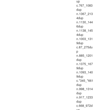
up
c.767_1083
dup
n.1367_213
4dup
n.1130_144
6dup
n.1138_145
4dup
n.1003_131
9dup
c.87_275du
p
n.885_1201
dup
n.1375_167
9dup
n.1093_140
9dup
c.*345_*661
dup
n.998_1314
dup
n.917_1233
dup
c.668_972d
up