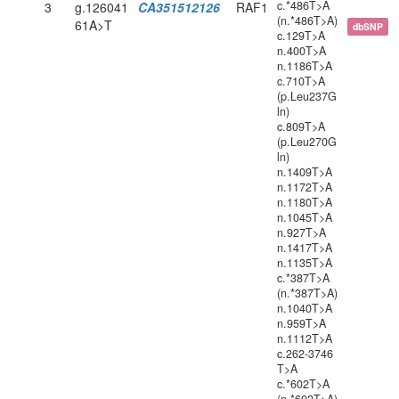
c.*486T>A
3
g.126041
CA351512126
RAF1
(n.*486T>A)
61A>T
dbSNP
c.129T>A
n.400T>A
n.1186T>A
c.710T>A
(p.Leu237G
ln)
c.809T>A
(p.Leu270G
ln)
n.1409T>A
n.1172T>A
n.1180T>A
n.1045T>A
n.927T>A
n.1417T>A
n.1135T>A
c.*387T>A
(n.*387T>A)
n.1040T>A
n.959T>A
n.1112T>A
c.262-3746
T>A
c.*602T>A