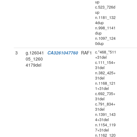
up
c.523_726d
up
n.1181_132
4dup
n.998_1141
dup
n.1097_124
0dup
c.*468_*511
3
g.126041
CA3261047760
RAF1
+31del
05_1260
c.111_154+
4179del
31del
n.382_425+
31del
n.1168_121
1+31del
c.692_735+
31del
c.791_834+
31del
n.1391_143
4+31del
n.1154_119
7+31del
n.1162_120