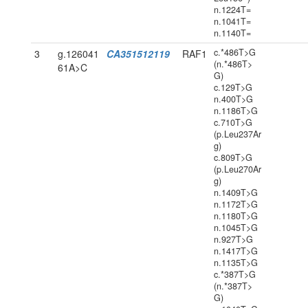
n.1224T=
n.1041T=
n.1140T=
c.*486T>G
3
g.126041
CA351512119
RAF1
(n.*486T>
61A>C
G)
c.129T>G
n.400T>G
n.1186T>G
c.710T>G
(p.Leu237Ar
g)
c.809T>G
(p.Leu270Ar
g)
n.1409T>G
n.1172T>G
n.1180T>G
n.1045T>G
n.927T>G
n.1417T>G
n.1135T>G
c.*387T>G
(n.*387T>
G)