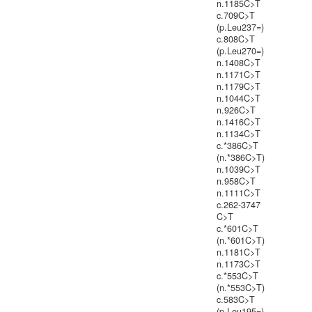
n.1185C>T
c.709C>T
(p.Leu237=)
c.808C>T
(p.Leu270=)
n.1408C>T
n.1171C>T
n.1179C>T
n.1044C>T
n.926C>T
n.1416C>T
n.1134C>T
c.*386C>T
(n.*386C>T)
n.1039C>T
n.958C>T
n.1111C>T
c.262-3747
C>T
c.*601C>T
(n.*601C>T)
n.1181C>T
n.1173C>T
c.*553C>T
(n.*553C>T)
c.583C>T
(p.Leu195=)