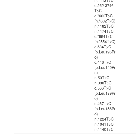
n.1112T>C
c.262-3746
T>C
c.*602T>C
(n.*602T>C)
n.1182T>C
n.1174T>C
c.*554T>C
(n.*554T>C)
c.584T>C
(p.Leu195Pr
o)
c.446T>C
(p.Leu149Pr
o)
n.53T>C
n.330T>C
c.566T>C
(p.Leu189Pr
o)
c.467T>C
(p.Leu156Pr
o)
n.1224T>C
n.1041T>C
n.1140T>C