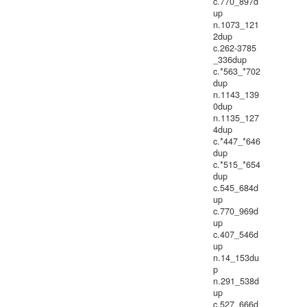
c.770_897d
up
n.1073_121
2dup
c.262-3785
_336dup
c.*563_*702
dup
n.1143_139
0dup
n.1135_127
4dup
c.*447_*646
dup
c.*515_*654
dup
c.545_684d
up
c.770_969d
up
c.407_546d
up
n.14_153du
p
n.291_538d
up
c.527_666d