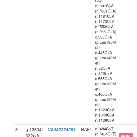
C>A
c.*601C>A
(n.*601C>A)
n.1181C>A
n.1173C>A
c.*553C>A
(n.*553C>A)
c.583C>A
(p.Leu195M
et)
c.445C>A
(p.Leu149M
et)
n.52C>A
n.329C>A
c.565C>A
(p.Leu189M
et)
c.466C>A
(p.Leu156M
et)
n.1223C>A
n.1040C>A
n.1139C>A
c.*484C>T
3
g.126041
CA432274281
RAF1
(n.*484C>T)
63G>A
dbSNP