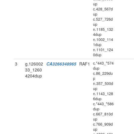
up
c.428_567d
up
c.527_726d
up
n.1185_132
4dup
n.1002_114
1dup
n.1101_124
0dup
c.*443_*574
3
g.126002
CA3266348965
RAF1
dup
33_1260
c.86_229du
4204dup
p
n.357_500d
up
n.1143_128
6dup
c.*443_*586
dup
c.667_810d
up
c.766_909d
up