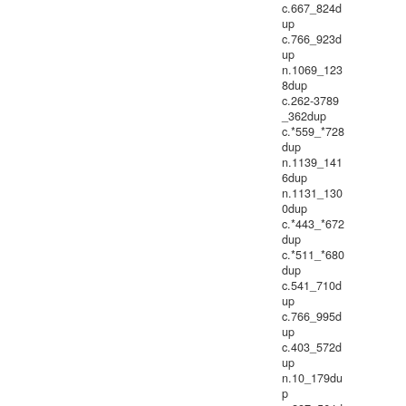
c.667_824d
up
c.766_923d
up
n.1069_123
8dup
c.262-3789
_362dup
c.*559_*728
dup
n.1139_141
6dup
n.1131_130
0dup
c.*443_*672
dup
c.*511_*680
dup
c.541_710d
up
c.766_995d
up
c.403_572d
up
n.10_179du
p