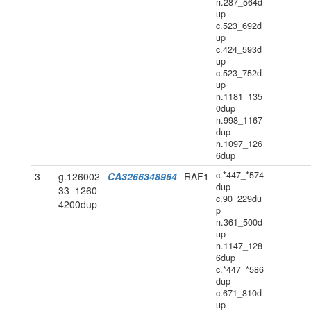
n.287_564d
up
c.523_692d
up
c.424_593d
up
c.523_752d
up
n.1181_135
0dup
n.998_1167
dup
n.1097_126
6dup
c.*447_*574
3
g.126002
CA3266348964
RAF1
dup
33_1260
c.90_229du
4200dup
p
n.361_500d
up
n.1147_128
6dup
c.*447_*586
dup
c.671_810d
up