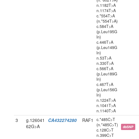
(n.*602T>A)
n.1182T>A
n.1174T>A
c.*554T>A
(n.*554T>A)
c.584T>A
(p.Leu195G
ln)
c.446T>A
(p.Leu149G
ln)
n.53T>A
n.330T>A
c.566T>A
(p.Leu189G
ln)
c.467T>A
(p.Leu156G
ln)
n.1224T>A
n.1041T>A
n.1140T>A
c.*485C>T
3
g.126041
CA432274280
RAF1
(n.*485C>T)
62G>A
dbSNP
c.128C>T
n.399C>T