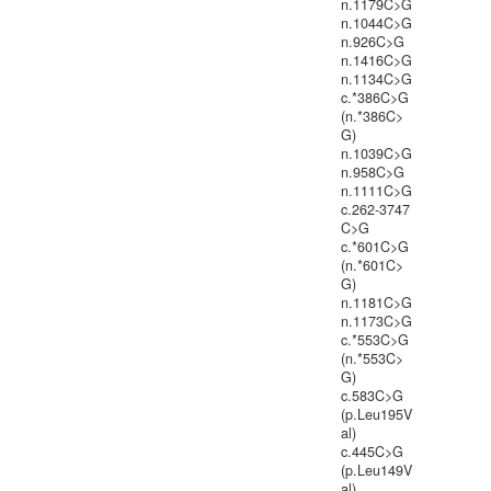
n.1179C>G
n.1044C>G
n.926C>G
n.1416C>G
n.1134C>G
c.*386C>G
(n.*386C>
G)
n.1039C>G
n.958C>G
n.1111C>G
c.262-3747
C>G
c.*601C>G
(n.*601C>
G)
n.1181C>G
n.1173C>G
c.*553C>G
(n.*553C>
G)
c.583C>G
(p.Leu195V
al)
c.445C>G
(p.Leu149V
al)