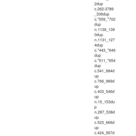
2dup
c.262-3789
_336dup
c.*559_*702
dup
n.1139_139
0dup
n.1131_127
4dup
c.*443_*646
dup
c.*511_*654
dup
c.541_684d
up
c.766_969d
up
c.403_546d
up
n.10_153du
p
n.287_538d
up
c.523_666d
up
c.424_567d