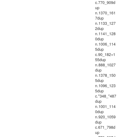
c.770_909d
up
n.1370_161
7dup
n.1133_127
2dup
n.1141_128
0dup
n.1006_114
5dup
c.90_182+1
55dup
n.888_1027
dup
n.1378_150
5dup
n.1096_123
5dup
c.*348_*487
dup
n.1001_114
0dup
n.920_1059
dup
c.671_798d
up