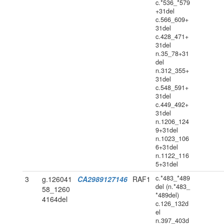
c.*536_*579
+31del
c.566_609+
31del
c.428_471+
31del
n.35_78+31
del
n.312_355+
31del
c.548_591+
31del
c.449_492+
31del
n.1206_124
9+31del
n.1023_106
6+31del
n.1122_116
5+31del
c.*483_*489
3
g.126041
CA2989127146
RAF1
del (n.*483_
58_1260
*489del)
4164del
c.126_132d
el
n.397_403d