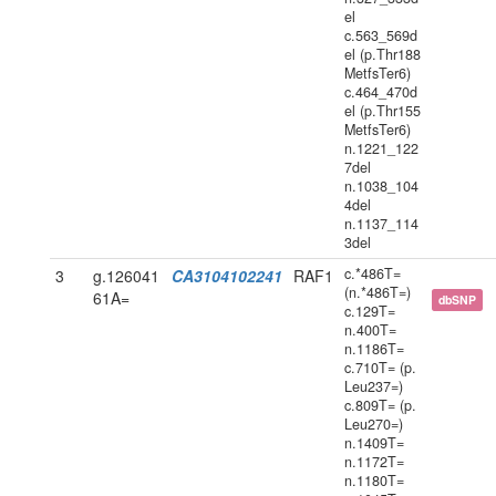
el
c.563_569d
el (p.Thr188
MetfsTer6)
c.464_470d
el (p.Thr155
MetfsTer6)
n.1221_122
7del
n.1038_104
4del
n.1137_114
3del
c.*486T=
3
g.126041
CA3104102241
RAF1
(n.*486T=)
61A=
dbSNP
c.129T=
n.400T=
n.1186T=
c.710T= (p.
Leu237=)
c.809T= (p.
Leu270=)
n.1409T=
n.1172T=
n.1180T=