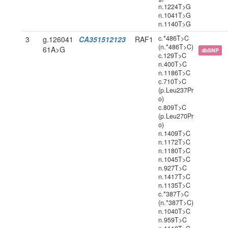
n.1224T>G
n.1041T>G
n.1140T>G
c.*486T>C
3
g.126041
CA351512123
RAF1
(n.*486T>C)
61A>G
dbSNP
c.129T>C
n.400T>C
n.1186T>C
c.710T>C
(p.Leu237Pr
o)
c.809T>C
(p.Leu270Pr
o)
n.1409T>C
n.1172T>C
n.1180T>C
n.1045T>C
n.927T>C
n.1417T>C
n.1135T>C
c.*387T>C
(n.*387T>C)
n.1040T>C
n.959T>C