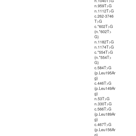
n.1040T>G
n.959T>G
n.1112T>G
c.262-3746
T>G
c.*602T>G
(n.*602T>
G)
n.1182T>G
n.1174T>G
c.*554T>G
(n.*554T>
G)
c.584T>G
(p.Leu195Ar
g)
c.446T>G
(p.Leu149Ar
g)
n.53T>G
n.330T>G
c.566T>G
(p.Leu189Ar
g)
c.467T>G
(p.Leu156Ar
g)