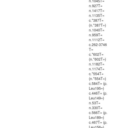
n.1045T=
n.927T=
n.1417T=
n.1135T=
c.*387T=
(n.*387T=)
n.1040T=
n.959T=
n.1112T=
c.262-3746
T=
c.*602T=
(n.*602T=)
n.1182T=
n.1174T=
c.*554T=
(n.*554T=)
c.584T= (p.
Leu195=)
c.446T= (p.
Leu149=)
n.53T=
n.330T=
c.566T= (p.
Leu189=)
c.467T= (p.
Leu156=)