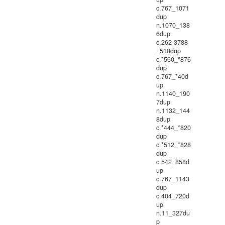
c.767_1071
dup
n.1070_138
6dup
c.262-3788
_510dup
c.*560_*876
dup
c.767_*40d
up
n.1140_190
7dup
n.1132_144
8dup
c.*444_*820
dup
c.*512_*828
dup
c.542_858d
up
c.767_1143
dup
c.404_720d
up
n.11_327du
p