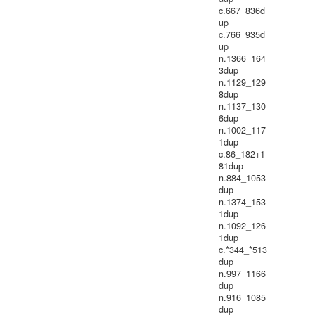
c.667_836d
up
c.766_935d
up
n.1366_164
3dup
n.1129_129
8dup
n.1137_130
6dup
n.1002_117
1dup
c.86_182+1
81dup
n.884_1053
dup
n.1374_153
1dup
n.1092_126
1dup
c.*344_*513
dup
n.997_1166
dup
n.916_1085
dup