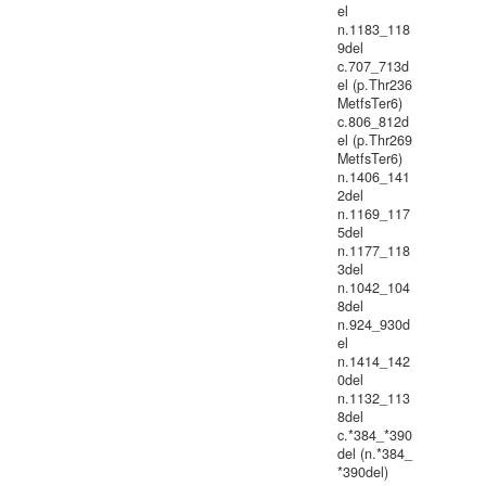
el
n.1183_118
9del
c.707_713d
el (p.Thr236
MetfsTer6)
c.806_812d
el (p.Thr269
MetfsTer6)
n.1406_141
2del
n.1169_117
5del
n.1177_118
3del
n.1042_104
8del
n.924_930d
el
n.1414_142
0del
n.1132_113
8del
c.*384_*390
del (n.*384_
*390del)