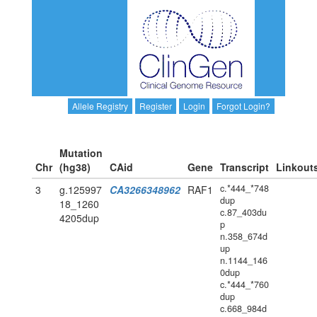
Allele Registry
Register
Login
Forgot Login?
Mutation
Chr
(hg38)
CAid
Gene
Transcript
Linkout
c.*444_*748
3
g.125997
CA3266348962
RAF1
dup
18_1260
c.87_403du
4205dup
p
n.358_674d
up
n.1144_146
0dup
c.*444_*760
dup
c.668_984d