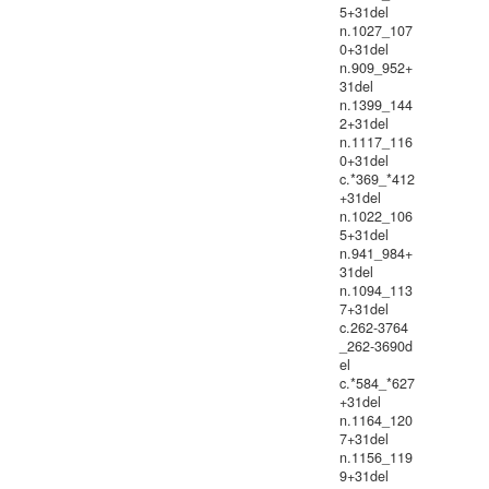
5+31del
n.1027_107
0+31del
n.909_952+
31del
n.1399_144
2+31del
n.1117_116
0+31del
c.*369_*412
+31del
n.1022_106
5+31del
n.941_984+
31del
n.1094_113
7+31del
c.262-3764
_262-3690d
el
c.*584_*627
+31del
n.1164_120
7+31del
n.1156_119
9+31del