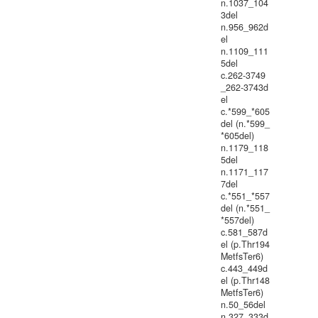
n.1037_104
3del
n.956_962d
el
n.1109_111
5del
c.262-3749
_262-3743d
el
c.*599_*605
del (n.*599_
*605del)
n.1179_118
5del
n.1171_117
7del
c.*551_*557
del (n.*551_
*557del)
c.581_587d
el (p.Thr194
MetfsTer6)
c.443_449d
el (p.Thr148
MetfsTer6)
n.50_56del
n.327_333d