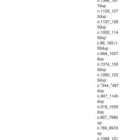
n.1366_161
7dup
n.1129_127
2dup
n.1137_128
0dup
n.1002_114
5dup
c.86_182+1
55dup
n.884_1027
dup
n.1374_150
5dup
n.1092_123
5dup
c.*344_*487
dup
n.997_1140
dup
n.916_1059
dup
c.667_798d
up
c.766_897d
up
n.1069_121