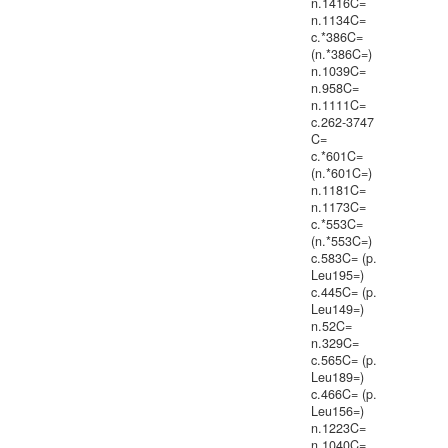
n.1416C=
n.1134C=
c.*386C=
(n.*386C=)
n.1039C=
n.958C=
n.1111C=
c.262-3747
C=
c.*601C=
(n.*601C=)
n.1181C=
n.1173C=
c.*553C=
(n.*553C=)
c.583C= (p.
Leu195=)
c.445C= (p.
Leu149=)
n.52C=
n.329C=
c.565C= (p.
Leu189=)
c.466C= (p.
Leu156=)
n.1223C=
n.1040C=