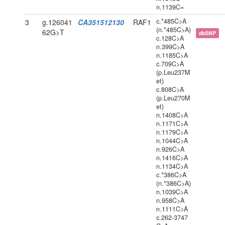
n.1139C=
c.*485C>A
3
g.126041
CA351512130
RAF1
(n.*485C>A)
62G>T
dbSNP
c.128C>A
n.399C>A
n.1185C>A
c.709C>A
(p.Leu237M
et)
c.808C>A
(p.Leu270M
et)
n.1408C>A
n.1171C>A
n.1179C>A
n.1044C>A
n.926C>A
n.1416C>A
n.1134C>A
c.*386C>A
(n.*386C>A)
n.1039C>A
n.958C>A
n.1111C>A
c.262-3747