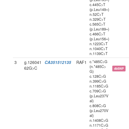
c.445C>T
(p.Leu149=)
n.52C>T
n.329C>T
c.565C>T
(p.Leu189=)
c.466C>T
(p.Leu156=)
n.1223C>T
n.1040C>T
n.1139C>T
c.*485C>G
3
g.126041
CA351512135
RAF1
(n.*485C>
62G>C
dbSNP
G)
c.128C>G
n.399C>G
n.1185C>G
c.709C>G
(p.Leu237V
al)
c.808C>G
(p.Leu270V
al)
n.1408C>G
n.1171C>G