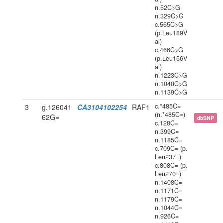
n.52C>G
n.329C>G
c.565C>G
(p.Leu189V
al)
c.466C>G
(p.Leu156V
al)
n.1223C>G
n.1040C>G
n.1139C>G
c.*485C=
3
g.126041
CA3104102254
RAF1
(n.*485C=)
62G=
dbSNP
c.128C=
n.399C=
n.1185C=
c.709C= (p.
Leu237=)
c.808C= (p.
Leu270=)
n.1408C=
n.1171C=
n.1179C=
n.1044C=
n.926C=