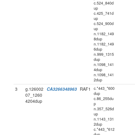
c.524_840d
up
c.425_741d
up
c.524_900d
up
n.1182_149
8dup
n.1182_149
6dup
n.999_1315
dup
n.1098_141
4dup
n.1098_141
2dup
c.*443_*600
3
g.126002
CA3266348963
RAF1
dup
07_1260
c.86_255du
4204dup
p
n.357_526d
up
n.1143_131
2dup
c.*443_*612
dup