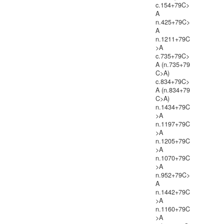
c.154+79C>
A
n.425+79C>
A
n.1211+79C
>A
c.735+79C>
A (n.735+79
C>A)
c.834+79C>
A (n.834+79
C>A)
n.1434+79C
>A
n.1197+79C
>A
n.1205+79C
>A
n.1070+79C
>A
n.952+79C>
A
n.1442+79C
>A
n.1160+79C
>A