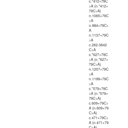
c.*412+79C
>A (n.*412+
79C>A)
n.1065+79C
>A
n.984+79C>
A
n.1137+79C
>A
c.262-3642
C>A
c.*627+79C
>A (n.*627+
79C>A)
n.1207+79C
>A
n.1199+79C
>A
c.*579+79C
>A (n.*579+
79C>A)
c.609+79C>
A (n.609+79
C>A)
c.471+79C>
A (n.471+79
C>A)