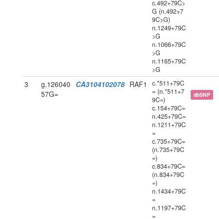
c.492+79C>
G (n.492+7
9C>G)
n.1249+79C
>G
n.1066+79C
>G
n.1165+79C
>G
c.*511+79C
3
g.126040
CA3104102078
RAF1
= (n.*511+7
57G=
dbSNP
9C=)
c.154+79C=
n.425+79C=
n.1211+79C
=
c.735+79C=
(n.735+79C
=)
c.834+79C=
(n.834+79C
=)
n.1434+79C
=
n.1197+79C
=