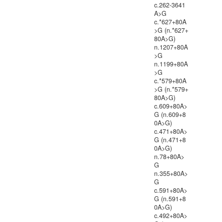
c.262-3641
A>G
c.*627+80A
>G (n.*627+
80A>G)
n.1207+80A
>G
n.1199+80A
>G
c.*579+80A
>G (n.*579+
80A>G)
c.609+80A>
G (n.609+8
0A>G)
c.471+80A>
G (n.471+8
0A>G)
n.78+80A>
G
n.355+80A>
G
c.591+80A>
G (n.591+8
0A>G)
c.492+80A>