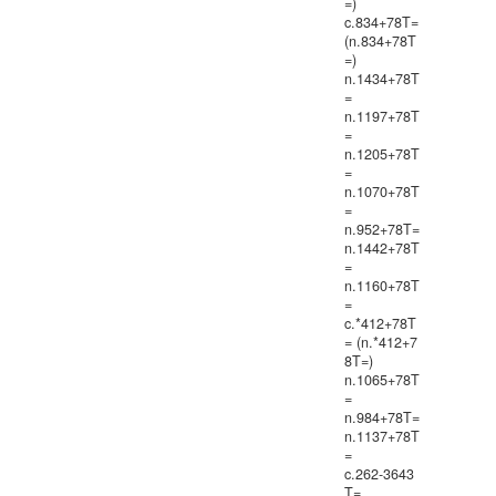
=)
c.834+78T=
(n.834+78T
=)
n.1434+78T
=
n.1197+78T
=
n.1205+78T
=
n.1070+78T
=
n.952+78T=
n.1442+78T
=
n.1160+78T
=
c.*412+78T
= (n.*412+7
8T=)
n.1065+78T
=
n.984+78T=
n.1137+78T
=
c.262-3643
T=