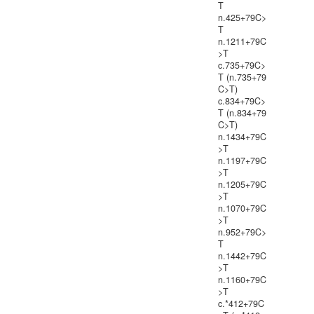
T
n.425+79C>
T
n.1211+79C
>T
c.735+79C>
T (n.735+79
C>T)
c.834+79C>
T (n.834+79
C>T)
n.1434+79C
>T
n.1197+79C
>T
n.1205+79C
>T
n.1070+79C
>T
n.952+79C>
T
n.1442+79C
>T
n.1160+79C
>T
c.*412+79C