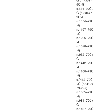
G (n.735+7
9C>G)
c.834+79C>
G (n.834+7
9C>G)
n.1434+79C
>G
n.1197+79C
>G
n.1205+79C
>G
n.1070+79C
>G
n.952+79C>
G
n.1442+79C
>G
n.1160+79C
>G
c.*412+79C
>G (n.*412+
79C>G)
n.1065+79C
>G
n.984+79C>
G
n.1137+79C