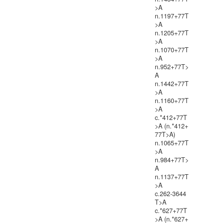
>A
n.1197+77T
>A
n.1205+77T
>A
n.1070+77T
>A
n.952+77T>
A
n.1442+77T
>A
n.1160+77T
>A
c.*412+77T
>A (n.*412+
77T>A)
n.1065+77T
>A
n.984+77T>
A
n.1137+77T
>A
c.262-3644
T>A
c.*627+77T
>A (n.*627+