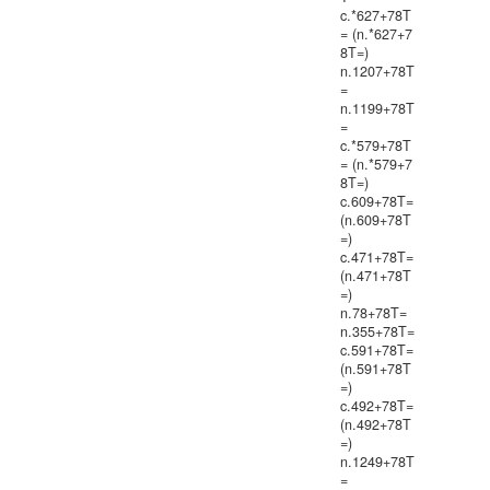
c.*627+78T
= (n.*627+7
8T=)
n.1207+78T
=
n.1199+78T
=
c.*579+78T
= (n.*579+7
8T=)
c.609+78T=
(n.609+78T
=)
c.471+78T=
(n.471+78T
=)
n.78+78T=
n.355+78T=
c.591+78T=
(n.591+78T
=)
c.492+78T=
(n.492+78T
=)
n.1249+78T
=