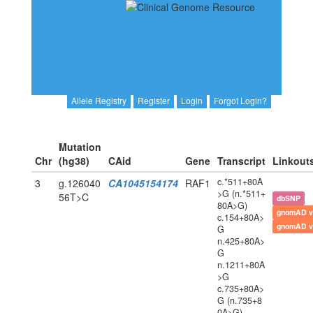
Allele Registry
Register
Login
Forgot Login?
Mutation
Chr
(hg38)
CAid
Gene
Transcript
Linkout
c.*511+80A
3
g.126040
CA1045154174
RAF1
>G (n.*511+
56T>C
dbSNP
80A>G)
gnomAD v
c.154+80A>
gnomAD v
G
n.425+80A>
G
n.1211+80A
>G
c.735+80A>
G (n.735+8
0A>G)