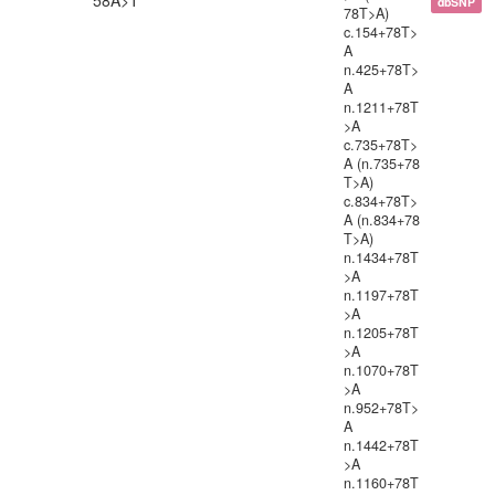
58A>T
dbSNP
78T>A)
c.154+78T>
A
n.425+78T>
A
n.1211+78T
>A
c.735+78T>
A (n.735+78
T>A)
c.834+78T>
A (n.834+78
T>A)
n.1434+78T
>A
n.1197+78T
>A
n.1205+78T
>A
n.1070+78T
>A
n.952+78T>
A
n.1442+78T
>A
n.1160+78T