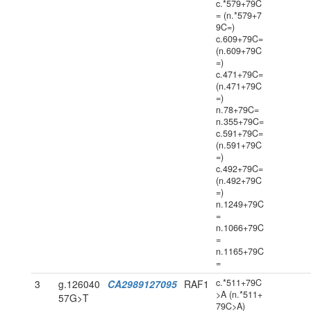
c.*579+79C
= (n.*579+7
9C=)
c.609+79C=
(n.609+79C
=)
c.471+79C=
(n.471+79C
=)
n.78+79C=
n.355+79C=
c.591+79C=
(n.591+79C
=)
c.492+79C=
(n.492+79C
=)
n.1249+79C
=
n.1066+79C
=
n.1165+79C
=
c.*511+79C
3
g.126040
CA2989127095
RAF1
>A (n.*511+
57G>T
79C>A)