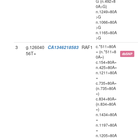
G (n.492+8
0A>G)
n.1249+80A
>G
n.1066+80A
>G
n.1165+80A
>G
c.*511+80A
3
g.126040
CA1346218583
RAF1
= (n.*511+8
56T=
dbSNP
0A=)
c.154+80A=
n.425+80A=
n.1211+80A
=
c.735+80A=
(n.735+80A
=)
c.834+80A=
(n.834+80A
=)
n.1434+80A
=
n.1197+80A
=
n.1205+80A