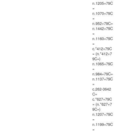
n.1205+79C
=
n.1070+79C
=
n.952+79C=
n.1442+79C
=
n.1160+79C
=
c.*412+79C
= (n.*412+7
9C=)
n.1065+79C
=
n.984+79C=
n.1137+79C
=
c.262-3642
C=
c.*627+79C
= (n.*627+7
9C=)
n.1207+79C
=
n.1199+79C
=