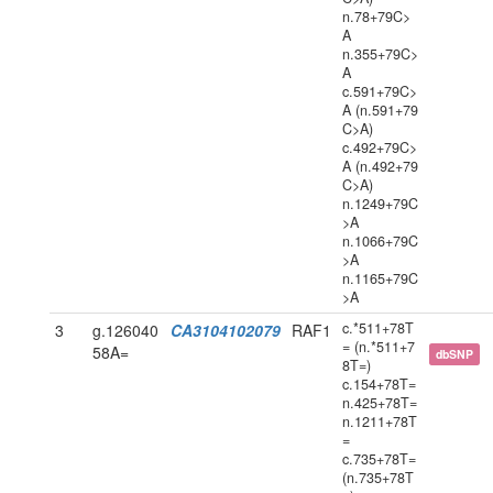
n.78+79C>
A
n.355+79C>
A
c.591+79C>
A (n.591+79
C>A)
c.492+79C>
A (n.492+79
C>A)
n.1249+79C
>A
n.1066+79C
>A
n.1165+79C
>A
c.*511+78T
3
g.126040
CA3104102079
RAF1
= (n.*511+7
58A=
dbSNP
8T=)
c.154+78T=
n.425+78T=
n.1211+78T
=
c.735+78T=
(n.735+78T