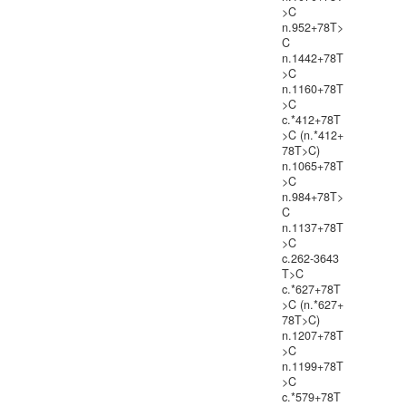
>C
n.952+78T>
C
n.1442+78T
>C
n.1160+78T
>C
c.*412+78T
>C (n.*412+
78T>C)
n.1065+78T
>C
n.984+78T>
C
n.1137+78T
>C
c.262-3643
T>C
c.*627+78T
>C (n.*627+
78T>C)
n.1207+78T
>C
n.1199+78T
>C
c.*579+78T