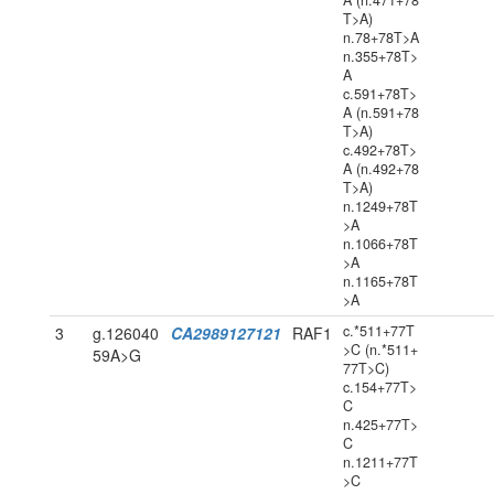
A (n.471+78
T>A)
n.78+78T>A
n.355+78T>
A
c.591+78T>
A (n.591+78
T>A)
c.492+78T>
A (n.492+78
T>A)
n.1249+78T
>A
n.1066+78T
>A
n.1165+78T
>A
c.*511+77T
3
g.126040
CA2989127121
RAF1
>C (n.*511+
59A>G
77T>C)
c.154+77T>
C
n.425+77T>
C
n.1211+77T
>C