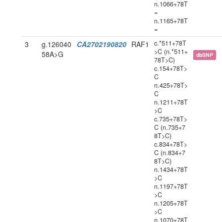
n.1066+78T
=
n.1165+78T
=
c.*511+78T
3
g.126040
CA2702190820
RAF1
>C (n.*511+
58A>G
dbSNP
78T>C)
c.154+78T>
C
n.425+78T>
C
n.1211+78T
>C
c.735+78T>
C (n.735+7
8T>C)
c.834+78T>
C (n.834+7
8T>C)
n.1434+78T
>C
n.1197+78T
>C
n.1205+78T
>C
n.1070+78T