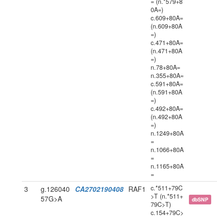
= (n.*579+8
0A=)
c.609+80A=
(n.609+80A
=)
c.471+80A=
(n.471+80A
=)
n.78+80A=
n.355+80A=
c.591+80A=
(n.591+80A
=)
c.492+80A=
(n.492+80A
=)
n.1249+80A
=
n.1066+80A
=
n.1165+80A
=
c.*511+79C
3
g.126040
CA2702190408
RAF1
>T (n.*511+
57G>A
dbSNP
79C>T)
c.154+79C>