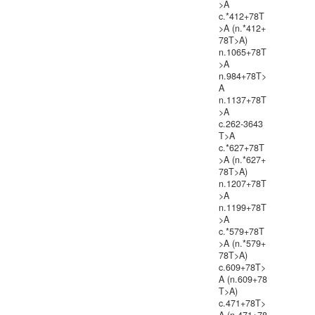
>A
c.*412+78T
>A (n.*412+
78T>A)
n.1065+78T
>A
n.984+78T>
A
n.1137+78T
>A
c.262-3643
T>A
c.*627+78T
>A (n.*627+
78T>A)
n.1207+78T
>A
n.1199+78T
>A
c.*579+78T
>A (n.*579+
78T>A)
c.609+78T>
A (n.609+78
T>A)
c.471+78T>