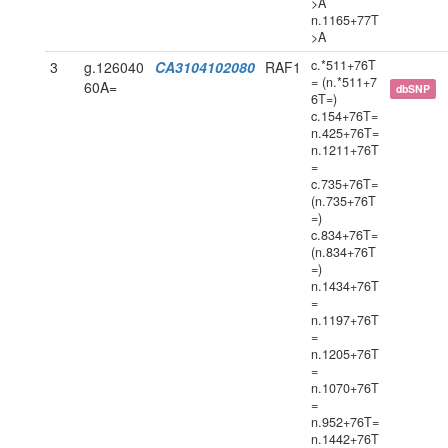
>A
n.1165+77T
>A
c.*511+76T
3
g.126040
CA3104102080
RAF1
= (n.*511+7
60A=
dbSNP
6T=)
c.154+76T=
n.425+76T=
n.1211+76T
=
c.735+76T=
(n.735+76T
=)
c.834+76T=
(n.834+76T
=)
n.1434+76T
=
n.1197+76T
=
n.1205+76T
=
n.1070+76T
=
n.952+76T=
n.1442+76T