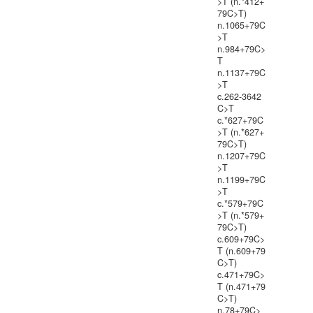
>T (n.*412+
79C>T)
n.1065+79C
>T
n.984+79C>
T
n.1137+79C
>T
c.262-3642
C>T
c.*627+79C
>T (n.*627+
79C>T)
n.1207+79C
>T
n.1199+79C
>T
c.*579+79C
>T (n.*579+
79C>T)
c.609+79C>
T (n.609+79
C>T)
c.471+79C>
T (n.471+79
C>T)
n.78+79C>