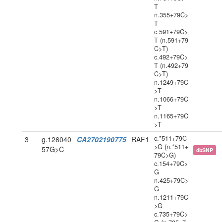
T
n.355+79C>
T
c.591+79C>
T (n.591+79
C>T)
c.492+79C>
T (n.492+79
C>T)
n.1249+79C
>T
n.1066+79C
>T
n.1165+79C
>T
c.*511+79C
3
g.126040
CA2702190775
RAF1
>G (n.*511+
57G>C
dbSNP
79C>G)
c.154+79C>
G
n.425+79C>
G
n.1211+79C
>G
c.735+79C>