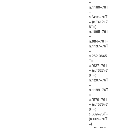
=
n.1160+76T
=
c.*412+76T
= (n.*412+7
6T=)
n.1065+76T
=
n.984+76T=
n.1137+76T
=
c.262-3645
T=
c.*627+76T
= (n.*627+7
6T=)
n.1207+76T
=
n.1199+76T
=
c.*579+76T
= (n.*579+7
6T=)
c.609+76T=
(n.609+76T
=)