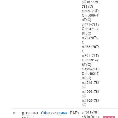
>C (n.*579+
78T>C)
c.609+78T>
C (n.609+7
8T>C)
c.471+78T>
C (n.471+7
8T>C)
n.78+78T>
C
n.355+78T>
C
c.591+78T>
C (n.591+7
8T>C)
c.492+78T>
C (n.492+7
8T>C)
n.1249+78T
>C
n.1066+78T
>C
n.1165+78T
>C
c.*511+78T
3
g.126040
CA2577511463
RAF1
>A (n.*511+