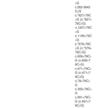
>G
c.262-3642
C>G
c.*627+79C
>G (n.*627+
79C>G)
n.1207+79C
>G
n.1199+79C
>G
c.*579+79C
>G (n.*579+
79C>G)
c.609+79C>
G (n.609+7
9C>G)
c.471+79C>
G (n.471+7
9C>G)
n.78+79C>
G
n.355+79C>
G
c.591+79C>
G (n.591+7
9C>G)