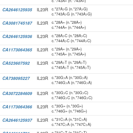
c.*743A= (n.*743A=)
c.*27A>G (n.*27A>G)
CA2646125935
IL23R
c.*743A>G (n.*743A>G)
c.*28A= (n.*28A=)
CA3081745187
IL23R
c.*744A= (n.*744A=)
c.*28A>C (n.*28A>C)
CA2646125936
IL23R
c.*744A>C (n.*744A>C)
c.*29A= (n.*29A=)
CA1173064365
IL23R
c.*745A= (n.*745A=)
c.*29A>T (n.*29A>T)
CA523607592
IL23R
c.*745A>T (n.*745A>T)
c.*30G>A (n.*30G>A)
CA738095227
IL23R
c.*746G>A (n.*746G>A)
c.*30G>C (n.*30G>C)
CA3072284609
IL23R
c.*746G>C (n.*746G>C)
c.*30G= (n.*30G=)
CA1173064366
IL23R
c.*746G= (n.*746G=)
c.*31C>A (n.*31C>A)
CA2646125937
IL23R
c.*747C>A (n.*747C>A)
c.*31C>T (n.*31C>T)