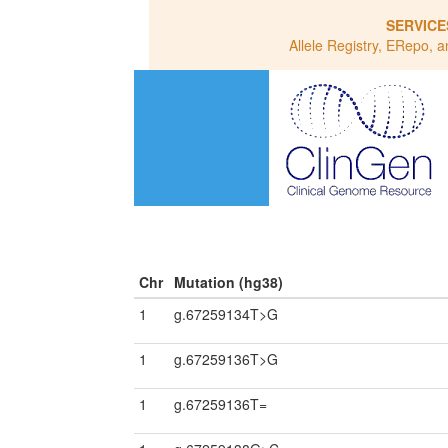
SERVICE
Allele Registry, ERepo, a
Chr
Mutation (hg38)
1
g.67259134T>G
1
g.67259136T>G
1
g.67259136T=