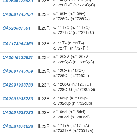
CA2646125930
IL23R
c.*726G>C (n.*726G>C)
c.*10G= (n.*10G=)
CA3081745154
IL23R
c.*726G= (n.*726G=)
c.*11T>C (n.*11T>C)
CA523607591
IL23R
c.*727T>C (n.*727T>C)
c.*11T= (n.*11T=)
CA1173064359
IL23R
c.*727T= (n.*727T=)
c.*12C>A (n.*12C>A)
CA2646125931
IL23R
c.*728C>A (n.*728C>A)
c.*12C= (n.*12C=)
CA3081745159
IL23R
c.*728C= (n.*728C=)
c.*12C>G (n.*12C>G)
CA2991933730
IL23R
c.*728C>G (n.*728C>G)
c.*16dup (n.*16dup)
CA2991933733
IL23R
c.*732dup (n.*732dup)
c.*16del (n.*16del)
CA2991933732
IL23R
c.*732del (n.*732del)
c.*17T>A (n.*17T>A)
CA2581674038
IL23R
c.*733T>A (n.*733T>A)