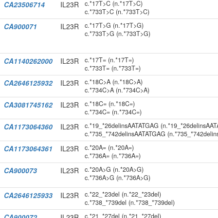
c.*17T>C (n.*17T>C)
CA23506714
IL23R
c.*733T>C (n.*733T>C)
c.*17T>G (n.*17T>G)
CA900071
IL23R
c.*733T>G (n.*733T>G)
c.*17T= (n.*17T=)
CA1140262000
IL23R
c.*733T= (n.*733T=)
c.*18C>A (n.*18C>A)
CA2646125932
IL23R
c.*734C>A (n.*734C>A)
c.*18C= (n.*18C=)
CA3081745162
IL23R
c.*734C= (n.*734C=)
c.*19_*26delinsAATATGAG (n.*19_*26delinsAA
CA1173064360
IL23R
c.*735_*742delinsAATATGAG (n.*735_*742deli
c.*20A= (n.*20A=)
CA1173064361
IL23R
c.*736A= (n.*736A=)
c.*20A>G (n.*20A>G)
CA900073
IL23R
c.*736A>G (n.*736A>G)
c.*22_*23del (n.*22_*23del)
CA2646125933
IL23R
c.*738_*739del (n.*738_*739del)
c.*21_*27del (n.*21_*27del)
CA900072
IL23R