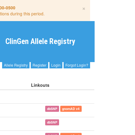
×
00-0500
tions during this period.
ClinGen Allele Registry
Allele Registry
Register
Login
Forgot Login?
Linkouts
dbSNP
gnomAD v4
dbSNP