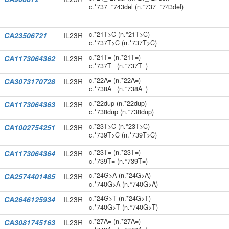
c.*737_*743del (n.*737_*743del)
c.*21T>C (n.*21T>C)
CA23506721
IL23R
c.*737T>C (n.*737T>C)
c.*21T= (n.*21T=)
CA1173064362
IL23R
c.*737T= (n.*737T=)
c.*22A= (n.*22A=)
CA3073170728
IL23R
c.*738A= (n.*738A=)
c.*22dup (n.*22dup)
CA1173064363
IL23R
c.*738dup (n.*738dup)
c.*23T>C (n.*23T>C)
CA1002754251
IL23R
c.*739T>C (n.*739T>C)
c.*23T= (n.*23T=)
CA1173064364
IL23R
c.*739T= (n.*739T=)
c.*24G>A (n.*24G>A)
CA2574401485
IL23R
c.*740G>A (n.*740G>A)
c.*24G>T (n.*24G>T)
CA2646125934
IL23R
c.*740G>T (n.*740G>T)
c.*27A= (n.*27A=)
CA3081745163
IL23R