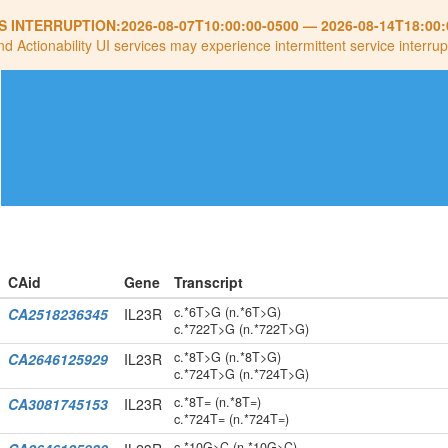
S INTERRUPTION:
2026-08-07T10:00:00-0500
—
2026-08-14T18:00:
nd Actionability UI services may experience intermittent service interrup
CAid
Gene
Transcript
c.*6T>G (n.*6T>G)
CA2518236345
IL23R
c.*722T>G (n.*722T>G)
c.*8T>G (n.*8T>G)
CA2646125929
IL23R
c.*724T>G (n.*724T>G)
c.*8T= (n.*8T=)
CA3081745153
IL23R
c.*724T= (n.*724T=)
c.*10G>C (n.*10G>C)