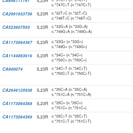
CA646111791
IL23R
c.*747C>T (n.*747C>T)
c.*32T>C (n.*32T>C)
CA2991933736
IL23R
c.*748T>C (n.*748T>C)
c.*33G>A (n.*33G>A)
CA523607593
IL23R
c.*749G>A (n.*749G>A)
c.*33G= (n.*33G=)
CA1173064367
IL23R
c.*749G= (n.*749G=)
c.*34C= (n.*34C=)
CA1144893616
IL23R
c.*750C= (n.*750C=)
c.*34C>T (n.*34C>T)
CA900074
IL23R
c.*750C>T (n.*750C>T)
c.*35C>A (n.*35C>A)
CA2646125938
IL23R
c.*751C>A (n.*751C>A)
c.*35C= (n.*35C=)
CA1173064368
IL23R
c.*751C= (n.*751C=)
c.*35C>T (n.*35C>T)
CA1173064369
IL23R
c.*751C>T (n.*751C>T)