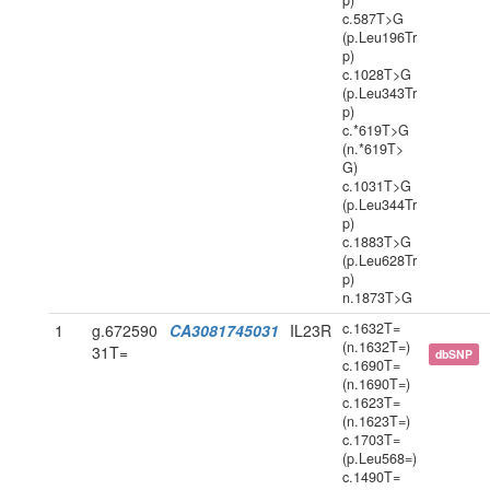
p)
c.587T>G
(p.Leu196Tr
p)
c.1028T>G
(p.Leu343Tr
p)
c.*619T>G
(n.*619T>
G)
c.1031T>G
(p.Leu344Tr
p)
c.1883T>G
(p.Leu628Tr
p)
n.1873T>G
c.1632T=
1
g.672590
CA3081745031
IL23R
(n.1632T=)
31T=
dbSNP
c.1690T=
(n.1690T=)
c.1623T=
(n.1623T=)
c.1703T=
(p.Leu568=)
c.1490T=