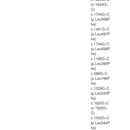
(n.1624G>
C)
c.1704G>C
(p.Leu568P
he)
c.1491G>C
(p.Leu497P
he)
c.1794G>C
(p.Leu598P
he)
c.1185G>C
(p.Leu395P
he)
c.588G>C
(p.Leu196P
he)
c.1029G>C
(p.Leu343P
he)
c.*620G>C
(n.*620G>
C)
c.1032G>C
(p.Leu344P
he)