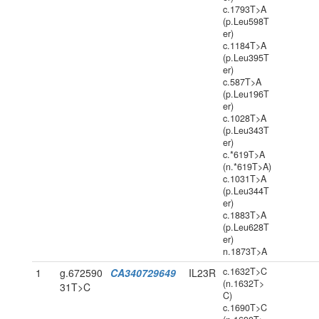
c.1793T>A
(p.Leu598T
er)
c.1184T>A
(p.Leu395T
er)
c.587T>A
(p.Leu196T
er)
c.1028T>A
(p.Leu343T
er)
c.*619T>A
(n.*619T>A)
c.1031T>A
(p.Leu344T
er)
c.1883T>A
(p.Leu628T
er)
n.1873T>A
c.1632T>C
1
g.672590
CA340729649
IL23R
(n.1632T>
31T>C
C)
c.1690T>C