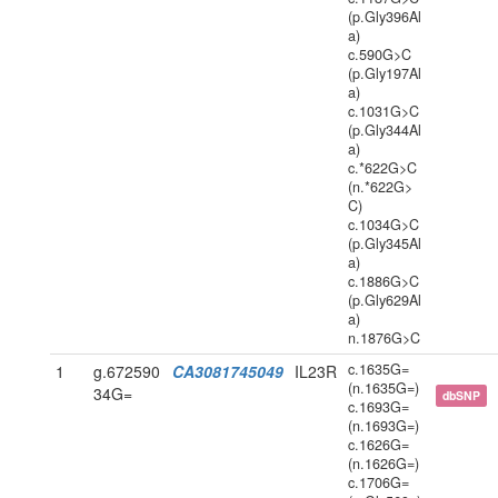
(p.Gly396Al
a)
c.590G>C
(p.Gly197Al
a)
c.1031G>C
(p.Gly344Al
a)
c.*622G>C
(n.*622G>
C)
c.1034G>C
(p.Gly345Al
a)
c.1886G>C
(p.Gly629Al
a)
n.1876G>C
c.1635G=
1
g.672590
CA3081745049
IL23R
(n.1635G=)
34G=
dbSNP
c.1693G=
(n.1693G=)
c.1626G=
(n.1626G=)
c.1706G=