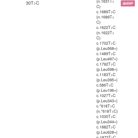
(n.1631T>
30T>C
dbSNP
C)
c.1689T>C
(n.1689T>
C)
c.1622T>C
(n.1622T>
C)
c.1702T>C
(p.Leu568=)
c.1489T>C
(p.Leu497=)
c.1792T>C
(p.Leu598=)
c.1183T>C
(p.Leu395=)
c.586T>C
(p.Leu196=)
c.1027T>C
(p.Leu343=)
c.*618T>C
(n.*618T>C)
c.1030T>C
(p.Leu344=)
c.1882T>C
(p.Leu628=)
n.1872T>C