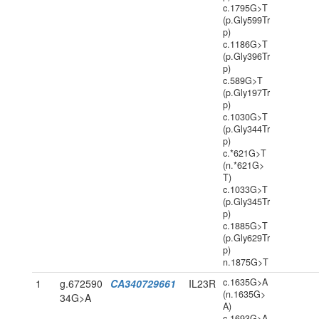
c.1795G>T
(p.Gly599Tr
p)
c.1186G>T
(p.Gly396Tr
p)
c.589G>T
(p.Gly197Tr
p)
c.1030G>T
(p.Gly344Tr
p)
c.*621G>T
(n.*621G>
T)
c.1033G>T
(p.Gly345Tr
p)
c.1885G>T
(p.Gly629Tr
p)
n.1875G>T
c.1635G>A
1
g.672590
CA340729661
IL23R
(n.1635G>
34G>A
A)
c.1693G>A