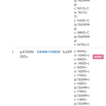
(p.Gly344Ar
g)
c.*621G>C
(n.*621G>
C)
c.1033G>C
(p.Gly345Ar
g)
c.1885G>C
(p.Gly629Ar
g)
n.1875G>C
c.1634G=
1
g.672590
CA3081745032
IL23R
(n.1634G=)
33G=
dbSNP
c.1692G=
(n.1692G=)
c.1625G=
(n.1625G=)
c.1705G=
(p.Gly569=)
c.1492G=
(p.Gly498=)
c.1795G=
(p.Gly599=)
c.1186G=
(p.Gly396=)