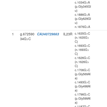
c.1034G>A
(p.Gly345Gl
u)
c.1886G>A
(p.Gly629Gl
u)
n.1876G>A
c.1635G>C
1
g.672590
CA340729663
IL23R
(n.1635G>
34G>C
C)
c.1693G>C
(n.1693G>
C)
c.1626G>C
(n.1626G>
C)
c.1706G>C
(p.Gly569Al
a)
c.1493G>C
(p.Gly498Al
a)
c.1796G>C
(p.Gly599Al
a)
c.1187G>C