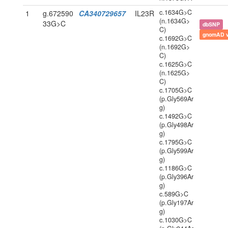
c.1634G>C
1
g.672590
CA340729657
IL23R
(n.1634G>
33G>C
dbSNP
C)
gnomAD 
c.1692G>C
(n.1692G>
C)
c.1625G>C
(n.1625G>
C)
c.1705G>C
(p.Gly569Ar
g)
c.1492G>C
(p.Gly498Ar
g)
c.1795G>C
(p.Gly599Ar
g)
c.1186G>C
(p.Gly396Ar
g)
c.589G>C
(p.Gly197Ar
g)
c.1030G>C