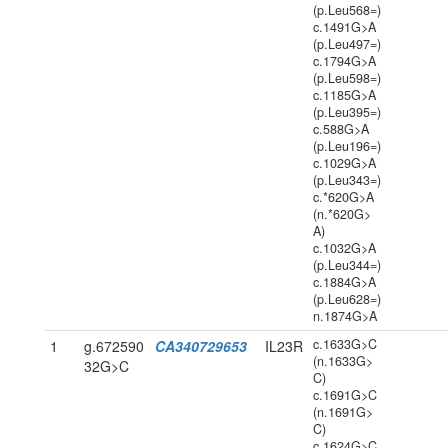
(p.Leu568=)
c.1491G>A
(p.Leu497=)
c.1794G>A
(p.Leu598=)
c.1185G>A
(p.Leu395=)
c.588G>A
(p.Leu196=)
c.1029G>A
(p.Leu343=)
c.*620G>A
(n.*620G>
A)
c.1032G>A
(p.Leu344=)
c.1884G>A
(p.Leu628=)
n.1874G>A
c.1633G>C
1
g.672590
CA340729653
IL23R
(n.1633G>
32G>C
C)
c.1691G>C
(n.1691G>
C)
c.1624G>C