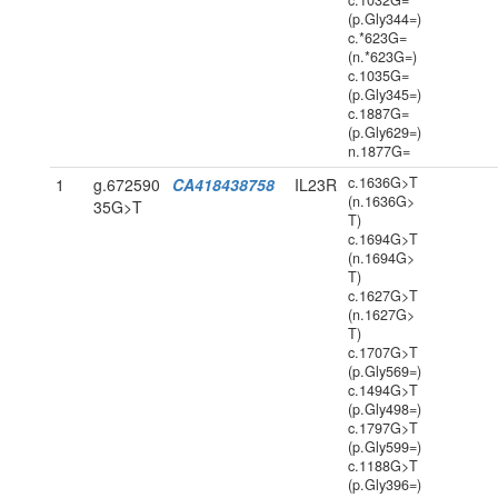
c.1032G=
(p.Gly344=)
c.*623G=
(n.*623G=)
c.1035G=
(p.Gly345=)
c.1887G=
(p.Gly629=)
n.1877G=
c.1636G>T
1
g.672590
CA418438758
IL23R
(n.1636G>
35G>T
T)
c.1694G>T
(n.1694G>
T)
c.1627G>T
(n.1627G>
T)
c.1707G>T
(p.Gly569=)
c.1494G>T
(p.Gly498=)
c.1797G>T
(p.Gly599=)
c.1188G>T
(p.Gly396=)