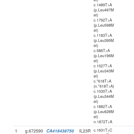
c.1489T>A
(p.Leu497M
et)
c.1792T>A
(p.Leu598M
et)
c.1183T>A
(p.Leu395M
et)
c.586T>A
(p.Leu196M
et)
c.1027T>A
(p.Leu343M
et)
c.*618T>A
(n.*618T>A)
c.1030T>A
(p.Leu344M
et)
c.1882T>A
(p.Leu628M
et)
n.1872T>A
c.1631T>C
1
g.672590
CA418438750
IL23R