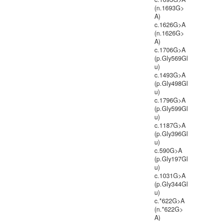
(n.1693G>
A)
c.1626G>A
(n.1626G>
A)
c.1706G>A
(p.Gly569Gl
u)
c.1493G>A
(p.Gly498Gl
u)
c.1796G>A
(p.Gly599Gl
u)
c.1187G>A
(p.Gly396Gl
u)
c.590G>A
(p.Gly197Gl
u)
c.1031G>A
(p.Gly344Gl
u)
c.*622G>A
(n.*622G>
A)