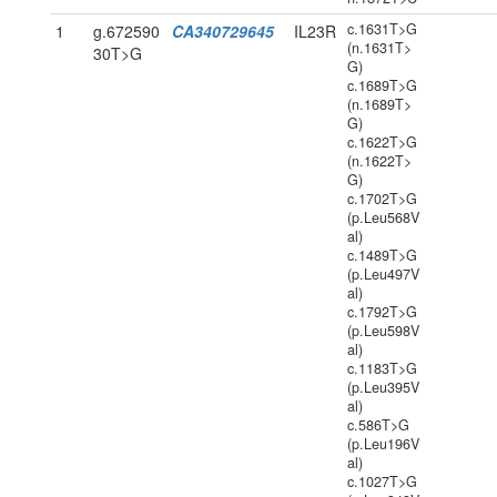
c.1631T>G
1
g.672590
CA340729645
IL23R
(n.1631T>
30T>G
G)
c.1689T>G
(n.1689T>
G)
c.1622T>G
(n.1622T>
G)
c.1702T>G
(p.Leu568V
al)
c.1489T>G
(p.Leu497V
al)
c.1792T>G
(p.Leu598V
al)
c.1183T>G
(p.Leu395V
al)
c.586T>G
(p.Leu196V
al)
c.1027T>G