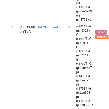
er)
c.1883T>C
(p.Leu628S
er)
n.1873T>C
c.1632T>G
1
g.672590
CA340729647
IL23R
(n.1632T>
31T>G
dbSNP
G)
gnomAD 
c.1690T>G
(n.1690T>
G)
c.1623T>G
(n.1623T>
G)
c.1703T>G
(p.Leu568Tr
p)
c.1490T>G
(p.Leu497Tr
p)
c.1793T>G
(p.Leu598Tr
p)
c.1184T>G
(p.Leu395Tr