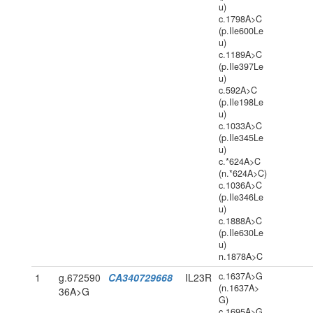
u)
c.1798A>C
(p.Ile600Le
u)
c.1189A>C
(p.Ile397Le
u)
c.592A>C
(p.Ile198Le
u)
c.1033A>C
(p.Ile345Le
u)
c.*624A>C
(n.*624A>C)
c.1036A>C
(p.Ile346Le
u)
c.1888A>C
(p.Ile630Le
u)
n.1878A>C
c.1637A>G
1
g.672590
CA340729668
IL23R
(n.1637A>
36A>G
G)
c.1695A>G