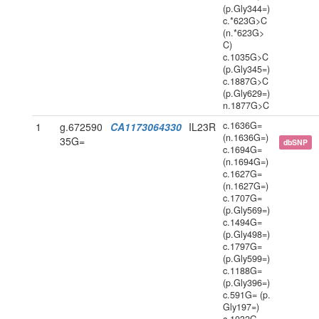
(p.Gly344=)
c.*623G>C
(n.*623G>
C)
c.1035G>C
(p.Gly345=)
c.1887G>C
(p.Gly629=)
n.1877G>C
c.1636G=
1
g.672590
CA1173064330
IL23R
(n.1636G=)
35G=
dbSNP
c.1694G=
(n.1694G=)
c.1627G=
(n.1627G=)
c.1707G=
(p.Gly569=)
c.1494G=
(p.Gly498=)
c.1797G=
(p.Gly599=)
c.1188G=
(p.Gly396=)
c.591G= (p.
Gly197=)