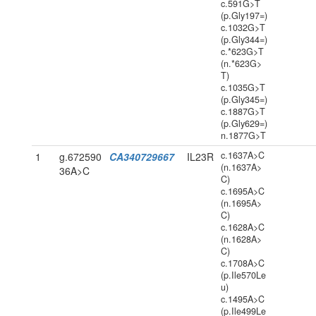
c.591G>T
(p.Gly197=)
c.1032G>T
(p.Gly344=)
c.*623G>T
(n.*623G>
T)
c.1035G>T
(p.Gly345=)
c.1887G>T
(p.Gly629=)
n.1877G>T
c.1637A>C
1
g.672590
CA340729667
IL23R
(n.1637A>
36A>C
C)
c.1695A>C
(n.1695A>
C)
c.1628A>C
(n.1628A>
C)
c.1708A>C
(p.Ile570Le
u)
c.1495A>C
(p.Ile499Le