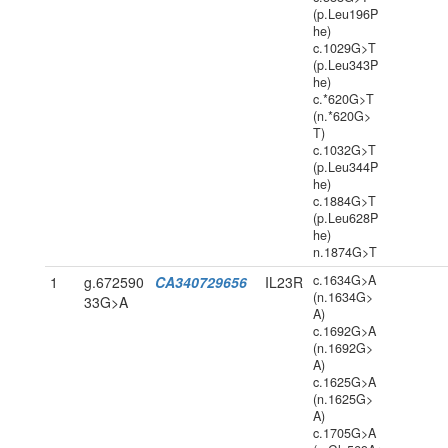
(p.Leu196P
he)
c.1029G>T
(p.Leu343P
he)
c.*620G>T
(n.*620G>
T)
c.1032G>T
(p.Leu344P
he)
c.1884G>T
(p.Leu628P
he)
n.1874G>T
c.1634G>A
1
g.672590
CA340729656
IL23R
(n.1634G>
33G>A
A)
c.1692G>A
(n.1692G>
A)
c.1625G>A
(n.1625G>
A)
c.1705G>A