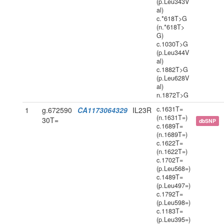
(p.Leu343V
al)
c.*618T>G
(n.*618T>
G)
c.1030T>G
(p.Leu344V
al)
c.1882T>G
(p.Leu628V
al)
n.1872T>G
c.1631T=
1
g.672590
CA1173064329
IL23R
(n.1631T=)
30T=
dbSNP
c.1689T=
(n.1689T=)
c.1622T=
(n.1622T=)
c.1702T=
(p.Leu568=)
c.1489T=
(p.Leu497=)
c.1792T=
(p.Leu598=)
c.1183T=
(p.Leu395=)