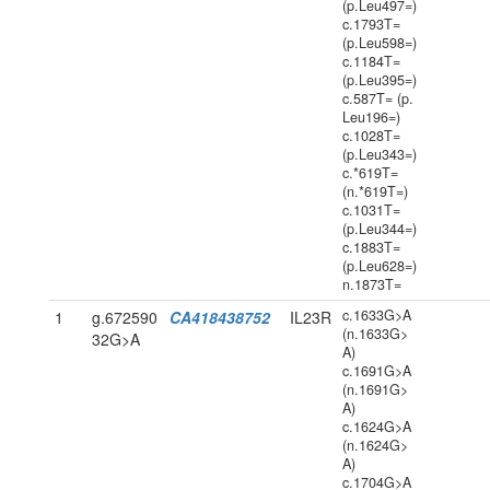
(p.Leu497=)
c.1793T=
(p.Leu598=)
c.1184T=
(p.Leu395=)
c.587T= (p.
Leu196=)
c.1028T=
(p.Leu343=)
c.*619T=
(n.*619T=)
c.1031T=
(p.Leu344=)
c.1883T=
(p.Leu628=)
n.1873T=
c.1633G>A
1
g.672590
CA418438752
IL23R
(n.1633G>
32G>A
A)
c.1691G>A
(n.1691G>
A)
c.1624G>A
(n.1624G>
A)
c.1704G>A