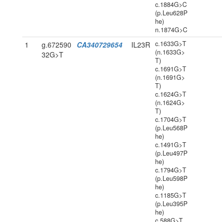
c.1884G>C
(p.Leu628P
he)
n.1874G>C
c.1633G>T
1
g.672590
CA340729654
IL23R
(n.1633G>
32G>T
T)
c.1691G>T
(n.1691G>
T)
c.1624G>T
(n.1624G>
T)
c.1704G>T
(p.Leu568P
he)
c.1491G>T
(p.Leu497P
he)
c.1794G>T
(p.Leu598P
he)
c.1185G>T
(p.Leu395P
he)
c.588G>T