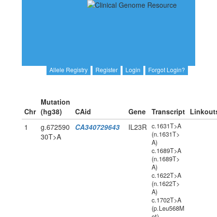
Allele Registry
Register
Login
Forgot Login?
Mutation
Chr
(hg38)
CAid
Gene
Transcript
Linkout
c.1631T>A
1
g.672590
CA340729643
IL23R
(n.1631T>
30T>A
A)
c.1689T>A
(n.1689T>
A)
c.1622T>A
(n.1622T>
A)
c.1702T>A
(p.Leu568M
et)