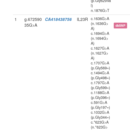
(p.Gly629Va
l)
n.1876G>T
c.1636G>A
1
g.672590
CA418438756
IL23R
(n.1636G>
35G>A
dbSNP
A)
c.1694G>A
(n.1694G>
A)
c.1627G>A
(n.1627G>
A)
c.1707G>A
(p.Gly569=)
c.1494G>A
(p.Gly498=)
c.1797G>A
(p.Gly599=)
c.1188G>A
(p.Gly396=)
c.591G>A
(p.Gly197=)
c.1032G>A
(p.Gly344=)
c.*623G>A
(n.*623G>