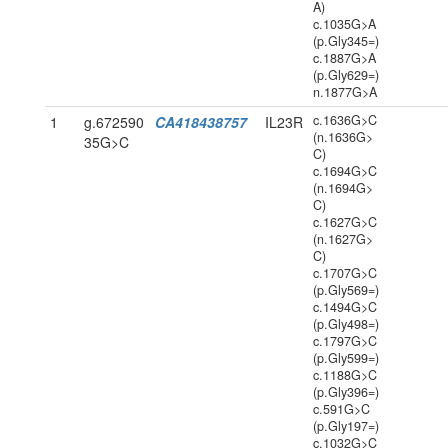
A)
c.1035G>A
(p.Gly345=)
c.1887G>A
(p.Gly629=)
n.1877G>A
c.1636G>C
1
g.672590
CA418438757
IL23R
(n.1636G>
35G>C
C)
c.1694G>C
(n.1694G>
C)
c.1627G>C
(n.1627G>
C)
c.1707G>C
(p.Gly569=)
c.1494G>C
(p.Gly498=)
c.1797G>C
(p.Gly599=)
c.1188G>C
(p.Gly396=)
c.591G>C
(p.Gly197=)
c.1032G>C